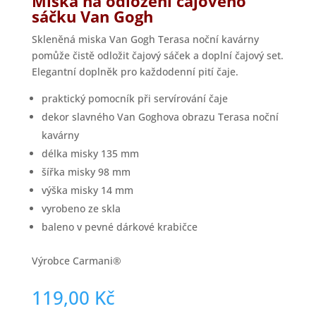
Miska na odložení čajového
sáčku Van Gogh
Skleněná miska Van Gogh Terasa noční kavárny
pomůže čistě odložit čajový sáček a doplní čajový set.
Elegantní doplněk pro každodenní pití čaje.
praktický pomocník při servírování čaje
dekor slavného Van Goghova obrazu Terasa noční
kavárny
délka misky 135 mm
šířka misky 98 mm
výška misky 14 mm
vyrobeno ze skla
baleno v pevné dárkové krabičce
Výrobce Carmani®
119,00
Kč