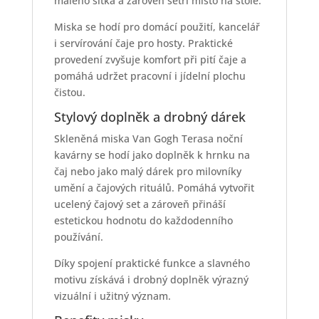
malého sítka a zároveň šetří místo na stole.
Miska se hodí pro domácí použití, kancelář
i servírování čaje pro hosty. Praktické
provedení zvyšuje komfort při pití čaje a
pomáhá udržet pracovní i jídelní plochu
čistou.
Stylový doplněk a drobný dárek
Skleněná miska Van Gogh Terasa noční
kavárny se hodí jako doplněk k hrnku na
čaj nebo jako malý dárek pro milovníky
umění a čajových rituálů. Pomáhá vytvořit
ucelený čajový set a zároveň přináší
estetickou hodnotu do každodenního
používání.
Díky spojení praktické funkce a slavného
motivu získává i drobný doplněk výrazný
vizuální i užitný význam.