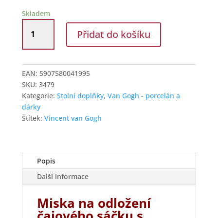
Skladem
Skleněná
Přidat do košíku
miska
na
odložení
čajového
EAN:
5907580041995
sáčku
SKU:
3479
Van
Kategorie:
Stolní doplňky
,
Van Gogh - porcelán a
Gogh
dárky
–
Štítek:
Vincent van Gogh
Terasa
noční
kavárny
množství
Popis
Další informace
Miska na odložení
čajového sáčku s