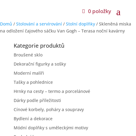
0 položky
Domů
/
Stolování a servírování
/
Stolní doplňky
/ Skleněná miska
na odložení čajového sáčku Van Gogh – Terasa noční kavárny
Kategorie produktů
Broušené sklo
Dekorační figurky a sošky
Moderní malíři
Tašky a pohlednice
Hrnky na cesty – termo a porcelánové
Dárky podle příležitosti
Cínové korbely, poháry a soupravy
Bydlení a dekorace
Módní doplňky s uměleckými motivy