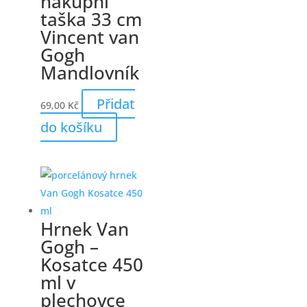
nákupní
taška 33 cm
Vincent van
Gogh
Mandlovník
Přidat
69,00
Kč
do košíku
Hrnek Van
Gogh –
Kosatce 450
ml v
plechovce