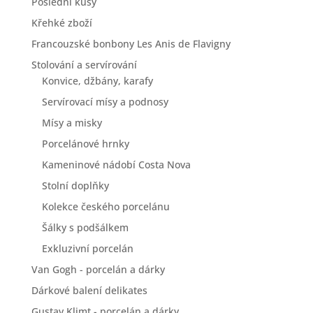
Poslední kusy
Křehké zboží
Francouzské bonbony Les Anis de Flavigny
Stolování a servírování
Konvice, džbány, karafy
Servírovací mísy a podnosy
Mísy a misky
Porcelánové hrnky
Kameninové nádobí Costa Nova
Stolní doplňky
Kolekce českého porcelánu
Šálky s podšálkem
Exkluzivní porcelán
Van Gogh - porcelán a dárky
Dárkové balení delikates
Gustav Klimt - porcelán a dárky