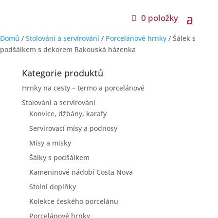
0 položky
Domů
/
Stolování a servírování
/
Porcelánové hrnky
/ Šálek s
podšálkem s dekorem Rakouská házenka
Kategorie produktů
Hrnky na cesty – termo a porcelánové
Stolování a servírování
Konvice, džbány, karafy
Servírovací mísy a podnosy
Mísy a misky
Šálky s podšálkem
Kameninové nádobí Costa Nova
Stolní doplňky
Kolekce českého porcelánu
Porcelánové hrnky