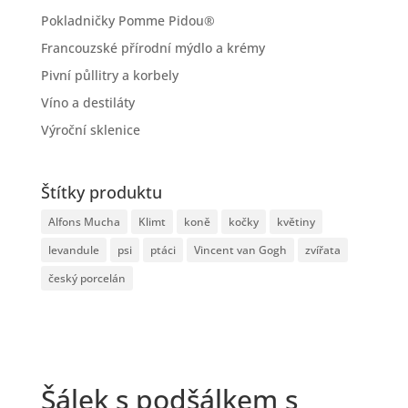
Pokladničky Pomme Pidou®
Francouzské přírodní mýdlo a krémy
Pivní půllitry a korbely
Víno a destiláty
Výroční sklenice
Štítky produktu
Alfons Mucha
Klimt
koně
kočky
květiny
levandule
psi
ptáci
Vincent van Gogh
zvířata
český porcelán
Šálek s podšálkem s