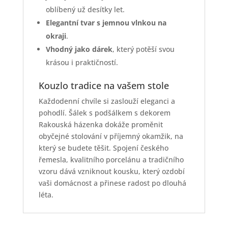
oblíbený už desítky let.
Elegantní tvar s jemnou vlnkou na
okraji
.
Vhodný jako dárek
, který potěší svou
krásou i praktičností.
Kouzlo tradice na vašem stole
Každodenní chvíle si zaslouží eleganci a
pohodlí. Šálek s podšálkem s dekorem
Rakouská házenka dokáže proměnit
obyčejné stolování v příjemný okamžik, na
který se budete těšit. Spojení českého
řemesla, kvalitního porcelánu a tradičního
vzoru dává vzniknout kousku, který ozdobí
vaši domácnost a přinese radost po dlouhá
léta.