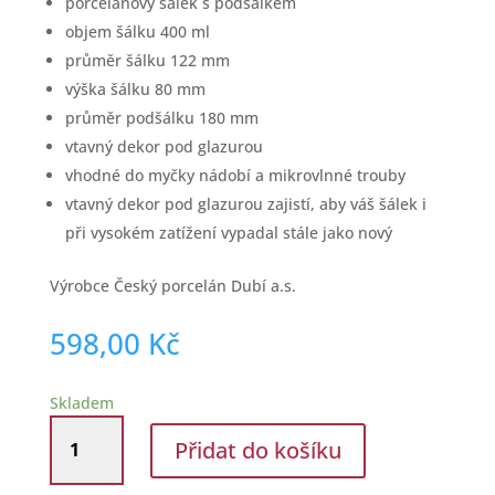
porcelánový šálek s podšálkem
objem šálku 400 ml
průměr šálku 122 mm
výška šálku 80 mm
průměr podšálku 180 mm
vtavný dekor pod glazurou
vhodné do myčky nádobí a mikrovlnné trouby
vtavný dekor pod glazurou zajistí, aby váš šálek i
při vysokém zatížení vypadal stále jako nový
Výrobce Český porcelán Dubí a.s.
598,00
Kč
Skladem
Šálek
Přidat do košíku
s
podšálkem