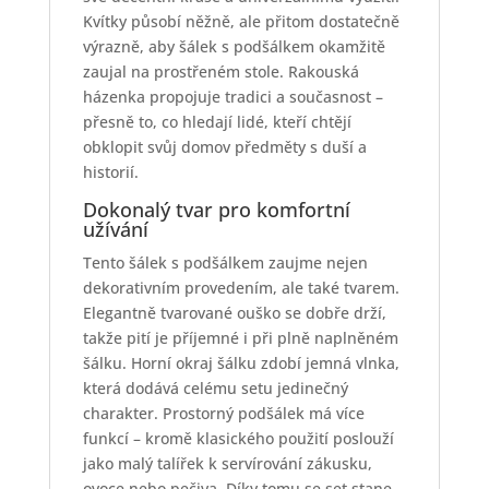
Kvítky působí něžně, ale přitom dostatečně
výrazně, aby šálek s podšálkem okamžitě
zaujal na prostřeném stole. Rakouská
házenka propojuje tradici a současnost –
přesně to, co hledají lidé, kteří chtějí
obklopit svůj domov předměty s duší a
historií.
Dokonalý tvar pro komfortní
užívání
Tento šálek s podšálkem zaujme nejen
dekorativním provedením, ale také tvarem.
Elegantně tvarované ouško se dobře drží,
takže pití je příjemné i při plně naplněném
šálku. Horní okraj šálku zdobí jemná vlnka,
která dodává celému setu jedinečný
charakter. Prostorný podšálek má více
funkcí – kromě klasického použití poslouží
jako malý talířek k servírování zákusku,
ovoce nebo pečiva. Díky tomu se set stane