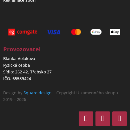
Reklamace zboží
Provozovatel
Blanka Voláková
Fyzická osoba
Sídlo: 262 42, Třebsko 27
IČO: 65589424
Design by
Square design
| Copyright U kamenného sloupu
2019 – 2026