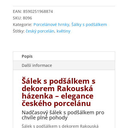
s
dekorem
EAN:
8590251968874
Rakouská
SKU:
8096
házenka
Kategorie:
Porcelánové hrnky
,
Šálky s podšálkem
množství
Štítky:
český porcelán
,
květiny
Popis
Další informace
Šálek s podšálkem s
dekorem Rakouská
házenka – elegance
českého porcelánu
Nadčasový šálek s podšálkem pro
chvíle plné pohody
Šálek s podšálkem s dekorem Rakouská