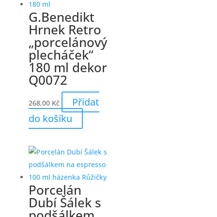
G.Benedikt
Hrnek Retro
„porcelánový
plecháček“
180 ml dekor
Q0072
Přidat
268,00
Kč
do košíku
Porcelán
Dubí Šálek s
podšálkem