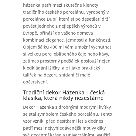
házenka patří mezi skutečné klenoty
tradičního českého porcelánu. Vyrobený v
porcelánce Dubí, která si po desetiletí drží
pověst jednoho z nejlepších výrobců v
Evropě, přináší do vašeho domova
kombinaci elegance, jemnosti a funkčnosti.
Objem šálku 400 ml vám umožní vychutnat
si velkou porci oblíbeného čaje nebo kávy,
zatímco prostorný podšálek poslouží nejen
k odkládání lžičky, ale i jako praktický
talířek na dezert, snídani či malé
občerstvení.
Tradiční dekor Házenka – česká
klasika, která nikdy nezestárne
Dekor Házenka s drobnými modrými kvítky
se stal symbolem českého porcelánu. Tento
vzor vznikl před desítkami let a dodnes
patří mezi nejvyhledávanější motivy díky
své decentní kráse a univerzálnímu využití.