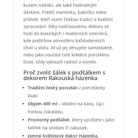
kusem nádobí, ale také hodnotným
dárkem. Potěší maminku, babičku nebo
přátele, kteří ocení českou tradici a kvalitní
zpracování. Díky nadčasovému dekoru se
hodí do klasických i moderních interiérů,
kde podtrhne atmosféru každodenních
chvil u stolu. Ať už jej věnujete samostatně,
nebo jako součást celé kolekce porcelánu
Dubí, vždy vykouzlí radost a úsměv.
Proč zvolit šálek s podšálkem s
dekorem Rakouská házenka
Tradiční český porcelán
z porcelánky
Dubí.
Objem 400 ml
– ideální na kávu, čaj i
horkou čokoládu.
Prostorný podšálek
, který využijete i jako
talířek na snídani či zákusek.
Jemný květinový dekor Házenka
,