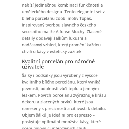
nabízí jedinečnou kombinaci funkčnosti a
uměleckého designu. Tento elegantní set z
bílého porcelánu zdobí motiv Topas,
inspirovaný tvorbou slavného českého
secesního malíře Alfonse Muchy. Zlacené
detaily dodávají šálkům luxusní a
nadčasový vzhled, který promění každou
chvíli u kávy v estetický zážitek.
Kvalitní porcelán pro náročné
uživatele
Šálky i podšálky jsou vyrobeny z vysoce
kvalitního bílého porcelánu, který vyniká
pevností, odolností vůči teplu a jemným
leskem. Povrch porcelánu zvýrazňuje krásu
dekoru a zlacených prvků, které jsou
naneseny s precizností a citlivostí k detailu.
Objem šálků je ideální pro espresso –
poskytuje optimální množství kávy, které
ocení milovníci intenzivních chutí.