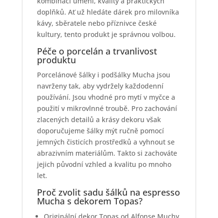
kombinaci umění, kvality a praktických
doplňků. Ať už hledáte dárek pro milovníka
kávy, sběratele nebo příznivce české
kultury, tento produkt je správnou volbou.
Péče o porcelán a trvanlivost
produktu
Porcelánové šálky i podšálky Mucha jsou
navrženy tak, aby vydržely každodenní
používání. Jsou vhodné pro mytí v myčce a
použití v mikrovlnné troubě. Pro zachování
zlacených detailů a krásy dekoru však
doporučujeme šálky mýt ručně pomocí
jemných čisticích prostředků a vyhnout se
abrazivním materiálům. Takto si zachováte
jejich původní vzhled a kvalitu po mnoho
let.
Proč zvolit sadu šálků na espresso
Mucha s dekorem Topas?
Originální dekor Topas od Alfonse Muchy