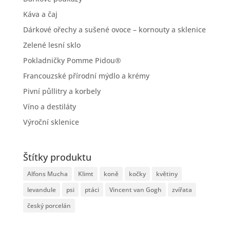
Káva a čaj
Dárkové ořechy a sušené ovoce – kornouty a sklenice
Zelené lesní sklo
Pokladničky Pomme Pidou®
Francouzské přírodní mýdlo a krémy
Pivní půllitry a korbely
Víno a destiláty
Výroční sklenice
Štítky produktu
Alfons Mucha
Klimt
koně
kočky
květiny
levandule
psi
ptáci
Vincent van Gogh
zvířata
český porcelán