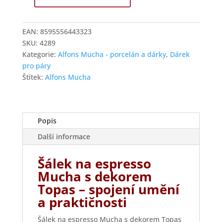
Šálek
s
podšálkem
EAN:
8595556443323
na
SKU:
4289
espresso
Kategorie:
Alfons Mucha - porcelán a dárky
,
Dárek
Mucha
pro páry
bílý
Štítek:
Alfons Mucha
množství
Popis
Další informace
Šálek na espresso
Mucha s dekorem
Topas – spojení umění
a praktičnosti
Šálek na espresso Mucha s dekorem Topas