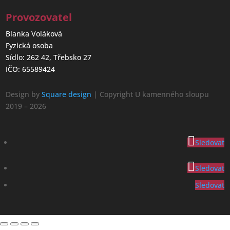
Provozovatel
Blanka Voláková
Fyzická osoba
Sídlo: 262 42, Třebsko 27
IČO: 65589424
Design by
Square design
| Copyright U kamenného sloupu
2019 – 2026
Sledovat
Sledovat
Sledovat