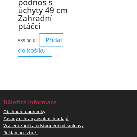
podnos s
úchyty 49 cm
Zahradní
ptáčci
Přidat
539,00
Kč
do košíku
Důležité informace
Obchodní podmínky
Zásady ochrany osobních údajů
Vrácení zboží a odstoupení od smlouvy
Reklamace zboží