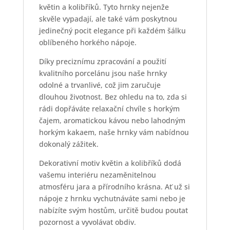
květin a kolibříků. Tyto hrnky nejenže
skvěle vypadají, ale také vám poskytnou
jedinečný pocit elegance při každém šálku
oblíbeného horkého nápoje.
Díky preciznímu zpracování a použití
kvalitního porcelánu jsou naše hrnky
odolné a trvanlivé, což jim zaručuje
dlouhou životnost. Bez ohledu na to, zda si
rádi dopřáváte relaxační chvíle s horkým
čajem, aromatickou kávou nebo lahodným
horkým kakaem, naše hrnky vám nabídnou
dokonalý zážitek.
Dekorativní motiv květin a kolibříků dodá
vašemu interiéru nezaměnitelnou
atmosféru jara a přírodního krásna. Ať už si
nápoje z hrnku vychutnáváte sami nebo je
nabízíte svým hostům, určitě budou poutat
pozornost a vyvolávat obdiv.