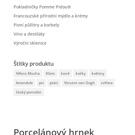
Pokladničky Pomme Pidou®
Francouzské přírodní mýdlo a krémy
Pivní půllitry a korbely
Víno a destiláty
Výroční sklenice
Štítky produktu
Alfons Mucha
Klimt
koně
kočky
květiny
levandule
psi
ptáci
Vincent van Gogh
zvířata
český porcelán
Porcelánový hrnek