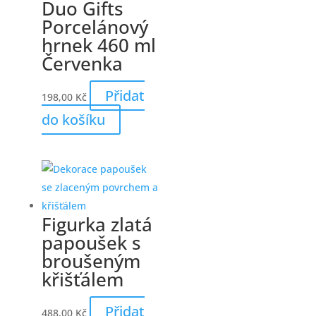
Duo Gifts
Porcelánový
hrnek 460 ml
Červenka
Přidat
198,00
Kč
do košíku
Figurka zlatá
papoušek s
broušeným
křišťálem
Přidat
488,00
Kč