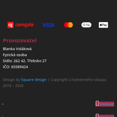
Provozovatel
Blanka Voláková
Fyzická osoba
Sídlo: 262 42, Třebsko 27
IČO: 65589424
Design by
Square design
| Copyright U kamenného sloupu
2019 – 2026
Sledovat