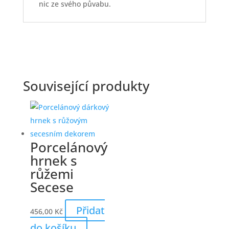
nic ze svého půvabu.
Související produkty
Porcelánový
hrnek s
růžemi
Secese
Přidat
456,00
Kč
do košíku