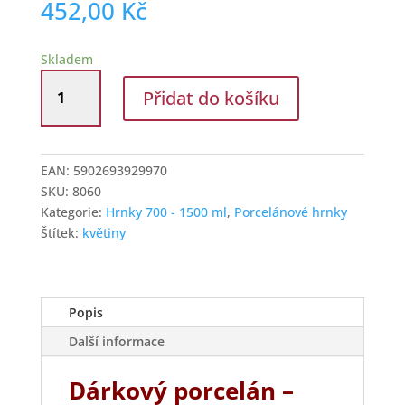
452,00
Kč
Skladem
Porcelánový
Přidat do košíku
dárkový
hrnek
XXL
1,0
EAN:
5902693929970
l
SKU:
8060
-
Kategorie:
Hrnky 700 - 1500 ml
,
Porcelánové hrnky
Vlčí
Štítek:
květiny
máky
množství
Popis
Další informace
Dárkový porcelán –