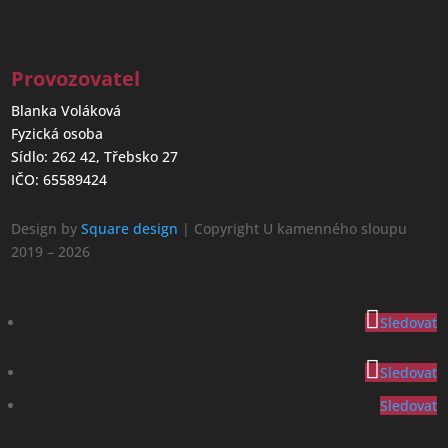
Provozovatel
Blanka Voláková
Fyzická osoba
Sídlo: 262 42, Třebsko 27
IČO: 65589424
Design by
Square design
| Copyright U kamenného sloupu
2019 – 2026
Sledovat
Sledovat
Sledovat