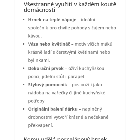
Všestranné využití v každém koutě
domácnosti
Hrnek na teplé nápoje
– ideální
společník pro chvíle pohody s čajem nebo
kávou.
Váza nebo květináč
– motiv vlčích máků
krásně ladí s čerstvými květinami nebo
bylinkami.
Dekorační prvek
– oživí kuchyňskou
polici, jídelní stůl i parapet.
Stylový pomocník
– poslouží i jako
nádoba na vařečky či jiné kuchyňské
potřeby.
Originální balení dárku
– naplněný
drobnostmi vytvoří krásné a nečekané
překvapení.
Komu udělá porcelánový hrnek