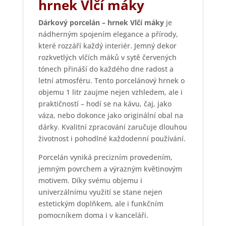
hrnek Vlčí máky
Dárkový porcelán – hrnek Vlčí máky
je
nádherným spojením elegance a přírody,
které rozzáří každý interiér. Jemný dekor
rozkvetlých vlčích máků v sytě červených
tónech přináší do každého dne radost a
letní atmosféru. Tento porcelánový hrnek o
objemu 1 litr zaujme nejen vzhledem, ale i
praktičností – hodí se na kávu, čaj, jako
váza, nebo dokonce jako originální obal na
dárky. Kvalitní zpracování zaručuje dlouhou
životnost i pohodlné každodenní používání.
Porcelán vyniká precizním provedením,
jemným povrchem a výrazným květinovým
motivem. Díky svému objemu i
univerzálnímu využití se stane nejen
estetickým doplňkem, ale i funkčním
pomocníkem doma i v kanceláři.