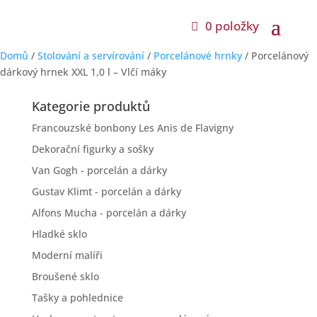
0 položky
Domů
/
Stolování a servírování
/
Porcelánové hrnky
/ Porcelánový
dárkový hrnek XXL 1,0 l – Vlčí máky
Kategorie produktů
Francouzské bonbony Les Anis de Flavigny
Dekorační figurky a sošky
Van Gogh - porcelán a dárky
Gustav Klimt - porcelán a dárky
Alfons Mucha - porcelán a dárky
Hladké sklo
Moderní malíři
Broušené sklo
Tašky a pohlednice