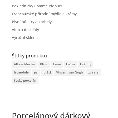
Pokladničky Pomme Pidou®
Francouzské přírodní mýdlo a krémy
Pivní půllitry a korbely
Víno a destiláty
Výroční sklenice
Štítky produktu
Alfons Mucha
Klimt
koně
kočky
květiny
levandule
psi
ptáci
Vincent van Gogh
zvířata
český porcelán
Porcelánový dárkový