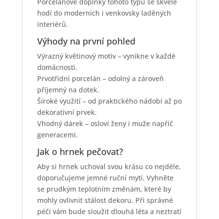
Porcelánové doplňky tohoto typu se skvěle
hodí do moderních i venkovsky laděných
interiérů.
Výhody na první pohled
Výrazný květinový motiv – vynikne v každé
domácnosti.
Prvotřídní porcelán – odolný a zároveň
příjemný na dotek.
Široké využití – od praktického nádobí až po
dekorativní prvek.
Vhodný dárek – osloví ženy i muže napříč
generacemi.
Jak o hrnek pečovat?
Aby si hrnek uchoval svou krásu co nejdéle,
doporučujeme jemné ruční mytí. Vyhněte
se prudkým teplotním změnám, které by
mohly ovlivnit stálost dekoru. Při správné
péči vám bude sloužit dlouhá léta a neztratí