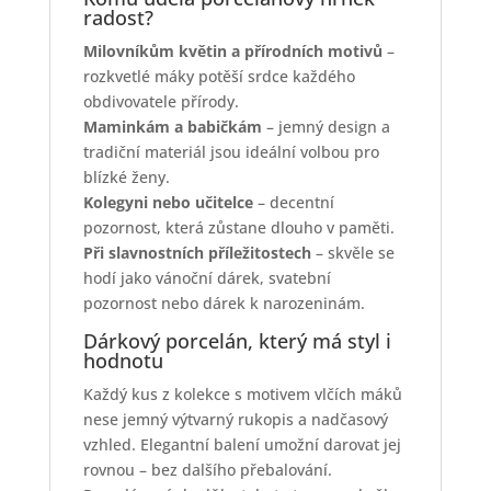
radost?
Milovníkům květin a přírodních motivů
–
rozkvetlé máky potěší srdce každého
obdivovatele přírody.
Maminkám a babičkám
– jemný design a
tradiční materiál jsou ideální volbou pro
blízké ženy.
Kolegyni nebo učitelce
– decentní
pozornost, která zůstane dlouho v paměti.
Při slavnostních příležitostech
– skvěle se
hodí jako vánoční dárek, svatební
pozornost nebo dárek k narozeninám.
Dárkový porcelán, který má styl i
hodnotu
Každý kus z kolekce s motivem vlčích máků
nese jemný výtvarný rukopis a nadčasový
vzhled. Elegantní balení umožní darovat jej
rovnou – bez dalšího přebalování.