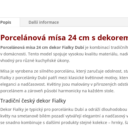
Popis
Další informace
Porcelánová mísa 24 cm s dekore
Porcelánová mísa 24 cm dekor Fialky Dubí
je kombinací tradičníh
v domácnosti. Tento model spojuje vysokou kvalitu materiálu, nadč
vhodný pro různé kuchyňské úkony.
Mísa je vyrobena ze silného porcelánu, který zaručuje odolnost, st
Fialky z porcelánky Dubí patří mezi klasické květinové motivy, kter
eleganci a nadčasovost. Květiny jsou malovány v přirozených odstí
porcelánem a zároveň působí harmonicky na každém stole.
Tradiční český dekor Fialky
Dekor Fialky je typický pro porcelánku Dubí a odráží dlouhodobou 
květy na smetanově bílém pozadí vytvářejí elegantní a nadčasový 
se snadno kombinuje s dalšími produkty stejné kolekce – hrnky, šál