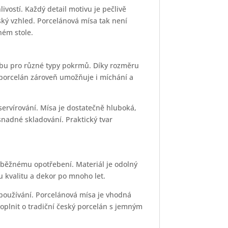
vostí. Každý detail motivu je pečlivě
ský vzhled. Porcelánová mísa tak není
ném stole.
obu pro různé typy pokrmů. Díky rozměru
ný porcelán zároveň umožňuje i míchání a
 servírování. Mísa je dostatečně hluboká,
snadné skladování. Praktický tvar
 běžnému opotřebení. Materiál je odolný
u kvalitu a dekor po mnoho let.
 používání. Porcelánová mísa je vhodná
 doplnit o tradiční český porcelán s jemným