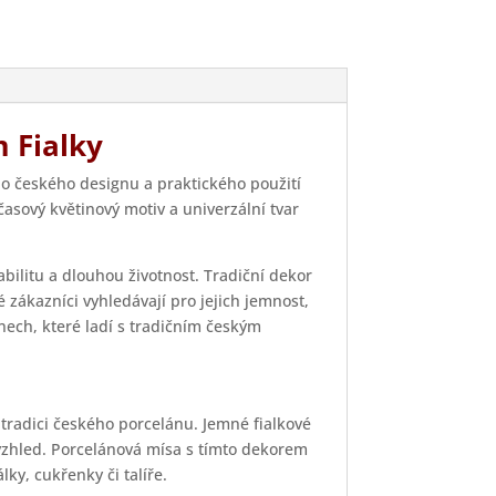
m Fialky
o českého designu a praktického použití
asový květinový motiv a univerzální tvar
abilitu a dlouhou životnost. Tradiční dekor
é zákazníci vyhledávají pro jejich jemnost,
nech, které ladí s tradičním českým
tradici českého porcelánu. Jemné fialkové
vzhled. Porcelánová mísa s tímto dekorem
ky, cukřenky či talíře.