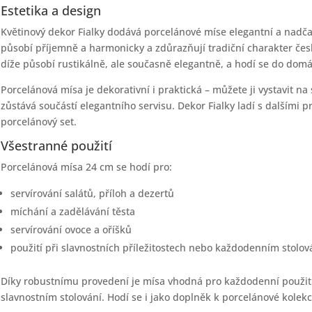
Estetika a design
Květinový dekor Fialky dodává porcelánové míse elegantní a nadča
působí příjemně a harmonicky a zdůrazňují tradiční charakter čes
díže působí rustikálně, ale současně elegantně, a hodí se do domá
Porcelánová mísa je dekorativní i praktická – můžete ji vystavit na
zůstává součástí elegantního servisu. Dekor Fialky ladí s dalšími 
porcelánový set.
Všestranné použití
Porcelánová mísa 24 cm se hodí pro:
servírování salátů, příloh a dezertů
míchání a zadělávání těsta
servírování ovoce a oříšků
použití při slavnostních příležitostech nebo každodenním stolov
Díky robustnímu provedení je mísa vhodná pro každodenní použití 
slavnostním stolování. Hodí se i jako doplněk k porcelánové kolekci