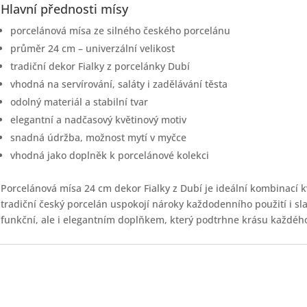
Hlavní přednosti mísy
porcelánová mísa ze silného českého porcelánu
průměr 24 cm – univerzální velikost
tradiční dekor Fialky z porcelánky Dubí
vhodná na servírování, saláty i zadělávání těsta
odolný materiál a stabilní tvar
elegantní a nadčasový květinový motiv
snadná údržba, možnost mytí v myčce
vhodná jako doplněk k porcelánové kolekci
Porcelánová mísa 24 cm dekor Fialky z Dubí je ideální kombinací kva
tradiční český porcelán uspokojí nároky každodenního použití i sla
funkční, ale i elegantním doplňkem, který podtrhne krásu každého