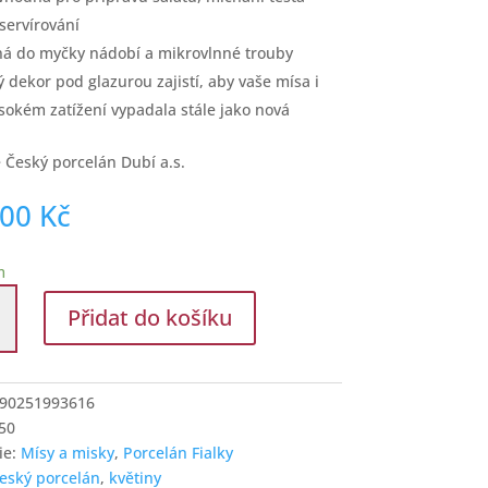
servírování
á do myčky nádobí a mikrovlnné trouby
ý dekor pod glazurou zajistí, aby vaše mísa i
ysokém zatížení vypadala stále jako nová
 Český porcelán Dubí a.s.
,00
Kč
m
nová
Přidat do košíku
90251993616
m
50
ie:
Mísy a misky
,
Porcelán Fialky
í
eský porcelán
,
květiny