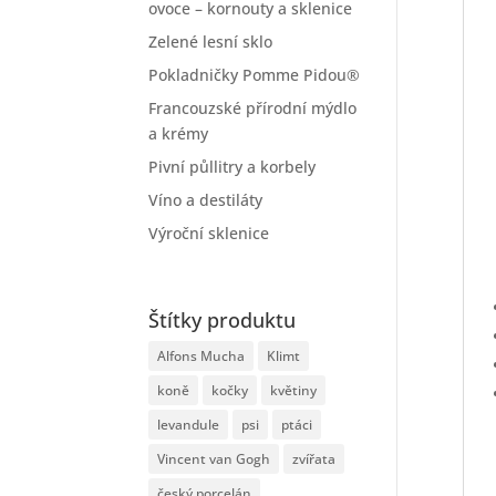
ovoce – kornouty a sklenice
Zelené lesní sklo
Pokladničky Pomme Pidou®
Francouzské přírodní mýdlo
a krémy
Pivní půllitry a korbely
Víno a destiláty
Výroční sklenice
Štítky produktu
Alfons Mucha
Klimt
koně
kočky
květiny
levandule
psi
ptáci
Vincent van Gogh
zvířata
český porcelán