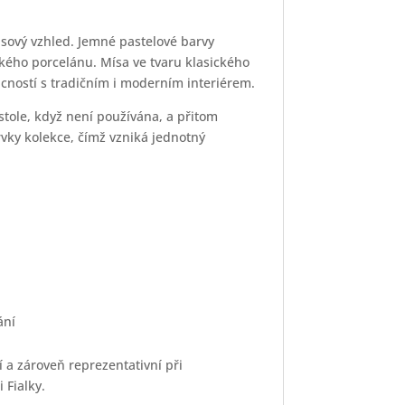
sový vzhled. Jemné pastelové barvy
kého porcelánu. Mísa ve tvaru klasického
cností s tradičním i moderním interiérem.
 stole, když není používána, a přitom
prvky kolekce, čímž vzniká jednotný
ání
a zároveň reprezentativní při
 Fialky.