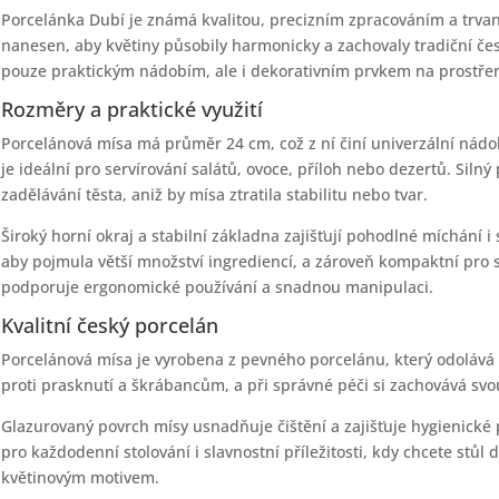
Porcelánka Dubí je známá kvalitou, precizním zpracováním a trvanli
nanesen, aby květiny působily harmonicky a zachovaly tradiční če
pouze praktickým nádobím, ale i dekorativním prvkem na prostře
Rozměry a praktické využití
Porcelánová mísa má průměr 24 cm, což z ní činí univerzální nád
je ideální pro servírování salátů, ovoce, příloh nebo dezertů. Sil
zadělávání těsta, aniž by mísa ztratila stabilitu nebo tvar.
Široký horní okraj a stabilní základna zajišťují pohodlné míchání i
aby pojmula větší množství ingrediencí, a zároveň kompaktní pro 
podporuje ergonomické používání a snadnou manipulaci.
Kvalitní český porcelán
Porcelánová mísa je vyrobena z pevného porcelánu, který odolává
proti prasknutí a škrábancům, a při správné péči si zachovává svo
Glazurovaný povrch mísy usnadňuje čištění a zajišťuje hygienické
pro každodenní stolování i slavnostní příležitosti, kdy chcete stůl
květinovým motivem.