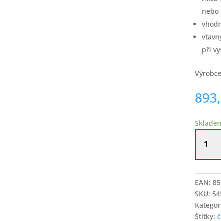
nebo 
vhodn
vtavn
při v
Výrobce
893
Sklade
Porcelá
mísa
24
cm
s
EAN:
85
dekore
SKU:
54
Fialky
Kategor
množstv
Štítky:
č