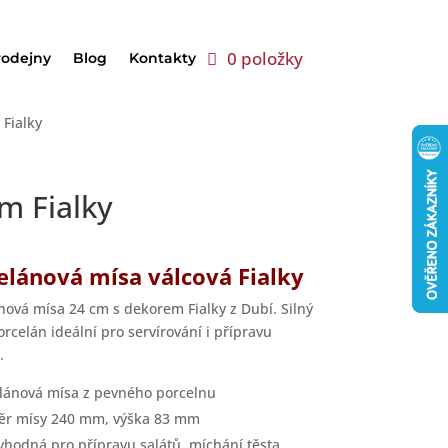
0 položky
rodejny
Blog
Kontakty
Fialky
m Fialky
elánová mísa válcová Fialky
nová mísa 24 cm s dekorem Fialky z Dubí. Silný
orcelán ideální pro servírování i přípravu
.
lánová mísa z pevného porcelnu
r mísy 240 mm, výška 83 mm
vhodná pro přípravu salátů, míchání těsta