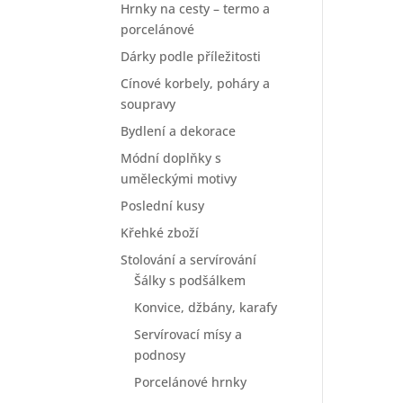
Hrnky na cesty – termo a
porcelánové
Dárky podle příležitosti
Cínové korbely, poháry a
soupravy
Bydlení a dekorace
Módní doplňky s
uměleckými motivy
Poslední kusy
Křehké zboží
Stolování a servírování
Šálky s podšálkem
Konvice, džbány, karafy
Servírovací mísy a
podnosy
Porcelánové hrnky