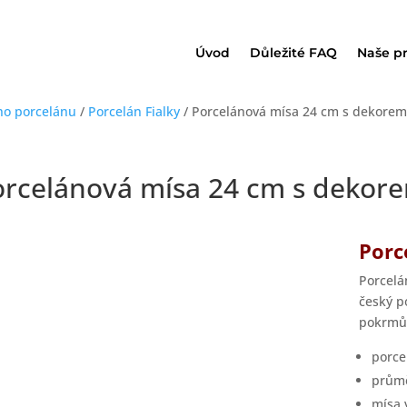
Úvod
Důležité FAQ
Naše p
ho porcelánu
/
Porcelán Fialky
/ Porcelánová mísa 24 cm s dekorem 
orcelánová mísa 24 cm s dekore
Porc
Porcelá
český p
pokrmů
porce
průmě
mísa 