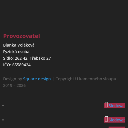
Provozovatel
Blanka Voláková
Fyzická osoba
Sídlo: 262 42, Třebsko 27
IČO: 65589424
Design by
Square design
| Copyright U kamenného sloupu
2019 – 2026
Sledovat
Sledovat