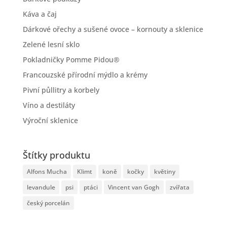
Káva a čaj
Dárkové ořechy a sušené ovoce – kornouty a sklenice
Zelené lesní sklo
Pokladničky Pomme Pidou®
Francouzské přírodní mýdlo a krémy
Pivní půllitry a korbely
Víno a destiláty
Výroční sklenice
Štítky produktu
Alfons Mucha
Klimt
koně
kočky
květiny
levandule
psi
ptáci
Vincent van Gogh
zvířata
český porcelán