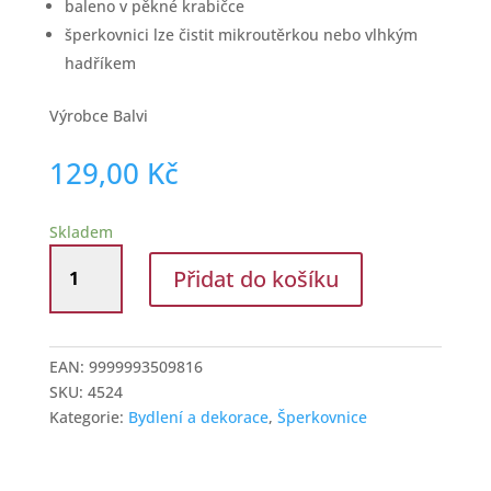
baleno v pěkné krabičce
šperkovnici lze čistit mikroutěrkou nebo vlhkým
hadříkem
Výrobce Balvi
129,00
Kč
Skladem
Porcelánová
Přidat do košíku
mini
šperkovnice
modrá
množství
EAN:
9999993509816
SKU:
4524
Kategorie:
Bydlení a dekorace
,
Šperkovnice