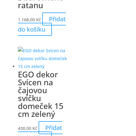
ratanu
Přidat
1.168,00
Kč
do košíku
EGO dekor
Svícen na
čajovou
svíčku
domeček 15
cm zelený
Přidat
430,00
Kč