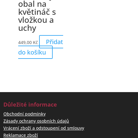
obal na
květináč s
vložkou a
uchy
Přidat
449,00
Kč
do košíku
Důležité informace
Obchodní podmínky
Zásady ochrany osobních údajů
Vrácení zboží a odstoupení od smlouvy
Reklamace zboží