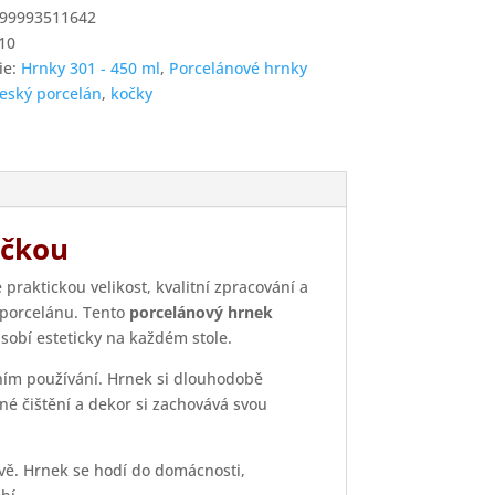
99993511642
10
m
ie:
Hrnky 301 - 450 ml
,
Porcelánové hrnky
eský porcelán
,
kočky
í
očkou
praktickou velikost, kvalitní zpracování a
o porcelánu. Tento
porcelánový hrnek
ůsobí esteticky na každém stole.
nním používání. Hrnek si dlouhodobě
né čištění a dekor si zachovává svou
vě. Hrnek se hodí do domácnosti,