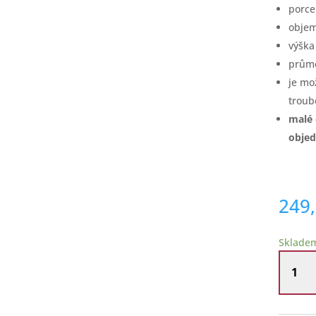
porce
objem
výšk
prům
je mo
troub
malé 
obje
249
Sklade
Velký
porcelá
hrnek
380