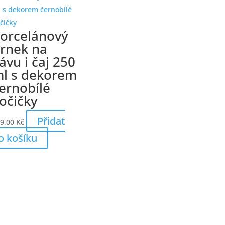
orcelánový
rnek na
ávu i čaj 250
l s dekorem
ernobílé
očičky
Přidat
9,00
Kč
o košíku