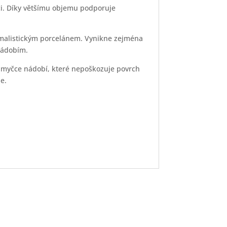
ci. Díky většímu objemu podporuje
imalistickým porcelánem. Vynikne zejména
nádobím.
 myčce nádobí, které nepoškozuje povrch
e.