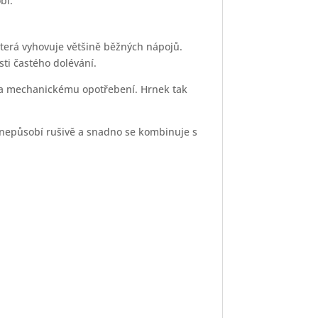
bí.
která vyhovuje většině běžných nápojů.
sti častého dolévání.
 a mechanickému opotřebení. Hrnek tak
 nepůsobí rušivě a snadno se kombinuje s