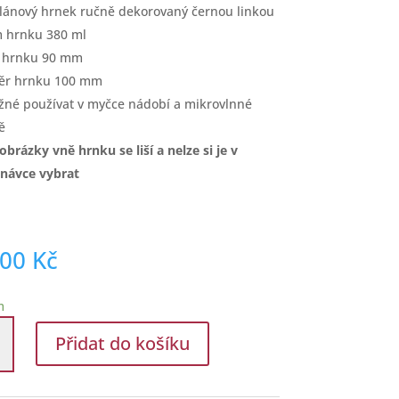
lánový hrnek ručně dekorovaný černou linkou
 hrnku 380 ml
a hrnku 90 mm
ěr hrnku 100 mm
žné používat v myčce nádobí a mikrovlnné
ě
obrázky vně hrnku se liší a nelze si je v
dnávce vybrat
,00
Kč
m
Přidat do košíku
nový