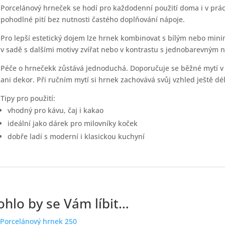
Porcelánový hrneček se hodí pro každodenní použití doma i v prá
pohodlné pití bez nutnosti častého doplňování nápoje.
Pro lepší estetický dojem lze hrnek kombinovat s bílým nebo min
v sadě s dalšími motivy zvířat nebo v kontrastu s jednobarevným 
Péče o hrnečekk zůstává jednoduchá. Doporučuje se běžné mytí v
ani dekor. Při ručním mytí si hrnek zachovává svůj vzhled ještě dél
Tipy pro použití:
vhodný pro kávu, čaj i kakao
ideální jako dárek pro milovníky koček
dobře ladí s moderní i klasickou kuchyní
hlo by se Vám líbit…