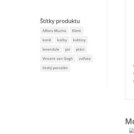
Štítky produktu
Alfons Mucha
Klimt
koně
kočky
květiny
levandule
psi
ptáci
Vincent van Gogh
zvířata
český porcelán
Mo