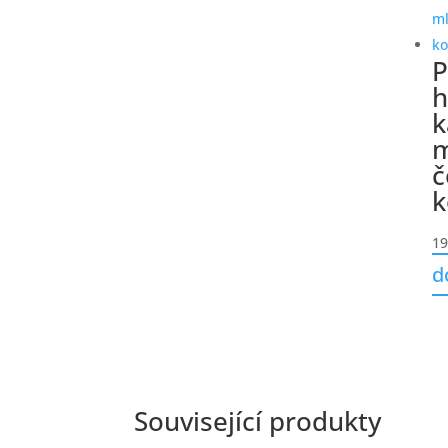
P
h
k
m
č
k
19
d
Související produkty