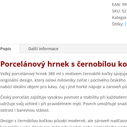
ml
EAN:
99
s
SKU:
52
dekore
Kategor
kočky
Štítky:
č
množstv
Popis
Další informace
Porcelánový hrnek s černobílou k
Velký porcelánový hrnek 380 ml s motivem černobílé kočky spojuje 
originální design, který osloví milovníky zvířat i poctivého českéh
nabízí ideální objem pro kávu, čaj i jiné horké nápoje a zároveň p
Český porcelán zajišťuje vysokou pevnost a stabilitu při každode
udržuje svůj vzhled i při pravidelném mytí. Povrch umožňuje snad
ostrost i barevnou stálost.
Design s černobílou kočkou působí moderně, ale zároveň nadčaso