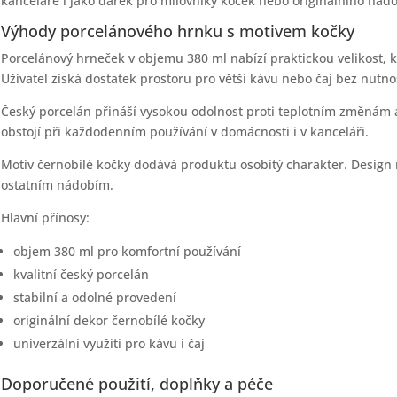
kanceláře i jako dárek pro milovníky koček nebo originálního nádo
Výhody porcelánového hrnku s motivem kočky
Porcelánový hrneček v objemu 380 ml nabízí praktickou velikost, 
Uživatel získá dostatek prostoru pro větší kávu nebo čaj bez nutno
Český porcelán přináší vysokou odolnost proti teplotním změnám
obstojí při každodenním používání v domácnosti i v kanceláři.
Motiv černobílé kočky dodává produktu osobitý charakter. Design
ostatním nádobím.
Hlavní přínosy:
objem 380 ml pro komfortní používání
kvalitní český porcelán
stabilní a odolné provedení
originální dekor černobílé kočky
univerzální využití pro kávu i čaj
Doporučené použití, doplňky a péče