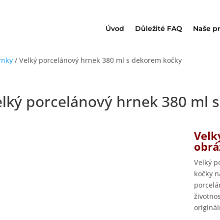
Úvod
Důležité FAQ
Naše p
rnky
/ Velký porcelánový hrnek 380 ml s dekorem kočky
elký porcelánový hrnek 380 ml 
Velk
obrá
Velký p
kočky n
porcelá
životno
originál