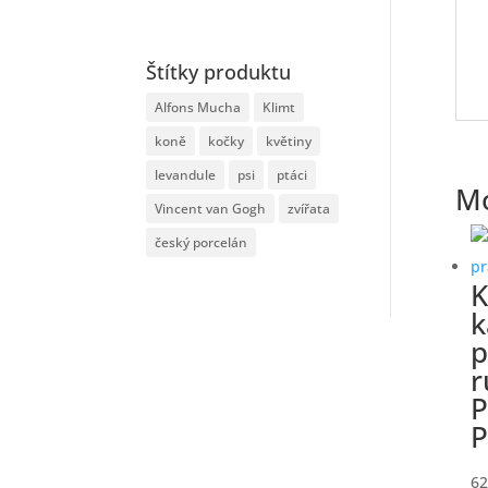
Štítky produktu
Alfons Mucha
Klimt
koně
kočky
květiny
levandule
psi
ptáci
Mo
Vincent van Gogh
zvířata
český porcelán
K
k
p
r
P
62