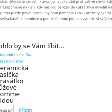
okamžiky čisté radosti, kterou jsme jako děti prožívali ve chvíli, k
nezapomene na den, kdy nás rodiče vzali do cukrárny a dovolili 
pidou je zde právě proto, aby nám pomohla znovu prožít ty okamži
světa kasiček na mince a peníze Pomme pidou a vyberte si svůj kou
hlo by se Vám líbit…
eramická
asička
rasátko
ůžové –
Pomme
idou
Přidat
9,00
Kč