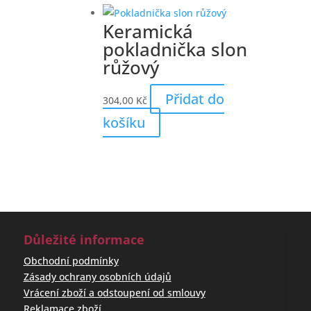
Keramická
pokladnička slon
růžový
Přidat do
304,00
Kč
košíku
Důležité informace
Obchodní podmínky
Zásady ochrany osobních údajů
Vrácení zboží a odstoupení od smlouvy
Reklamace zboží