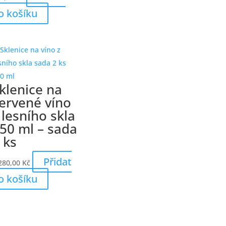
o košíku
klenice na
ervené víno
 lesního skla
50 ml – sada
 ks
Přidat
280,00
Kč
o košíku