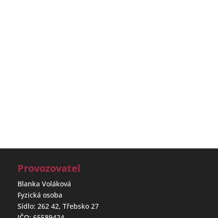
Provozovatel
Blanka Voláková
Fyzická osoba
Sídlo: 262 42, Třebsko 27
IČO: 65589424