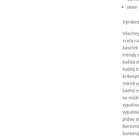
otvor
Výrobc
Všechny
zcela r
kasiček
trendy 
každá d
Každý k
krásným
mírně p
žádný v
se může
vypalov
vypalov
pidou j
Barevné
barevný