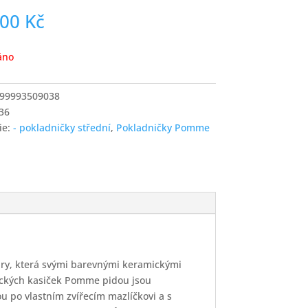
,00
Kč
áno
99993509038
36
ie:
- pokladničky střední
,
Pokladničky Pomme
tury, která svými barevnými keramickými
ických kasiček Pomme pidou jsou
u po vlastním zvířecím mazlíčkovi a s