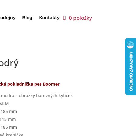
0 položky
rodejny
Blog
Kontakty
odrý
cká pokladnička pes Boomer
 modrá s obrázky barevných kytiček
ost M
a 185 mm
 115 mm
a 185 mm
vá krabička