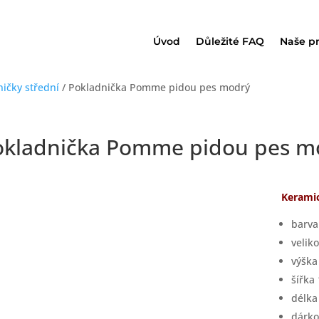
Úvod
Důležité FAQ
Naše p
ničky střední
/ Pokladnička Pomme pidou pes modrý
okladnička Pomme pidou pes m
Kerami
barva
velik
výšk
šířka
délk
dárko