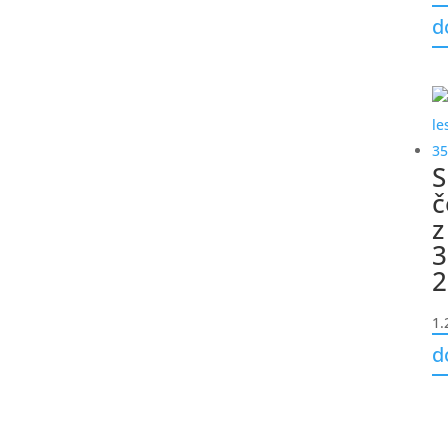
d
S
č
z
3
2
1.
d