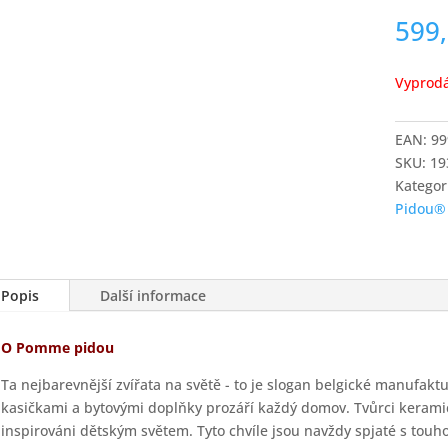
599
Vyprod
EAN:
99
SKU:
19
Kategor
Pidou®
Popis
Další informace
O Pomme pidou
Ta nejbarevnější zvířata na světě - to je slogan belgické manufak
kasičkami a bytovými doplňky prozáří každý domov. Tvůrci keram
inspirováni dětským světem. Tyto chvíle jsou navždy spjaté s touho