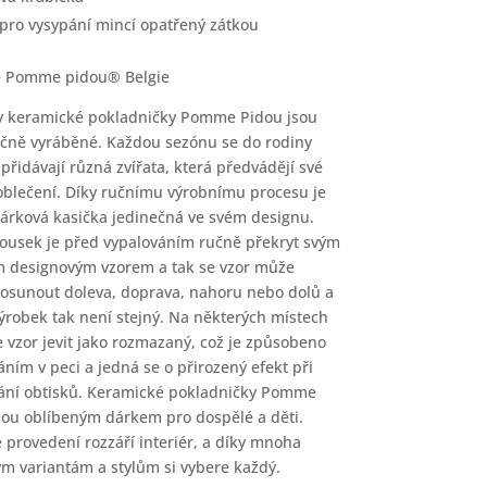
 pro vysypání mincí opatřený zátkou
e Pomme pidou® Belgie
 keramické pokladničky Pomme Pidou jsou
učně vyráběné. Každou sezónu se do rodiny
 přidávají různá zvířata, která předvádějí své
oblečení. Díky ručnímu výrobnímu procesu je
árková kasička jedinečná ve svém designu.
ousek je před vypalováním ručně překryt svým
 designovým vzorem a tak se vzor může
osunout doleva, doprava, nahoru nebo dolů a
ýrobek tak není stejný. Na některých místech
 vzor jevit jako rozmazaný, což je způsobeno
áním v peci a jedná se o přirozený efekt při
ání obtisků. Keramické pokladničky Pomme
sou oblíbeným dárkem pro dospělé a děti.
 provedení rozzáří interiér, a díky mnoha
m variantám a stylům si vybere každý.