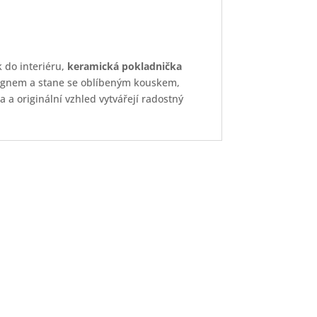
 do interiéru,
keramická pokladnička
signem a stane se oblíbeným kouskem,
 a originální vzhled vytvářejí radostný