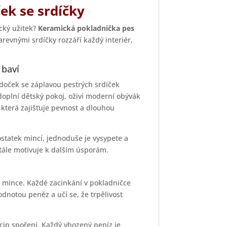
ek se srdíčky
ický užitek?
Keramická pokladnička pes
evnými srdíčky rozzáří každý interiér,
 baví
ldoček se záplavou pestrých srdíček
oplní dětský pokoj, oživí moderní obývák
, která zajišťuje pevnost a dlouhou
statek mincí, jednoduše je vysypete a
stále motivuje k dalším úsporám.
ní mince. Každé zacinkání v pokladničce
odnotou peněz a učí se, že trpělivost
p spoření. Každý vhozený peníz je