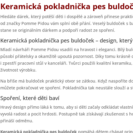
Keramická pokladnička pes buldoč
Hledáte dárek, který potěší děti i dospělé a zároveň přinese prakt
od značky Pomme Pidou vám splní obě přání. Veselý buldoček s bar
stane se originálním dárkem a podpoří radost ze spoření.
Keramická pokladnička pes buldoček – design, který
Mladí návrháři Pomme Pidou vsadili na hravost i eleganci. Bílý bu
působí přátelsky a okamžitě upoutá pozornost. Díky tomu krásně d
i zpestří pracovní stůl v kanceláři. Tvůrci použili kvalitní keramiku
životnost výrobku.
Na břiše má buldoček praktický otvor se zátkou. Když naspoříte do
můžete pokračovat ve spoření. Pokladnička tak neustále slouží a 
Spoření, které děti baví
Hravý design přímo láká k tomu, aby si děti začaly odkládat vlast
vyvolá radost a pocit hrdosti. Postupně tak získávají zkušenost s h
přináší odměnu.
Keramická pokladnička pes buldoček
pomáhá dětem chápat princi