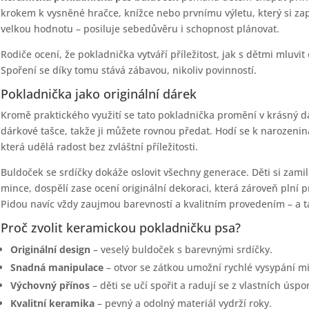
krokem k vysněné hračce, knížce nebo prvnímu výletu, který si zap
velkou hodnotu – posiluje sebedůvěru i schopnost plánovat.
Rodiče ocení, že pokladnička vytváří příležitost, jak s dětmi mluvi
Spoření se díky tomu stává zábavou, nikoliv povinností.
Pokladnička jako originální dárek
Kromě praktického využití se tato pokladnička promění v krásný dá
dárkové tašce, takže ji můžete rovnou předat. Hodí se k narozeni
která udělá radost bez zvláštní příležitosti.
Buldoček se srdíčky dokáže oslovit všechny generace. Děti si zamil
mince, dospělí zase ocení originální dekoraci, která zároveň plní
Pidou navíc vždy zaujmou barevností a kvalitním provedením – a t
Proč zvolit keramickou pokladničku psa?
Originální design
– veselý buldoček s barevnými srdíčky.
Snadná manipulace
– otvor se zátkou umožní rychlé vysypání mi
Výchovný přínos
– děti se učí spořit a radují se z vlastních úspor
Kvalitní keramika
– pevný a odolný materiál vydrží roky.