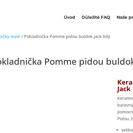
Úvod
Důležité FAQ
Naše p
ničky malé
/ Pokladnička Pomme pidou buldok Jack bílý
okladnička Pomme pidou buldok 
Kera
Jack
Keramic
barevný
pomocní
Pidou, 
veliko