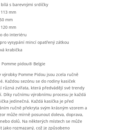
 bílá s barevnými srdíčky
a 113 mm
 50 mm
a 120 mm
o do interiéru
 pro vysypání mincí opatřený zátkou
vá krabička
e Pomme pidou® Belgie
 výrobky Pomme Pidou jsou zcela ručně
é. Každou sezónu se do rodiny kasiček
jí různá zvířata, která předvádějí své trendy
í. Díky ručnímu výrobnímu procesu je každá
ička jedinečná. Každá kasička je před
áním ručně překryta svým krásným vzorem a
vzor může mírně posunout doleva, doprava,
nebo dolů. Na některých místech se může
vit jako rozmazaný, což je způsobeno