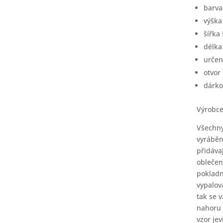
barva
výšk
šířka
délk
určen
otvor
dárko
Výrobc
Všechny
vyráběn
přidáva
oblečen
pokladn
vypalov
tak se 
nahoru 
vzor je