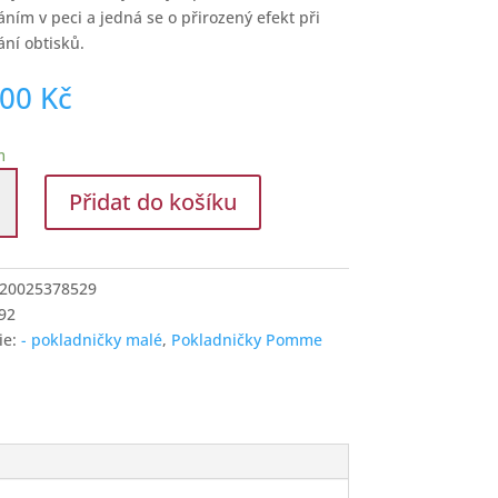
áním v peci a jedná se o přirozený efekt při
ání obtisků.
,00
Kč
m
ička
Přidat do košíku
20025378529
92
í
ie:
- pokladničky malé
,
Pokladničky Pomme