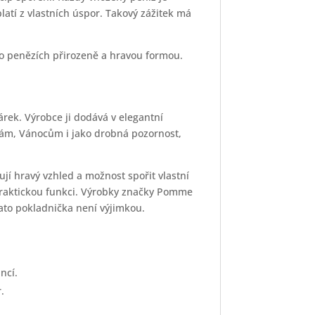
latí z vlastních úspor. Takový zážitek má
t o penězích přirozeně a hravou formou.
rek. Výrobce ji dodává v elegantní
nám, Vánocům i jako drobná pozornost,
ují hravý vzhled a možnost spořit vlastní
 praktickou funkci. Výrobky značky Pomme
ato pokladnička není výjimkou.
ncí.
.