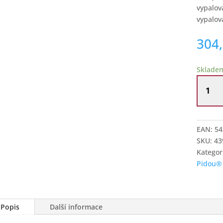
vypalov
vypalov
304
Sklade
Pokladn
Pomme
pidou
buldok
Jack
EAN:
54
bílý
SKU:
43
množstv
Kategor
Pidou®
Popis
Další informace