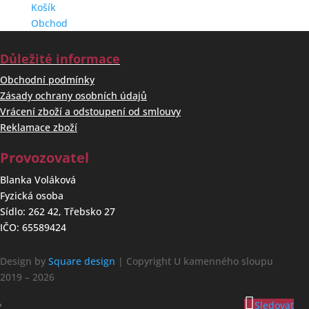
Košík
Obchod
Důležité informace
Obchodní podmínky
Zásady ochrany osobních údajů
Vrácení zboží a odstoupení od smlouvy
Reklamace zboží
Provozovatel
Blanka Voláková
Fyzická osoba
Sídlo: 262 42, Třebsko 27
IČO: 65589424
Design by
Square design
| Copyright U kamenného sloupu
2019 – 2026
Sledovat