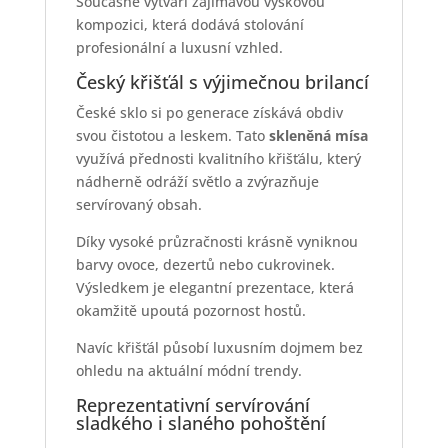
Současně vytváří zajímavou výškovou
kompozici, která dodává stolování
profesionální a luxusní vzhled.
Český křišťál s výjimečnou brilancí
České sklo si po generace získává obdiv
svou čistotou a leskem. Tato
skleněná mísa
využívá přednosti kvalitního křišťálu, který
nádherně odráží světlo a zvýrazňuje
servírovaný obsah.
Díky vysoké průzračnosti krásně vyniknou
barvy ovoce, dezertů nebo cukrovinek.
Výsledkem je elegantní prezentace, která
okamžitě upoutá pozornost hostů.
Navíc křišťál působí luxusním dojmem bez
ohledu na aktuální módní trendy.
Reprezentativní servírování
sladkého i slaného pohoštění