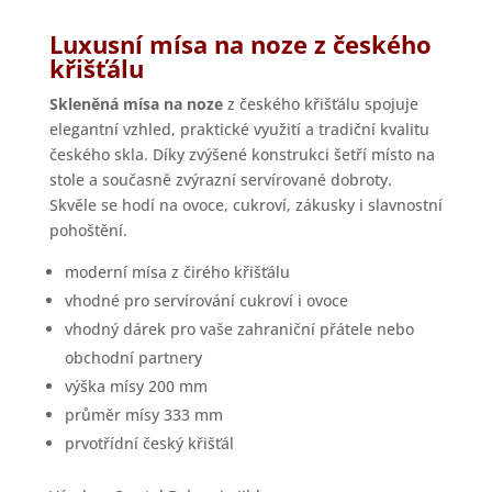
Luxusní mísa na noze z českého
křišťálu
Skleněná mísa na noze
z českého křišťálu spojuje
elegantní vzhled, praktické využití a tradiční kvalitu
českého skla. Díky zvýšené konstrukci šetří místo na
stole a současně zvýrazní servírované dobroty.
Skvěle se hodí na ovoce, cukroví, zákusky i slavnostní
pohoštění.
moderní mísa z čirého křišťálu
vhodné pro servírování cukroví i ovoce
vhodný dárek pro vaše zahraniční přátele nebo
obchodní partnery
výška mísy 200 mm
průměr mísy 333 mm
prvotřídní český křišťál