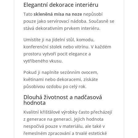
Elegantní dekorace interiéru
Tato
skleněná mísa na noze
nepůsobí
pouze jako servírovací nádoba. Současně se
stává dekorativním prvkem interiéru.
Umístíte ji na jídelní stůl, komodu,
konferenční stolek nebo vitrínu. V každém
prostoru vytvoří pocit elegance a
vytříbeného vkusu.
Pokud ji naplníte sezónním ovocem,
květinami nebo dekoracemi, získáte
působivou ozdobu po celý rok.
Dlouhá životnost a nadčasová
hodnota
Kvalitní křišťálové výrobky často přecházejí
z generace na generaci. Jejich hodnota
nespočívá pouze v materiálu, ale také v
řemeslném zpracování a trvalé estetické