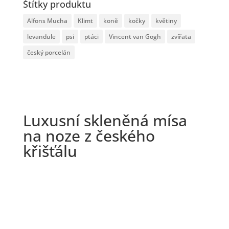
Štítky produktu
Alfons Mucha
Klimt
koně
kočky
květiny
levandule
psi
ptáci
Vincent van Gogh
zvířata
český porcelán
Luxusní skleněná mísa
na noze z českého
křišťálu