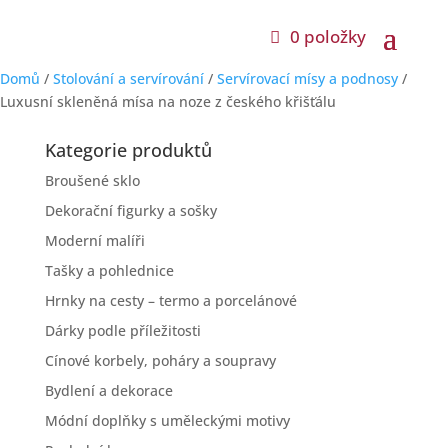
0 položky
Domů
/
Stolování a servírování
/
Servírovací mísy a podnosy
/
Luxusní skleněná mísa na noze z českého křišťálu
Kategorie produktů
Broušené sklo
Dekorační figurky a sošky
Moderní malíři
Tašky a pohlednice
Hrnky na cesty – termo a porcelánové
Dárky podle příležitosti
Cínové korbely, poháry a soupravy
Bydlení a dekorace
Módní doplňky s uměleckými motivy