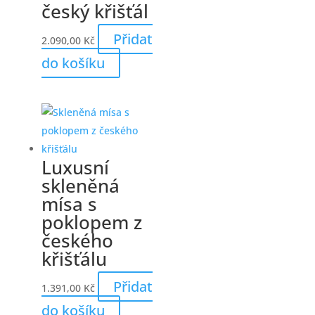
český křišťál
Přidat
2.090,00
Kč
do košíku
Luxusní
skleněná
mísa s
poklopem z
českého
křišťálu
Přidat
1.391,00
Kč
do košíku