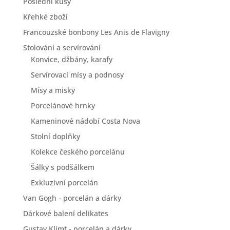
Poslední kusy
Křehké zboží
Francouzské bonbony Les Anis de Flavigny
Stolování a servírování
Konvice, džbány, karafy
Servírovací mísy a podnosy
Mísy a misky
Porcelánové hrnky
Kameninové nádobí Costa Nova
Stolní doplňky
Kolekce českého porcelánu
Šálky s podšálkem
Exkluzivní porcelán
Van Gogh - porcelán a dárky
Dárkové balení delikates
Gustav Klimt - porcelán a dárky