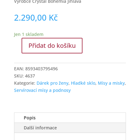
Výrobce Crystal Bohemia Jihlava
2.290,00
Kč
Jen 1 skladem
Přidat do košíku
Luxusní
skleněná
mísa
EAN:
8593403795496
na
SKU:
4637
noze
Kategorie:
Dárek pro ženy
,
Hladké sklo
,
Mísy a misky
,
z
Servírovací mísy a podnosy
českého
křišťálu
množství
Popis
Další informace