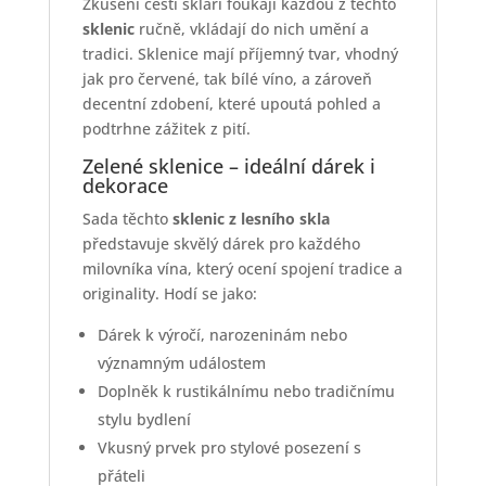
Zkušení čeští skláři foukají každou z těchto
sklenic
ručně, vkládají do nich umění a
tradici. Sklenice mají příjemný tvar, vhodný
jak pro červené, tak bílé víno, a zároveň
decentní zdobení, které upoutá pohled a
podtrhne zážitek z pití.
Zelené sklenice – ideální dárek i
dekorace
Sada těchto
sklenic z lesního skla
představuje skvělý dárek pro každého
milovníka vína, který ocení spojení tradice a
originality. Hodí se jako:
Dárek k výročí, narozeninám nebo
významným událostem
Doplněk k rustikálnímu nebo tradičnímu
stylu bydlení
Vkusný prvek pro stylové posezení s
přáteli