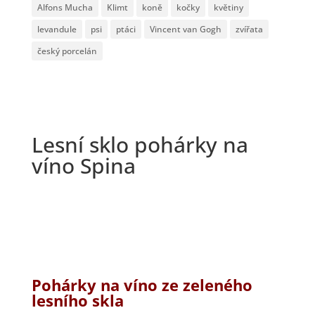
Alfons Mucha
Klimt
koně
kočky
květiny
levandule
psi
ptáci
Vincent van Gogh
zvířata
český porcelán
Lesní sklo pohárky na
víno Spina
Pohárky na víno ze zeleného
lesního skla