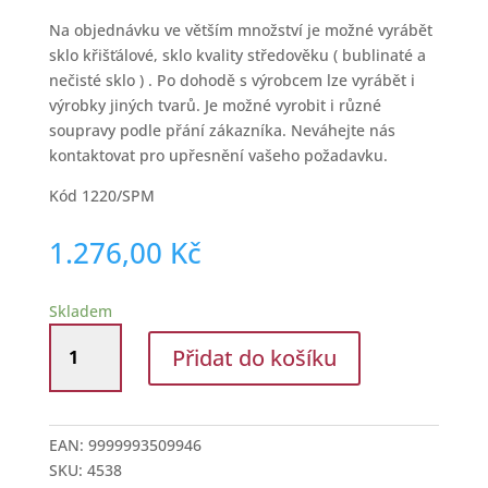
Na objednávku ve větším množství je možné vyrábět
sklo křišťálové, sklo kvality středověku ( bublinaté a
nečisté sklo ) . Po dohodě s výrobcem lze vyrábět i
výrobky jiných tvarů. Je možné vyrobit i různé
soupravy podle přání zákazníka. Neváhejte nás
kontaktovat pro upřesnění vašeho požadavku.
Kód 1220/SPM
1.276,00
Kč
Skladem
Lesní
Přidat do košíku
sklo
pohárky
na
víno
EAN:
9999993509946
Spina
SKU:
4538
množství