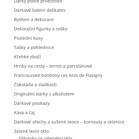
Dárky podle příležitosti
Dárkové balení delikates
Bydlení a dekorace
Dekorační figurky a sošky
Poslední kusy
Tašky a pohlednice
Křehké zboží
Hrnky na cesty – termo a porcelánové
Francouzské bonbony Les Anis de Flavigny
Čokoláda a sladkosti
Originální dárky s alkoholem
Dárkové poukazy
Káva a čaj
Dárkové ořechy a sušené ovoce – kornouty a sklenice
Zelené lesní sklo
Džbánky ze zeleného skla