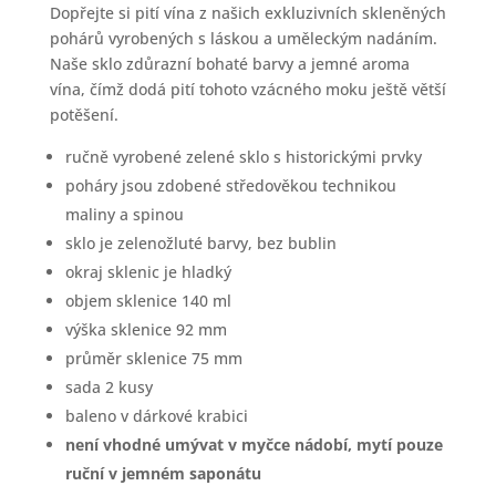
Dopřejte si pití vína z našich exkluzivních skleněných
pohárů vyrobených s láskou a uměleckým nadáním.
Naše sklo zdůrazní bohaté barvy a jemné aroma
vína, čímž dodá pití tohoto vzácného moku ještě větší
potěšení.
ručně vyrobené zelené sklo s historickými prvky
poháry jsou zdobené středověkou technikou
maliny a spinou
sklo je zelenožluté barvy, bez bublin
okraj sklenic je hladký
objem sklenice 140 ml
výška sklenice 92 mm
průměr sklenice 75 mm
sada 2 kusy
baleno v dárkové krabici
není vhodné umývat v myčce nádobí, mytí pouze
ruční v jemném saponátu