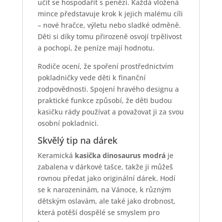
učit se hospodařit s penězi. Každá vložená
mince představuje krok k jejich malému cíli
– nové hračce, výletu nebo sladké odměně.
Děti si díky tomu přirozeně osvojí trpělivost
a pochopí, že peníze mají hodnotu.
Rodiče ocení, že spoření prostřednictvím
pokladničky vede děti k finanční
zodpovědnosti. Spojení hravého designu a
praktické funkce způsobí, že děti budou
kasičku rády používat a považovat ji za svou
osobní pokladnici.
Skvělý tip na dárek
Keramická
kasička dinosaurus modrá
je
zabalena v dárkové tašce, takže ji můžeš
rovnou předat jako originální dárek. Hodí
se k narozeninám, na Vánoce, k různým
dětským oslavám, ale také jako drobnost,
která potěší dospělé se smyslem pro