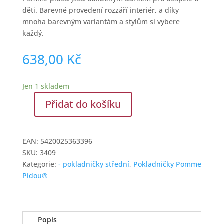
děti. Barevné provedení rozzáří interiér, a díky
mnoha barevným variantám a stylům si vybere
každý.
638,00
Kč
Jen 1 skladem
Přidat do košíku
Kasička
dinosaurus
modrá
EAN:
5420025363396
–
SKU:
3409
keramická
Kategorie:
- pokladničky střední
,
Pokladničky Pomme
kasička
Pidou®
pro
děti
množství
Popis