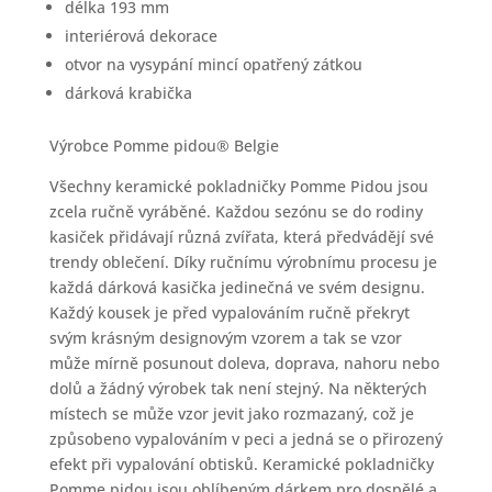
délka 193 mm
interiérová dekorace
otvor na vysypání mincí opatřený zátkou
dárková krabička
Výrobce Pomme pidou® Belgie
Všechny keramické pokladničky Pomme Pidou jsou
zcela ručně vyráběné. Každou sezónu se do rodiny
kasiček přidávají různá zvířata, která předvádějí své
trendy oblečení. Díky ručnímu výrobnímu procesu je
každá dárková kasička jedinečná ve svém designu.
Každý kousek je před vypalováním ručně překryt
svým krásným designovým vzorem a tak se vzor
může mírně posunout doleva, doprava, nahoru nebo
dolů a žádný výrobek tak není stejný. Na některých
místech se může vzor jevit jako rozmazaný, což je
způsobeno vypalováním v peci a jedná se o přirozený
efekt při vypalování obtisků. Keramické pokladničky
Pomme pidou jsou oblíbeným dárkem pro dospělé a