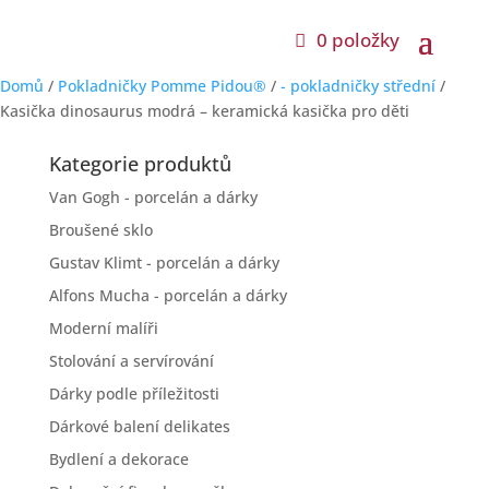
0 položky
Domů
/
Pokladničky Pomme Pidou®
/
- pokladničky střední
/
Kasička dinosaurus modrá – keramická kasička pro děti
Kategorie produktů
Van Gogh - porcelán a dárky
Broušené sklo
Gustav Klimt - porcelán a dárky
Alfons Mucha - porcelán a dárky
Moderní malíři
Stolování a servírování
Dárky podle příležitosti
Dárkové balení delikates
Bydlení a dekorace