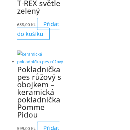
T-REX světle
zelený
Přidat
638,00
Kč
do košíku
Pokladnička
pes růžový s
obojkem –
keramická
pokladnička
Pomme
Pidou
Přidat
599,00
Kč