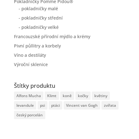
Pokladničky Pomme Pidou®
- pokladničky malé
- pokladničky střední
- pokladničky velké
Francouzské přírodní mýdlo a krémy
Pivní půllitry a korbely
Víno a destiláty
Výroční sklenice
Štítky produktu
Alfons Mucha
Klimt
koně
kočky
květiny
levandule
psi
ptáci
Vincent van Gogh
zvířata
český porcelán