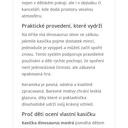
nejen v dětském pokoji, ale i v obýváku či
kanceláři, kde dodá prostoru veselou
atmosféru.
Praktické provedení, které vydrží
Na břiše má dinosaurus otvor se zátkou.
Jakmile kasička pojme dostatek mincí,
jednoduše je vysypeš a můžeš začít spořit
znovu. Tento systém podporuje pravidelné
používání a děti rychle pochopí, že spoření
není jednorázová činnost, ale zábavná
opakovaná hra.
Keramika je pevná, odolná a kvalitně
zpracovaná. Barevné motivy chrání lesklá
glazura, díky které si pokladnička
dlouhodobě udrží svůj krásný vzhled.
Proč děti ocení vlastní kasičku
Kasička dinosaurus modrá
pomáhá dětem