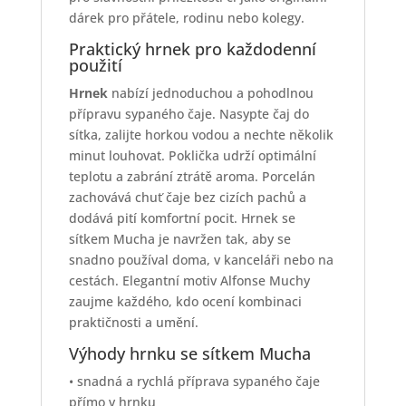
dárek pro přátele, rodinu nebo kolegy.
Praktický hrnek pro každodenní
použití
Hrnek
nabízí jednoduchou a pohodlnou
přípravu sypaného čaje. Nasypte čaj do
sítka, zalijte horkou vodou a nechte několik
minut louhovat. Poklička udrží optimální
teplotu a zabrání ztrátě aroma. Porcelán
zachovává chuť čaje bez cizích pachů a
dodává pití komfortní pocit. Hrnek se
sítkem Mucha je navržen tak, aby se
snadno používal doma, v kanceláři nebo na
cestách. Elegantní motiv Alfonse Muchy
zaujme každého, kdo ocení kombinaci
praktičnosti a umění.
Výhody hrnku se sítkem Mucha
• snadná a rychlá příprava sypaného čaje
přímo v hrnku