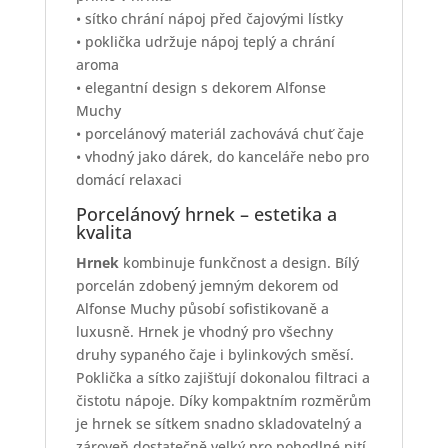
• sítko chrání nápoj před čajovými lístky
• poklička udržuje nápoj teplý a chrání
aroma
• elegantní design s dekorem Alfonse
Muchy
• porcelánový materiál zachovává chuť čaje
• vhodný jako dárek, do kanceláře nebo pro
domácí relaxaci
Porcelánový hrnek – estetika a
kvalita
Hrnek
kombinuje funkčnost a design. Bílý
porcelán zdobený jemným dekorem od
Alfonse Muchy působí sofistikovaně a
luxusně. Hrnek je vhodný pro všechny
druhy sypaného čaje i bylinkových směsí.
Poklička a sítko zajišťují dokonalou filtraci a
čistotu nápoje. Díky kompaktním rozměrům
je hrnek se sítkem snadno skladovatelný a
zároveň dostatečně velký pro pohodlné pití.