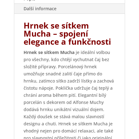
Další informace
Hrnek se sítkem
Mucha – spojení
elegance a funkčnosti
Hrnek se sítkem Mucha
je ideální volbou
pro všechny, kdo chtějí vychutnat čaj bez
složité přípravy. Porcelánový hrnek
umožňuje snadné zalití čaje přímo do
hrnku, zatímco sítko zadrží lístky a zachová
čistotu nápoje. Poklička udržuje čaj teplý a
chrání aroma během pití. Elegantní bílý
porcelán s dekorem od Alfonse Muchy
dodává hrnku unikátní vizuální dojem.
Každý doušek se stává malou slavností
designu a chuti. Hrnek se sítkem Mucha je
vhodný nejen pro domácí relaxaci, ale také
pro slavnostní příležitosti či jako originální