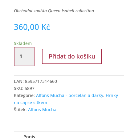
Obchodní značka Queen Isabell collection
360,00
Kč
Skladem
Hrnek
Přidat do košíku
se
sítkem
a
víčkem
EAN:
8595717314660
380
SKU:
5897
ml
Kategorie:
Alfons Mucha - porcelán a dárky
,
Hrnky
Alfon
na čaj se sítkem
Mucha
Štítek:
Alfons Mucha
množství
Popis