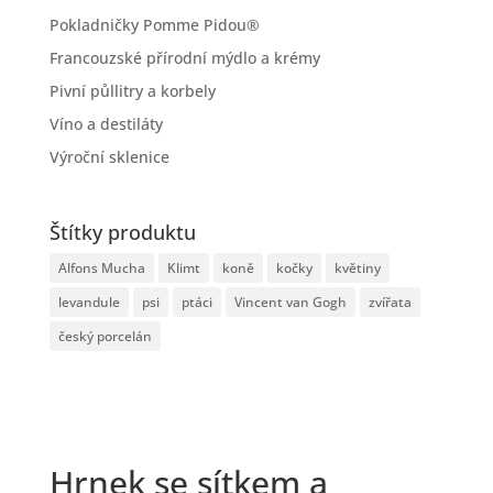
Pokladničky Pomme Pidou®
Francouzské přírodní mýdlo a krémy
Pivní půllitry a korbely
Víno a destiláty
Výroční sklenice
Štítky produktu
Alfons Mucha
Klimt
koně
kočky
květiny
levandule
psi
ptáci
Vincent van Gogh
zvířata
český porcelán
Hrnek se sítkem a