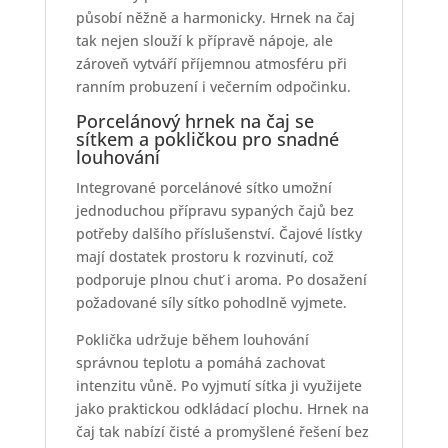
působí něžně a harmonicky. Hrnek na čaj
tak nejen slouží k přípravě nápoje, ale
zároveň vytváří příjemnou atmosféru při
ranním probuzení i večerním odpočinku.
Porcelánový hrnek na čaj se
sítkem a pokličkou pro snadné
louhování
Integrované porcelánové sítko umožní
jednoduchou přípravu sypaných čajů bez
potřeby dalšího příslušenství. Čajové lístky
mají dostatek prostoru k rozvinutí, což
podporuje plnou chuť i aroma. Po dosažení
požadované síly sítko pohodlně vyjmete.
Poklička udržuje během louhování
správnou teplotu a pomáhá zachovat
intenzitu vůně. Po vyjmutí sítka ji využijete
jako praktickou odkládací plochu. Hrnek na
čaj tak nabízí čisté a promyšlené řešení bez