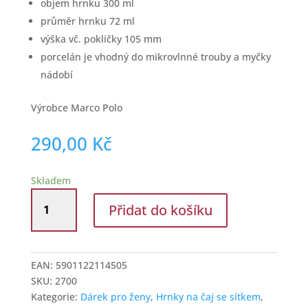
objem hrnku 300 ml
průměr hrnku 72 ml
výška vč. pokličky 105 mm
porcelán je vhodný do mikrovlnné trouby a myčky
nádobí
Výrobce Marco Polo
290,00
Kč
Skladem
Hrnek
Přidat do košíku
na
čaj
s
pokličkou
EAN:
5901122114505
-
SKU:
2700
Ptáček
Kategorie:
Dárek pro ženy
,
Hrnky na čaj se sítkem
,
na