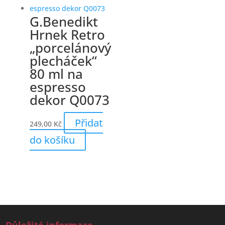
G.Benedikt
Hrnek Retro
„porcelánový
plecháček“
80 ml na
espresso
dekor Q0073
Přidat
249,00
Kč
do košíku
Důležité informace