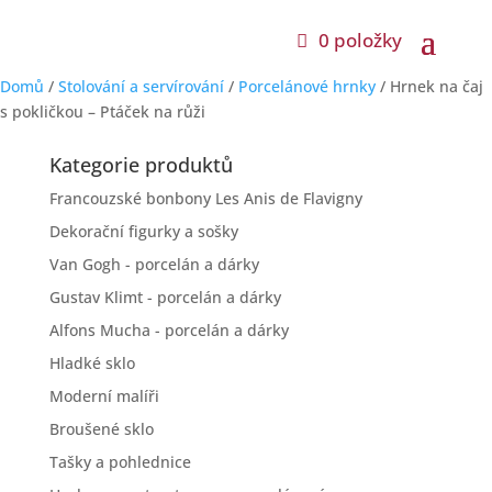
0 položky
Domů
/
Stolování a servírování
/
Porcelánové hrnky
/ Hrnek na čaj
s pokličkou – Ptáček na růži
Kategorie produktů
Francouzské bonbony Les Anis de Flavigny
Dekorační figurky a sošky
Van Gogh - porcelán a dárky
Gustav Klimt - porcelán a dárky
Alfons Mucha - porcelán a dárky
Hladké sklo
Moderní malíři
Broušené sklo
Tašky a pohlednice