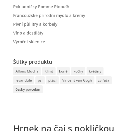
Pokladničky Pomme Pidou®
Francouzské přírodní mýdlo a krémy
Pivní půllitry a korbely
Víno a destiláty
Výroční sklenice
Štítky produktu
Alfons Mucha
Klimt
koně
kočky
květiny
levandule
psi
ptáci
Vincent van Gogh
zvířata
český porcelán
Hrnek na čaj s pokličkou