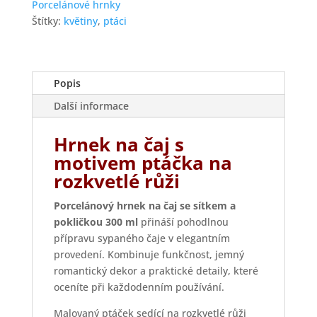
Porcelánové hrnky
růži
Štítky:
květiny
,
ptáci
množství
Popis
Další informace
Hrnek na čaj s
motivem ptáčka na
rozkvetlé růži
Porcelánový hrnek na čaj se sítkem a
pokličkou 300 ml
přináší pohodlnou
přípravu sypaného čaje v elegantním
provedení. Kombinuje funkčnost, jemný
romantický dekor a praktické detaily, které
oceníte při každodenním používání.
Malovaný ptáček sedící na rozkvetlé růži