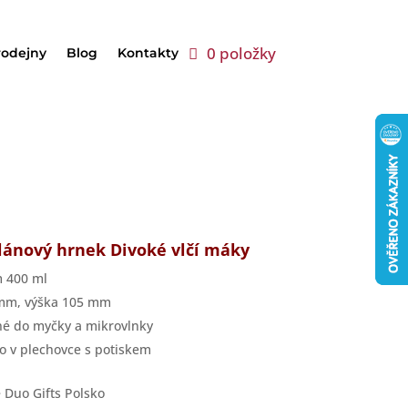
0 položky
rodejny
Blog
Kontakty
lánový hrnek Divoké vlčí máky
 400 ml
mm, výška 105 mm
é do myčky a mikrovlnky
o v plechovce s potiskem
 Duo Gifts Polsko