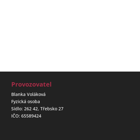
Provozovatel
Blanka Voláková
Fyzická osoba
Sídlo: 262 42, Třebsko 27
IČO: 65589424