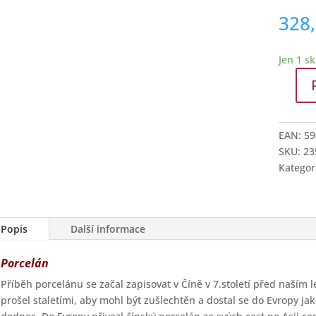
328
Jen 1 s
Hrnek
divoké
máky
EAN:
59
množstv
SKU:
23
Kategor
Popis
Další informace
Porcelán
Příběh porcelánu se začal zapisovat v Číně v 7.století před naším 
prošel staletími, aby mohl být zušlechtěn a dostal se do Evropy ja