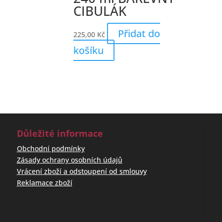
CIBULÁK
Přidat do
225,00
Kč
košíku
Důležité informace
Obchodní podmínky
Zásady ochrany osobních údajů
Vrácení zboží a odstoupení od smlouvy
Reklamace zboží