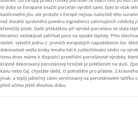
dodnes. Do Evropy přivezl čínský porcelán ze svých cest po Asii c
té doby se Evropané snažili porcelán vyrobit sami, bylo to však vel
kaolínového jílu, ale protože v Evropě nejsou naleziště této surovi
než dosáhli správného poměru ingrediencí zahrnujících coldický jí
křemičitý písek. Další překážkou pří výrobě porcelánu se stala tepl
Keramici nedokázali zahřívat pece na vysoké teploty. Přes všechna
století
vytvořit jednu z
prvních evropských napodobenin tzv. Medi
dokonalosti vedla kroky mnoha lidí k zušlechťování směsi na výro
tomu dnes máme k dispozici prvotřídní porcelánové výrobky, kter
krásně dekorovaný porcelánový hrníček je potěšením na duši. Zpo
kávu nebo čaj, chystáte oběd, či pohoštění pro přátele. Z krásnéh
jinak, a teplý jablečný závin servírovaný na porcelánovém talířk
před očima ještě dlouhou dobu.