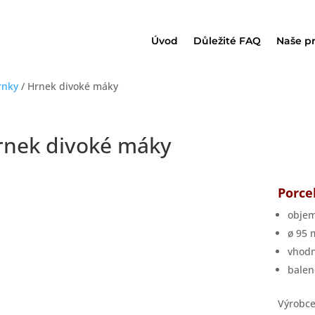
Úvod
Důležité FAQ
Naše p
rnky
/ Hrnek divoké máky
rnek divoké máky
Porce
objem
ø 95 
vhodn
balen
Výrobce