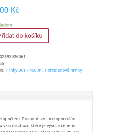
,00
Kč
kladem
Přidat do košíku
02693926061
í
55
ie:
Hrnky 301 - 450 ml
,
Porcelánové hrnky
letopočtem. Původní tzv. protoporcelán
ko vzácné zboží, které je vysoce ceněno