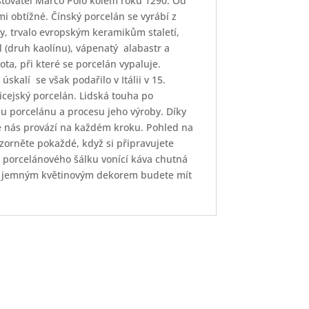
estovatel Marco Polo kolem roku 1290. Od
mi obtížné. Čínský porcelán se vyrábí z
ny, trvalo evropským keramikům staletí,
l (druh kaolínu), vápenatý
alabastr a
ota, při které se porcelán vypaluje.
 úskalí
se však podařilo v Itálii v 15.
cejský porcelán. Lidská touha po
bu porcelánu a procesu jeho výroby. Díky
é nás provází na každém kroku. Pohled na
zorněte pokaždé, když si připravujete
o porcelánového šálku vonící káva chutná
u s jemným květinovým dekorem budete mít