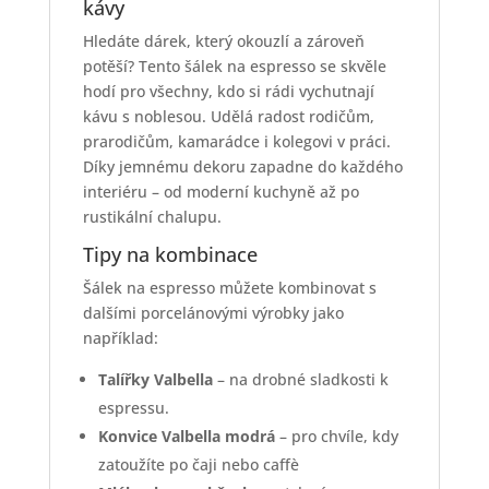
kávy
Hledáte dárek, který okouzlí a zároveň
potěší? Tento šálek na espresso se skvěle
hodí pro všechny, kdo si rádi vychutnají
kávu s noblesou. Udělá radost rodičům,
prarodičům, kamarádce i kolegovi v práci.
Díky jemnému dekoru zapadne do každého
interiéru – od moderní kuchyně až po
rustikální chalupu.
Tipy na kombinace
Šálek na espresso můžete kombinovat s
dalšími porcelánovými výrobky jako
například:
Talířky Valbella
– na drobné sladkosti k
espressu.
Konvice Valbella modrá
– pro chvíle, kdy
zatoužíte po čaji nebo caffè