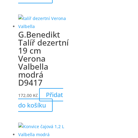
G.Benedikt
Talíř dezertní
19 cm
Verona
Valbella
modrá
D9417
Přidat
172,00
Kč
do košíku