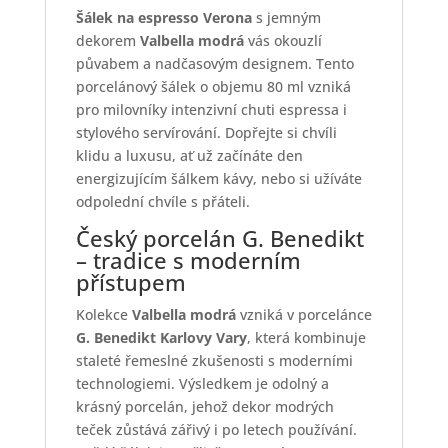
Šálek na espresso Verona
s jemným
dekorem
Valbella modrá
vás okouzlí
půvabem a nadčasovým designem. Tento
porcelánový šálek o objemu 80 ml vzniká
pro milovníky intenzivní chuti espressa i
stylového servírování. Dopřejte si chvíli
klidu a luxusu, ať už začínáte den
energizujícím šálkem kávy, nebo si užíváte
odpolední chvíle s přáteli.
Český porcelán G. Benedikt
– tradice s moderním
přístupem
Kolekce
Valbella modrá
vzniká v porcelánce
G. Benedikt Karlovy Vary
, která kombinuje
staleté řemeslné zkušenosti s moderními
technologiemi. Výsledkem je odolný a
krásný porcelán, jehož dekor modrých
teček zůstává zářivý i po letech používání.