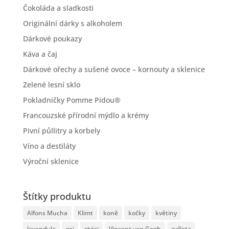
Čokoláda a sladkosti
Originální dárky s alkoholem
Dárkové poukazy
Káva a čaj
Dárkové ořechy a sušené ovoce – kornouty a sklenice
Zelené lesní sklo
Pokladničky Pomme Pidou®
Francouzské přírodní mýdlo a krémy
Pivní půllitry a korbely
Víno a destiláty
Výroční sklenice
Štítky produktu
Alfons Mucha
Klimt
koně
kočky
květiny
levandule
psi
ptáci
Vincent van Gogh
zvířata