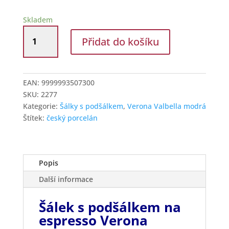
Skladem
G.Benedikt
Přidat do košíku
Šálek
na
espresso
s
EAN:
9999993507300
podšálkem
SKU:
2277
Verona
Kategorie:
Šálky s podšálkem
,
Verona Valbella modrá
Valbella
Štítek:
český porcelán
modrá
D9417
množství
Popis
Další informace
Šálek s podšálkem na
espresso Verona