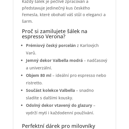
Každý šálek je pečlivě zpracován a
představuje jedinečný kus českého
řemesla, které obohatí váš stůl o eleganci a
šarm.
Proč si zamilujete šálek na
espresso Verona?
Prémiový český porcelán
z Karlových
Varů.
Jemný dekor Valbella modrá
– nadčasový
a univerzální.
Objem 80 ml
– ideální pro espresso nebo
ristretto.
Součást kolekce Valbella
– snadno
sladíte s dalšími kousky.
Odolný dekor vtavený do glazury
–
vydrží mytí i každodenní používání.
Perfektní dárek pro milovníky