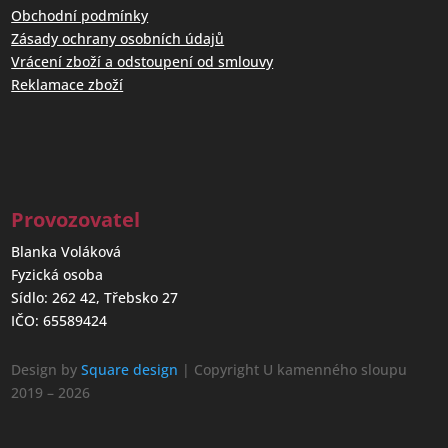
Obchodní podmínky
Zásady ochrany osobních údajů
Vrácení zboží a odstoupení od smlouvy
Reklamace zboží
Provozovatel
Blanka Voláková
Fyzická osoba
Sídlo: 262 42, Třebsko 27
IČO: 65589424
Design by
Square design
| Copyright U kamenného sloupu
2019 – 2026