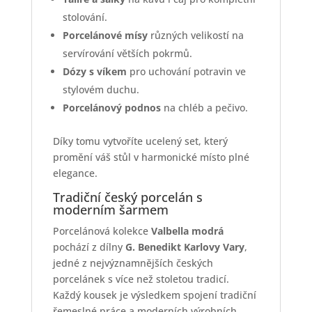
stolování.
Porcelánové mísy
různých velikostí na
servírování větších pokrmů.
Dózy s víkem
pro uchování potravin ve
stylovém duchu.
Porcelánový podnos
na chléb a pečivo.
Díky tomu vytvoříte ucelený set, který
promění váš stůl v harmonické místo plné
elegance.
Tradiční český porcelán s
moderním šarmem
Porcelánová kolekce
Valbella modrá
pochází z dílny
G. Benedikt Karlovy Vary
,
jedné z nejvýznamnějších českých
porcelánek s více než stoletou tradicí.
Každý kousek je výsledkem spojení tradiční
řemeslné práce a moderních výrobních