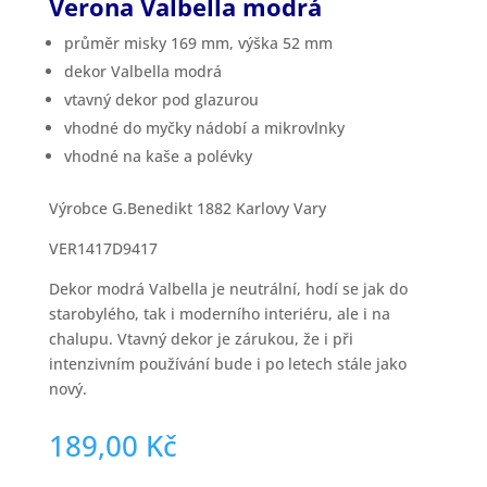
Verona Valbella modrá
průměr misky 169 mm, výška 52 mm
dekor Valbella modrá
vtavný dekor pod glazurou
vhodné do myčky nádobí a mikrovlnky
vhodné na kaše a polévky
Výrobce G.Benedikt 1882 Karlovy Vary
VER1417D9417
Dekor modrá Valbella je neutrální, hodí se jak do
starobylého, tak i moderního interiéru, ale i na
chalupu. Vtavný dekor je zárukou, že i při
intenzivním používání bude i po letech stále jako
nový.
189,00
Kč