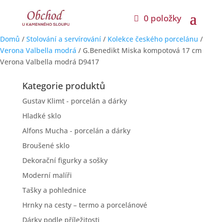
0 položky
Domů
/
Stolování a servírování
/
Kolekce českého porcelánu
/
Verona Valbella modrá
/ G.Benedikt Miska kompotová 17 cm
Verona Valbella modrá D9417
Kategorie produktů
Gustav Klimt - porcelán a dárky
Hladké sklo
Alfons Mucha - porcelán a dárky
Broušené sklo
Dekorační figurky a sošky
Moderní malíři
Tašky a pohlednice
Hrnky na cesty – termo a porcelánové
Dárky podle příležitosti