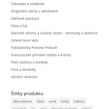
Čokoláda a sladkosti
Originální dárky s alkoholem
Dárkové poukazy
Káva a čaj
Dárkové ořechy a sušené ovoce – kornouty a sklenice
Zelené lesní sklo
Pokladničky Pomme Pidou®
Francouzské přírodní mýdlo a krémy
Pivní půllitry a korbely
Víno a destiláty
Výroční sklenice
Štítky produktu
Alfons Mucha
Klimt
koně
kočky
květiny
levandule
psi
ptáci
Vincent van Gogh
zvířata