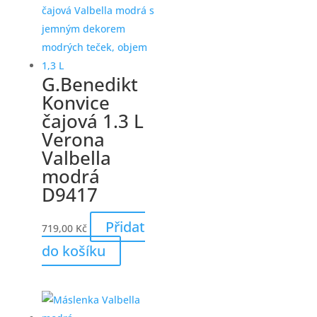
G.Benedikt
Konvice
čajová 1.3 L
Verona
Valbella
modrá
D9417
Přidat
719,00
Kč
do košíku