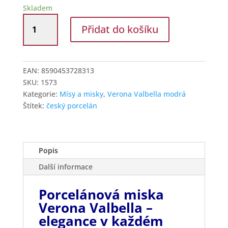
Skladem
G.Benedikt
Přidat do košíku
Miska
kompotová
17
cm
EAN:
8590453728313
Verona
SKU:
1573
Valbella
Kategorie:
Mísy a misky
,
Verona Valbella modrá
modrá
Štítek:
český porcelán
D9417
množství
Popis
Další informace
Porcelánová miska
Verona Valbella –
elegance v každém