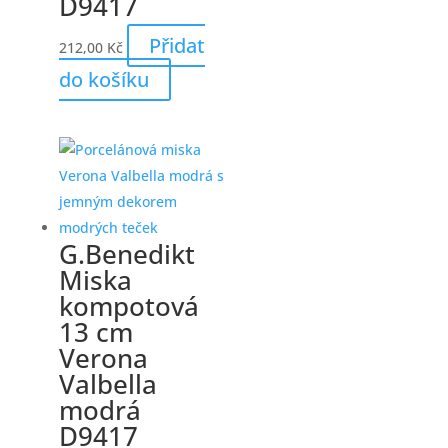
D9417
Přidat
212,00
Kč
do košíku
G.Benedikt
Miska
kompotová
13 cm
Verona
Valbella
modrá
D9417