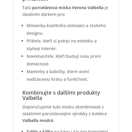
Tato
porcelánová miska Verona Valbella
je
ideálním dárkem pro:
Milovníky kvalitního stolování a českého
designu.
Přátele, kteří si potrpí na estetiku a
stylový interiér.
Novomanžele, kteří budují svou první
domácnost.
Maminky a babičky, které ocení
nadčasovou krásu a funkčnost.
Kombinujte s dalšími produkty
Valbella
Doporučujeme tuto misku zkombinovat s
ostatními porcelánovými výrobky z kolekce
Valbella modrá
:
Talíře a šálky
na kávu i čaj pro kompletní