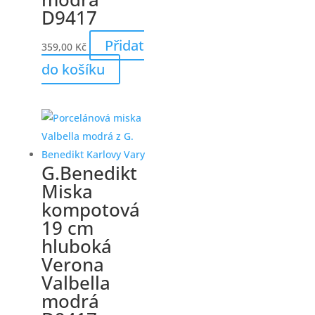
D9417
Přidat
359,00
Kč
do košíku
G.Benedikt
Miska
kompotová
19 cm
hluboká
Verona
Valbella
modrá