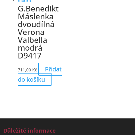
G.Benedikt
Máslenka
dvoudílná
Verona
Valbella
modrá
D9417
Přidat
711,00
Kč
do košíku
Důležité informace