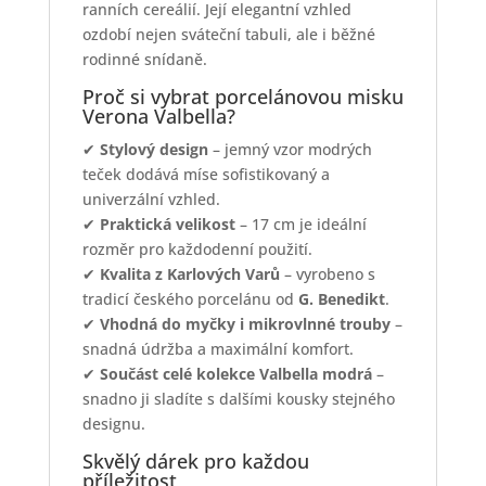
ranních cereálií. Její elegantní vzhled
ozdobí nejen sváteční tabuli, ale i běžné
rodinné snídaně.
Proč si vybrat porcelánovou misku
Verona Valbella?
✔
Stylový design
– jemný vzor modrých
teček dodává míse sofistikovaný a
univerzální vzhled.
✔
Praktická velikost
– 17 cm je ideální
rozměr pro každodenní použití.
✔
Kvalita z Karlových Varů
– vyrobeno s
tradicí českého porcelánu od
G. Benedikt
.
✔
Vhodná do myčky i mikrovlnné trouby
–
snadná údržba a maximální komfort.
✔
Součást celé kolekce Valbella modrá
–
snadno ji sladíte s dalšími kousky stejného
designu.
Skvělý dárek pro každou
příležitost