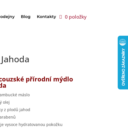
0 položky
rodejny
Blog
Kontakty
 Jahoda
couzské přírodní mýdlo
da
bambucké máslo
ý olej
ky z plodů jahod
parabenů
je vysoce hydratovanou pokožku