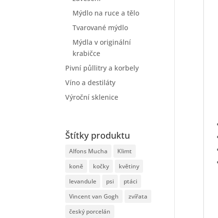
Mýdlo na ruce a tělo
Tvarované mýdlo
Mýdla v originální
krabičce
Pivní půllitry a korbely
Víno a destiláty
Výroční sklenice
Štítky produktu
Alfons Mucha
Klimt
koně
kočky
květiny
levandule
psi
ptáci
Vincent van Gogh
zvířata
český porcelán