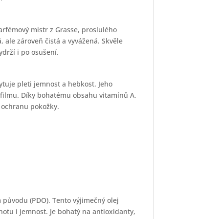
rfémový mistr z Grasse, proslulého
, ale zároveň čistá a vyvážená. Skvěle
drží i po osušení.
tuje pleti jemnost a hebkost. Jeho
 filmu. Díky bohatému obsahu vitamínů A,
u ochranu pokožky.
 původu (PDO). Tento výjimečný olej
otu i jemnost. Je bohatý na antioxidanty,