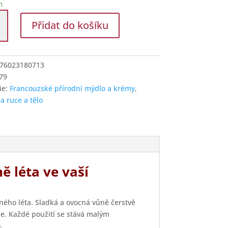
m
zské
Přidat do košíku
í
76023180713
í
79
ie:
Francouzské přírodní mýdlo a krémy
,
a ruce a tělo
ě léta ve vaší
ého léta. Sladká a ovocná vůně čerstvě
ie. Každé použití se stává malým
.