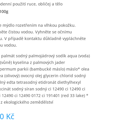
denní použití ruce, obličej a tělo
100g
 mýdlo rozetřením na vlhkou pokožku.
ěte čistou vodou. Vyhněte se očnímu
u. V případě kontaktu důkladně vypláchněte
tou vodou.
:
palmát sodný palmojádrový sodík aqua (voda)
(vůně) kyselina z palmových jader
permum parkii (bambucké máslo) máslo* olea
a (olivový) ovocný olej glycerin chlorid sodný
dný edta tetrasodný etidronát diethylhexyl
kcinát sodný síran sodný ci 12490 ci 12490 ci
i 12490 ci 12490 0172 ci 191401 (red 33 lake) *
 z ekologického zemědělství
00
Kč