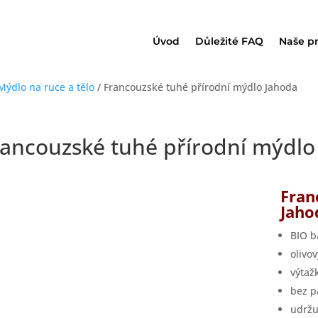
Úvod
Důležité FAQ
Naše p
Mýdlo na ruce a tělo
/ Francouzské tuhé přírodní mýdlo Jahoda
rancouzské tuhé přírodní mýdlo
Fran
Jaho
BIO 
olivov
výtaž
bez 
udržu