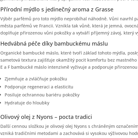
Přírodní mýdlo s jedinečný aroma z Grasse
Výběr parfémů pro toto mýdlo neprobíhal náhodně. Vůni navrhl pa
města parfémů ve Francii. Vznikla tak vůně, která je jemná, ovocná
doplňuje přirozenou vůni pokožky a vytváří příjemný závoj, který vy
Hedvábná péče díky bambuckému máslu
Organické bambucké máslo, které tvoří základ tohoto mýdla, posky
sametová textura zajišťuje okamžitý pocit komfortu bez mastného
E a F bambucké máslo intenzivně vyživuje a podporuje přirozeno
Zjemňuje a zvláčňuje pokožku
Podporuje regeneraci a elasticitu
Posiluje ochrannou bariéru pokožky
Hydratuje do hloubky
Olivový olej z Nyons – pocta tradici
Další cennou složkou je olivový olej Nyons s chráněným označením
vzniká tradičními metodami a zachovává si vysokou výživovou hodn