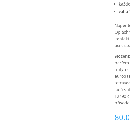
každo
váha 
Napěňte
Opláchn
kontakt
oči čis
Složení
parfém 
butyros
europae
tetraso
sulfosu
12490 c
přísada
80,