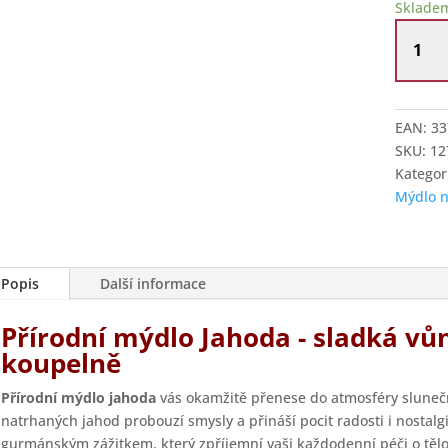
Sklade
Francou
tuhé
přírodn
mýdlo
Jahoda
EAN:
33
množstv
SKU:
12
Kategor
Mýdlo n
Popis
Další informace
Přírodní mýdlo Jahoda - sladká vůn
koupelně
Přírodní mýdlo jahoda
vás okamžitě přenese do atmosféry slunečn
natrhaných jahod probouzí smysly a přináší pocit radosti i nostalg
gurmánským zážitkem, který zpříjemní vaši každodenní péči o tělo