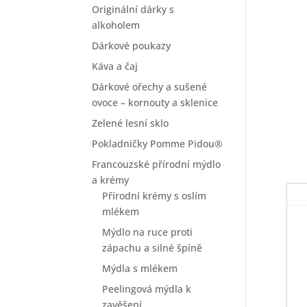
Originální dárky s
alkoholem
Dárkové poukazy
Káva a čaj
Dárkové ořechy a sušené
ovoce – kornouty a sklenice
Zelené lesní sklo
Pokladničky Pomme Pidou®
Francouzské přírodní mýdlo
a krémy
Přírodní krémy s oslím
mlékem
Mýdlo na ruce proti
zápachu a silné špíně
Mýdla s mlékem
Peelingová mýdla k
zavěšení