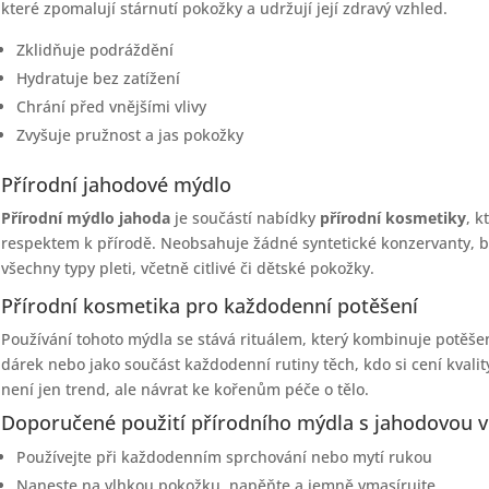
které zpomalují stárnutí pokožky a udržují její zdravý vzhled.
Zklidňuje podráždění
Hydratuje bez zatížení
Chrání před vnějšími vlivy
Zvyšuje pružnost a jas pokožky
Přírodní jahodové mýdlo
Přírodní mýdlo jahoda
je součástí nabídky
přírodní kosmetiky
, k
respektem k přírodě. Neobsahuje žádné syntetické konzervanty, ba
všechny typy pleti, včetně citlivé či dětské pokožky.
Přírodní kosmetika pro každodenní potěšení
Používání tohoto mýdla se stává rituálem, který kombinuje potěšení
dárek nebo jako součást každodenní rutiny těch, kdo si cení kvalit
není jen trend, ale návrat ke kořenům péče o tělo.
Doporučené použití přírodního mýdla s jahodovou v
Používejte při každodenním sprchování nebo mytí rukou
Naneste na vlhkou pokožku, napěňte a jemně vmasírujte