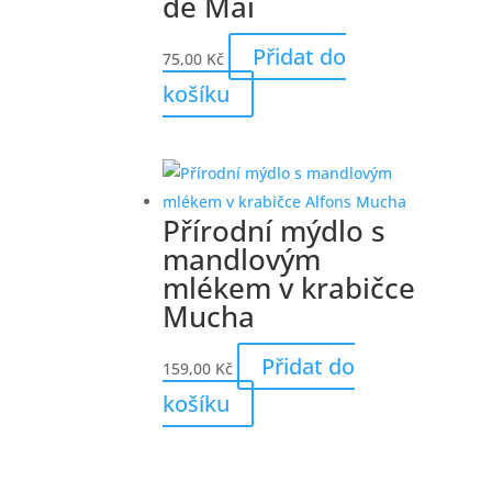
de Mai
Přidat do
75,00
Kč
košíku
Přírodní mýdlo s
mandlovým
mlékem v krabičce
Mucha
Přidat do
159,00
Kč
košíku