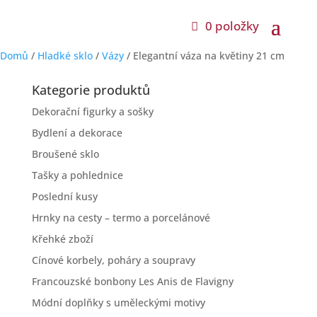
0 položky
Domů
/
Hladké sklo
/
Vázy
/ Elegantní váza na květiny 21 cm
Kategorie produktů
Dekorační figurky a sošky
Bydlení a dekorace
Broušené sklo
Tašky a pohlednice
Poslední kusy
Hrnky na cesty – termo a porcelánové
Křehké zboží
Cínové korbely, poháry a soupravy
Francouzské bonbony Les Anis de Flavigny
Módní doplňky s uměleckými motivy