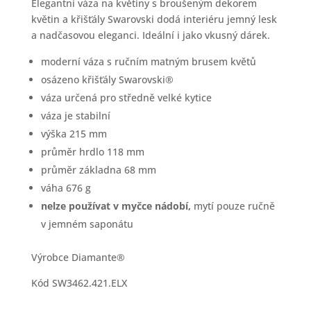
Elegantní váza na květiny s broušeným dekorem
květin a křišťály Swarovski dodá interiéru jemný lesk
a nadčasovou eleganci. Ideální i jako vkusný dárek.
moderní váza s ručním matným brusem květů
osázeno křišťály Swarovski®
váza určená pro středně velké kytice
váza je stabilní
výška 215 mm
průměr hrdlo 118 mm
průměr základna 68 mm
váha 676 g
nelze používat v myčce nádobí,
mytí pouze ručně
v jemném saponátu
Výrobce Diamante®
Kód SW3462.421.ELX