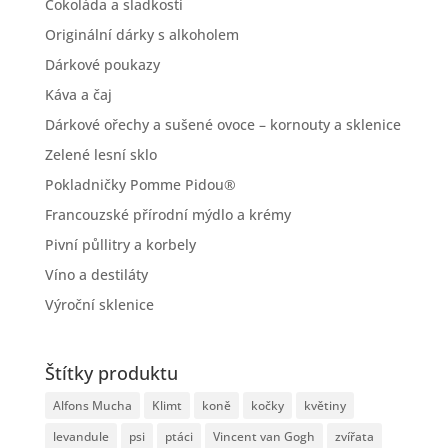
Čokoláda a sladkosti
Originální dárky s alkoholem
Dárkové poukazy
Káva a čaj
Dárkové ořechy a sušené ovoce – kornouty a sklenice
Zelené lesní sklo
Pokladničky Pomme Pidou®
Francouzské přírodní mýdlo a krémy
Pivní půllitry a korbely
Víno a destiláty
Výroční sklenice
Štítky produktu
Alfons Mucha
Klimt
koně
kočky
květiny
levandule
psi
ptáci
Vincent van Gogh
zvířata