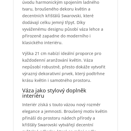
úvodu harmonickým spojením ladného
tvaru, broušeného dekoru květin a
decentních křišťálů Swarovski, které
dodávají celku jemný třpyt. Díky
vyváženému designu působí váza lehce a
přirozeně zapadne do moderního i
klasického interiéru.
Výška 21 cm nabízí ideální proporce pro
každodenní aranžování květin. Váza
nepůsobí robustně, přesto dokáže vytvořit
výrazný dekorativní prvek, který podtrhne
krásu květin i samotného prostoru.
Váza jako stylový doplněk
interiéru
Interiér získá s touto vázou nový rozměr
elegance a jemnosti. Broušený motiv květin
přináší do prostoru nádech přírody a
křišťály Swarovski vytvářejí decentní