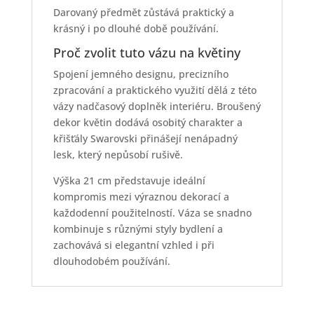
Darovaný předmět zůstává praktický a
krásný i po dlouhé době používání.
Proč zvolit tuto vázu na květiny
Spojení jemného designu, precizního
zpracování a praktického využití dělá z této
vázy nadčasový doplněk interiéru. Broušený
dekor květin dodává osobitý charakter a
křišťály Swarovski přinášejí nenápadný
lesk, který nepůsobí rušivě.
Výška 21 cm představuje ideální
kompromis mezi výraznou dekorací a
každodenní použitelností. Váza se snadno
kombinuje s různými styly bydlení a
zachovává si elegantní vzhled i při
dlouhodobém používání.