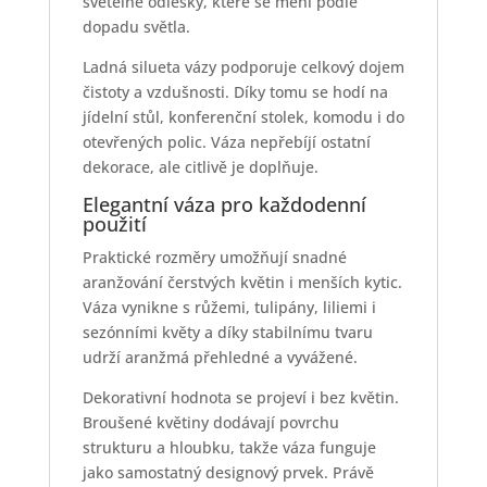
světelné odlesky, které se mění podle
dopadu světla.
Ladná silueta vázy podporuje celkový dojem
čistoty a vzdušnosti. Díky tomu se hodí na
jídelní stůl, konferenční stolek, komodu i do
otevřených polic. Váza nepřebíjí ostatní
dekorace, ale citlivě je doplňuje.
Elegantní váza pro každodenní
použití
Praktické rozměry umožňují snadné
aranžování čerstvých květin i menších kytic.
Váza vynikne s růžemi, tulipány, liliemi i
sezónními květy a díky stabilnímu tvaru
udrží aranžmá přehledné a vyvážené.
Dekorativní hodnota se projeví i bez květin.
Broušené květiny dodávají povrchu
strukturu a hloubku, takže váza funguje
jako samostatný designový prvek. Právě