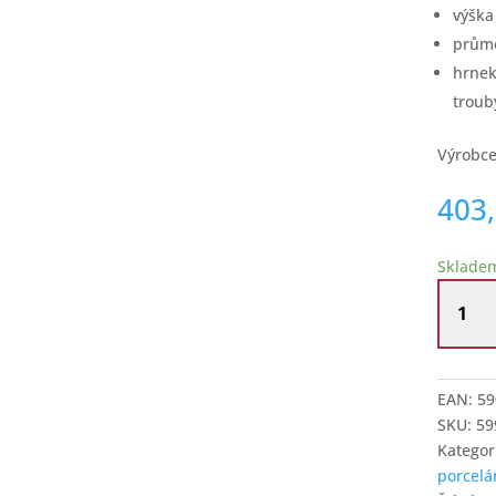
výšk
prům
hrnek
troub
Výrobce
403
Sklade
Hrnek
na
bylinky
430
ml
EAN:
59
Van
SKU:
59
Gogh
Kategor
Slunečn
porcelá
množstv