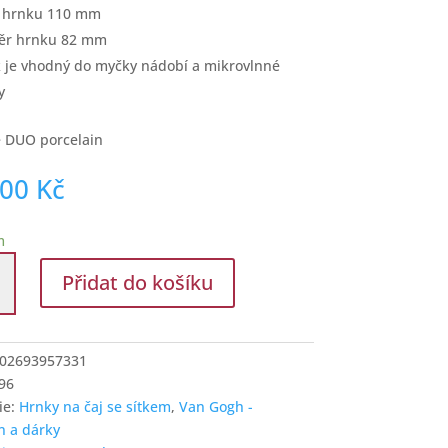
a hrnku 110 mm
ěr hrnku 82 mm
 je vhodný do myčky nádobí a mikrovlnné
y
 DUO porcelain
,00
Kč
m
Přidat do košíku
02693957331
96
ie:
Hrnky na čaj se sítkem
,
Van Gogh -
ice
n a dárky
í