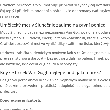
Praktické nerezové sítko umožňuje připravit si sypaný čaj bez dal
čaj teplý i při delším povídání s přáteli. Vše dohromady tvoří styl
ráno i večer.
Umělecký motiv Slunečnic zaujme na první pohled
Motiv Slunečnic patří mezi nejznámější Van Goghova díla a dodává
květy symbolizují radost, energii a teplo – vlastnosti, které si k
Grafické zpracování motivu vyniká díky kvalitnímu tisku, který zvý
Dárková krabička s identickým motivem ladí s celým designem a zaji
převázat stuhou a darovat – bez nutnosti dalšího balení. Hrnek po
ale každého, kdo ocení originalitu a osobitý styl.
Kdy se hrnek Van Gogh nejlépe hodí jako dárek?
Designový porcelánový hrnek s Van Goghovým motivem se skvěle up
uměleckému provedení, praktickým doplňkům a elegantnímu balení
příležitostí:
Doporučené příležitosti:
narozeniny a svátky