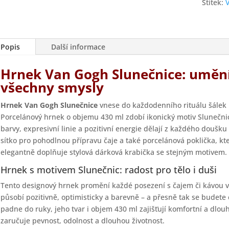
Štítek:
Popis
Další informace
Hrnek Van Gogh Slunečnice: umění,
všechny smysly
Hrnek Van Gogh Slunečnice
vnese do každodenního rituálu šálek hř
Porcelánový hrnek o objemu 430 ml zdobí ikonický motiv Slunečnic
barvy, expresivní linie a pozitivní energie dělají z každého doušku
sítko pro pohodlnou přípravu čaje a také porcelánová poklička, kte
elegantně doplňuje stylová dárková krabička se stejným motivem.
Hrnek s motivem Slunečnic: radost pro tělo i duši
Tento designový hrnek promění každé posezení s čajem či kávou v
působí pozitivně, optimisticky a barevně – a přesně tak se budete 
padne do ruky, jeho tvar i objem 430 ml zajišťují komfortní a dlouho
zaručuje pevnost, odolnost a dlouhou životnost.