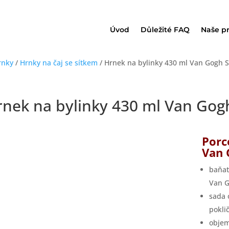
Úvod
Důležité FAQ
Naše p
rnky
/
Hrnky na čaj se sítkem
/ Hrnek na bylinky 430 ml Van Gogh 
rnek na bylinky 430 ml Van Gog
Porc
Van 
baňat
Van G
sada 
pokli
objem