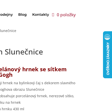
0 položky
rodejny
Blog
Kontakty
Slunečnice
h Slunečnice
elánový hrnek se sítkem
Gogh
ý hrnek na bylinkový čaj s dekorem slavného
oghova obrazu Slunečnice
obsahuje porcelánový hrnek, nerezové sítko,
čku na hrnek
 hrnku 430 ml