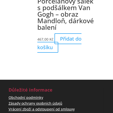
Porcelánový šálek
s podšálkem Van
Gogh – obraz
Mandloň, dárkové
balení
Přidat do
467,00
Kč
košíku
Důležité informace
Obchodní podmínky
Zásady ochrany osobních údajů
Vrácení zboží a odstoupení od smlouvy