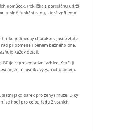
ších pomůcek. Poklička z porcelánu udrží
ovou a plně funkční sadu, která zpříjemní
 hrnku jedinečný charakter. Jasně žluté
aždý rád připomene i během běžného dne.
razňuje každý detail.
šťuje reprezentativní vzhled. Stačí ji
těší nejen milovníky výtvarného umění,
latní jako dárek pro ženy i muže. Díky
 se hodí pro celou řadu životních