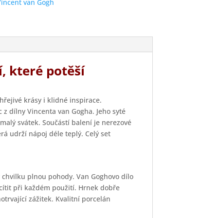
Vincent van Gogh
 které potěší
ejivé krásy i klidné inspirace.
 z dílny Vincenta van Gogha. Jeho syté
 malý svátek. Součástí balení je nerezové
rá udrží nápoj déle teplý. Celý set
 chvilku plnou pohody. Van Goghovo dílo
cítit při každém použití. Hrnek dobře
trvající zážitek. Kvalitní porcelán