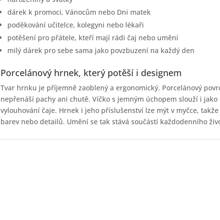
dárek k promoci, Vánocům nebo Dni matek
poděkování učitelce, kolegyni nebo lékaři
potěšení pro přátele, kteří mají rádi čaj nebo umění
milý dárek pro sebe sama jako povzbuzení na každý den
Porcelánový hrnek, který potěší i designem
Tvar hrnku je příjemně zaoblený a ergonomický. Porcelánový povr
nepřenáší pachy ani chutě. Víčko s jemným úchopem slouží i jako 
vylouhování čaje. Hrnek i jeho příslušenství lze mýt v myčce, takže
barev nebo detailů. Umění se tak stává součástí každodenního ži