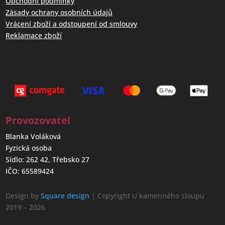
Obchodní podmínky
Zásady ochrany osobních údajů
Vrácení zboží a odstoupení od smlouvy
Reklamace zboží
Provozovatel
Blanka Voláková
Fyzická osoba
Sídlo: 262 42, Třebsko 27
IČO: 65589424
Design by
Square design
| Copyright U kamenného sloupu
2019 – 2026