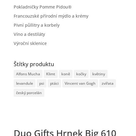
Pokladničky Pomme Pidou®
Francouzské přírodní mýdlo a krémy
Pivní půllitry a korbely
Víno a destiláty
Výroční sklenice
Štítky produktu
Alfons Mucha
Klimt
koně
kočky
květiny
levandule
psi
ptáci
Vincent van Gogh
zvířata
český porcelán
Duo Gifts Hrnek Big 610