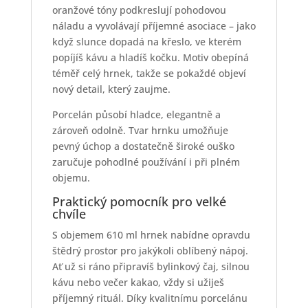
oranžové tóny podkreslují pohodovou
náladu a vyvolávají příjemné asociace – jako
když slunce dopadá na křeslo, ve kterém
popíjíš kávu a hladíš kočku. Motiv obepíná
téměř celý hrnek, takže se pokaždé objeví
nový detail, který zaujme.
Porcelán působí hladce, elegantně a
zároveň odolně. Tvar hrnku umožňuje
pevný úchop a dostatečně široké ouško
zaručuje pohodlné používání i při plném
objemu.
Praktický pomocník pro velké
chvíle
S objemem 610 ml hrnek nabídne opravdu
štědrý prostor pro jakýkoli oblíbený nápoj.
Ať už si ráno připravíš bylinkový čaj, silnou
kávu nebo večer kakao, vždy si užiješ
příjemný rituál. Díky kvalitnímu porcelánu