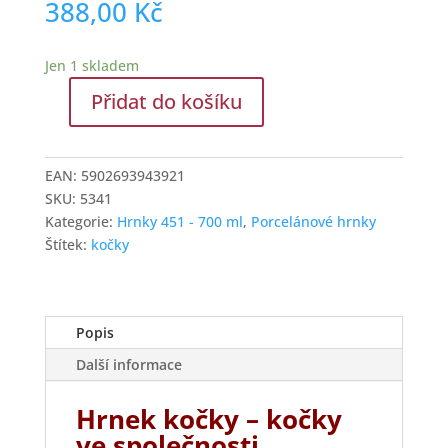
388,00
Kč
Jen 1 skladem
Přidat do košíku
Duo
Gifts
Hrnek
EAN:
5902693943921
Big
SKU:
5341
610
Kategorie:
Hrnky 451 - 700 ml
,
Porcelánové hrnky
ml
Štítek:
kočky
-
Cindy
a
její
Popis
kočky
Další informace
množství
Hrnek kočky – kočky
ve společnosti