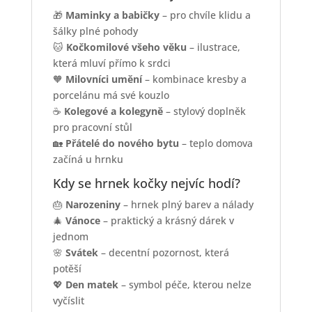
🎁
Maminky a babičky
– pro chvíle klidu a
šálky plné pohody
🐱
Kočkomilové všeho věku
– ilustrace,
která mluví přímo k srdci
🧡
Milovníci umění
– kombinace kresby a
porcelánu má své kouzlo
☕
Kolegové a kolegyně
– stylový doplněk
pro pracovní stůl
🏡
Přátelé do nového bytu
– teplo domova
začíná u hrnku
Kdy se hrnek kočky nejvíc hodí?
🎂
Narozeniny
– hrnek plný barev a nálady
🎄
Vánoce
– praktický a krásný dárek v
jednom
🌸
Svátek
– decentní pozornost, která
potěší
💖
Den matek
– symbol péče, kterou nelze
vyčíslit