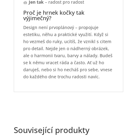
🧺
Jen tak
– radost pro radost
Proč je hrnek kočky tak
výjimečný?
Design není prvoplánový – propojuje
estetiku, něhu a praktické využití. Když si
ho vezmeš do ruky, ucítíš, že vznikl s citem
pro detail. Nejde jen o nádherný obrázek,
ale o harmonii tvaru, barvy a nálady. Budeš
se k němu vracet ráda a často. Ať už ho
daruješ, nebo si ho necháš pro sebe, vnese
do každého dne trochu radosti navíc.
Související produkty