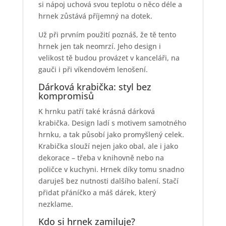
si nápoj uchová svou teplotu o něco déle a
hrnek zůstává příjemný na dotek.
Už při prvním použití poznáš, že tě tento
hrnek jen tak neomrzí. Jeho design i
velikost tě budou provázet v kanceláři, na
gauči i při víkendovém lenošení.
Dárková krabička: styl bez
kompromisů
K hrnku patří také krásná dárková
krabička. Design ladí s motivem samotného
hrnku, a tak působí jako promyšlený celek.
Krabička slouží nejen jako obal, ale i jako
dekorace – třeba v knihovně nebo na
poličce v kuchyni. Hrnek díky tomu snadno
daruješ bez nutnosti dalšího balení. Stačí
přidat přáníčko a máš dárek, který
nezklame.
Kdo si hrnek zamiluje?