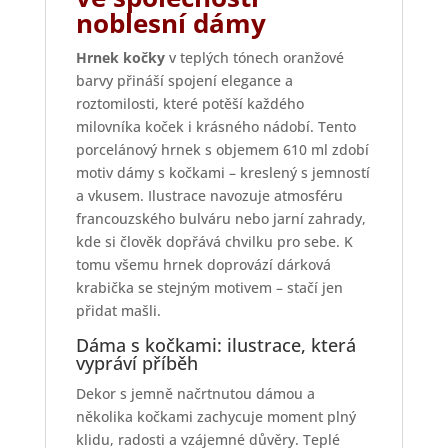
noblesní dámy
Hrnek kočky
v teplých tónech oranžové
barvy přináší spojení elegance a
roztomilosti, které potěší každého
milovníka koček i krásného nádobí. Tento
porcelánový hrnek s objemem 610 ml zdobí
motiv dámy s kočkami – kreslený s jemností
a vkusem. Ilustrace navozuje atmosféru
francouzského bulváru nebo jarní zahrady,
kde si člověk dopřává chvilku pro sebe. K
tomu všemu hrnek doprovází dárková
krabička se stejným motivem – stačí jen
přidat mašli.
Dáma s kočkami: ilustrace, která
vypráví příběh
Dekor s jemně načrtnutou dámou a
několika kočkami zachycuje moment plný
klidu, radosti a vzájemné důvěry. Teplé