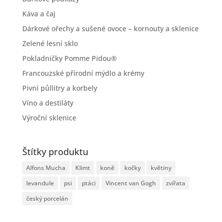
Káva a čaj
Dárkové ořechy a sušené ovoce – kornouty a sklenice
Zelené lesní sklo
Pokladničky Pomme Pidou®
Francouzské přírodní mýdlo a krémy
Pivní půllitry a korbely
Víno a destiláty
Výroční sklenice
Štítky produktu
Alfons Mucha
Klimt
koně
kočky
květiny
levandule
psi
ptáci
Vincent van Gogh
zvířata
český porcelán