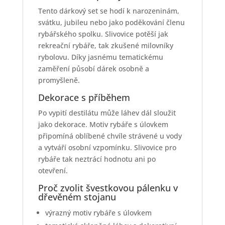
Tento dárkový set se hodí k narozeninám,
svátku, jubileu nebo jako poděkování členu
rybářského spolku. Slivovice potěší jak
rekreační rybáře, tak zkušené milovníky
rybolovu. Díky jasnému tematickému
zaměření působí dárek osobně a
promyšleně.
Dekorace s příběhem
Po vypití destilátu může láhev dál sloužit
jako dekorace. Motiv rybáře s úlovkem
připomíná oblíbené chvíle strávené u vody
a vytváří osobní vzpomínku. Slivovice pro
rybáře tak neztrácí hodnotu ani po
otevření.
Proč zvolit švestkovou pálenku v
dřevěném stojanu
výrazný motiv rybáře s úlovkem