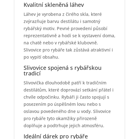
Kvalitní skleněná láhev
Láhev je vyrobena z čirého skla, které
zvýrazňuje barvu destilátu i samotný
rybářský motiv. Pevné provedení působí
reprezentativně a hodí se k vystavení doma,
na chatě nebo v rybářské klubovně.
Slivovice pro rybáře tak zůstává atraktivní i
po vypití obsahu.
Slivovice spojená s rybářskou
tradicí
Slivovička dlouhodobě patří k tradičním
destilátům, které doprovází setkání přátel i
chvíle odpočinku. Rybáři ji často spojují s
posezením po úspěšném lovu nebo s
oslavou povedeného dne u vody. Slivovice
pro rybáře tyto okamžiky přirozeně
doplňuje a podtrhuje jejich atmosféru.
Ideální dárek pro rybáře