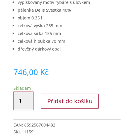
vypískovaný motiv rybáře s úlovkem
pálenka Delis Švestka 40%
objem 0,35 l
celková výška 235 mm
celková šířka 155 mm
celková hloubka 70 mm
dřevěný dárkový obal
746,00
Kč
Skladem
Dárková
Přidat do košíku
slivovice
s
dekorem
rybáře
EAN:
8592567004482
množství
SKU:
1159