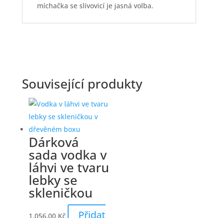
míchačka se slivovicí je jasná volba.
Související produkty
Dárková
sada vodka v
láhvi ve tvaru
lebky se
skleničkou
Přidat
1.056,00
Kč