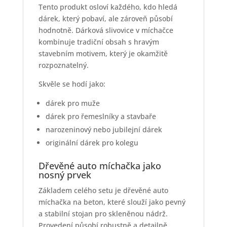
Tento produkt osloví každého, kdo hledá
dárek, který pobaví, ale zároveň působí
hodnotně. Dárková slivovice v míchačce
kombinuje tradiční obsah s hravým
stavebním motivem, který je okamžitě
rozpoznatelný.
Skvěle se hodí jako:
dárek pro muže
dárek pro řemeslníky a stavbaře
narozeninový nebo jubilejní dárek
originální dárek pro kolegu
Dřevěné auto míchačka jako
nosný prvek
Základem celého setu je dřevěné auto
míchačka na beton, které slouží jako pevný
a stabilní stojan pro skleněnou nádrž.
Provedení působí robustně a detailně,