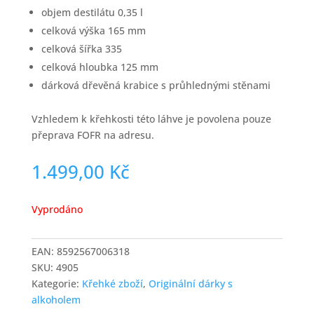
objem destilátu 0,35 l
celková výška 165 mm
celková šířka 335
celková hloubka 125 mm
dárková dřevěná krabice s průhlednými stěnami
Vzhledem k křehkosti této láhve je povolena pouze
přeprava FOFR na adresu.
1.499,00
Kč
Vyprodáno
EAN:
8592567006318
SKU:
4905
Kategorie:
Křehké zboží
,
Originální dárky s
alkoholem