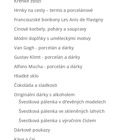
Křehké zboží
Hrnky na cesty – termo a porcelánové
Francouzské bonbony Les Anis de Flavigny
Cínové korbely, poháry a soupravy
Módní doplňky s uměleckými motivy
Van Gogh - porcelán a dárky
Gustav Klimt - porcelán a dárky
Alfons Mucha - porcelán a dárky
Hladké sklo
Čokoláda a sladkosti
Originální dárky s alkoholem
Švestková pálenka v dřevěných modelech
Švestková pálenka ve skleněných lahvích
Švestková pálenka s výročním číslem
Dárkové poukazy
Káva a čaj