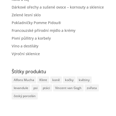
Dárkové ořechy a sušené ovoce – kornouty a sklenice
Zelené lesní sklo
Pokladničky Pomme Pidou®
Francouzské přírodní mýdlo a krémy
Pivní půllitry a korbely
Víno a destiláty
Výroční sklenice
Štítky produktu
Alfons Mucha
Klimt
koně
kočky
květiny
levandule
psi
ptáci
Vincent van Gogh
zvířata
český porcelán