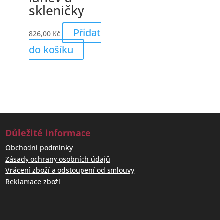
skleničky
Přidat
826,00
Kč
do košíku
Důležité informace
Obchodní podmínky
Zásady ochrany osobních údajů
Vrácení zboží a odstoupení od smlouvy
Reklamace zboží