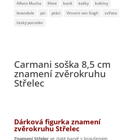
Alfons Mucha
Klimt
koně
kočky
květiny
levandule
psi
ptáci
Vincent van Gogh
zvířata
český porcelán
Carmani soška 8,5 cm
znamení zvěrokruhu
Střelec
Dárková figurka znamení
zvěrokruhu Střelec
Znamení Střelec
ve zlaté barvě s broušeným