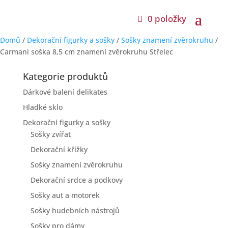
0 položky
Domů
/
Dekorační figurky a sošky
/
Sošky znamení zvěrokruhu
/
Carmani soška 8,5 cm znamení zvěrokruhu Střelec
Kategorie produktů
Dárkové balení delikates
Hladké sklo
Dekorační figurky a sošky
Sošky zvířat
Dekorační křížky
Sošky znamení zvěrokruhu
Dekorační srdce a podkovy
Sošky aut a motorek
Sošky hudebních nástrojů
Sošky pro dámy