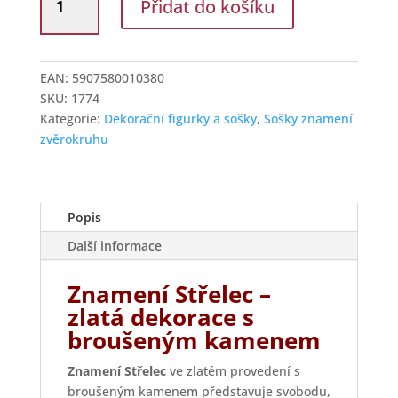
Přidat do košíku
soška
8,5
cm
znamení
EAN:
5907580010380
zvěrokruhu
SKU:
1774
Střelec
Kategorie:
Dekorační figurky a sošky
,
Sošky znamení
množství
zvěrokruhu
Popis
Další informace
Znamení Střelec –
zlatá dekorace s
broušeným kamenem
Znamení Střelec
ve zlatém provedení s
broušeným kamenem představuje svobodu,