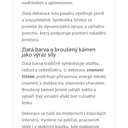
nadhledem a optimismem.
Zlatá dekorace tuto povahu vystihuje jasně
a srozumitelně. Symbolika Střelce se
promítá do dynamického výrazu a zářivého
povrchu, který podporuje pozitivní naladění
prostoru.
Zlatá barva a broušený kámen
jako výraz síly
Zlatá barva tradičně symbolizuje vitalitu,
radost a sebedůvěru. U dekorace
znamení
Střelec
podtrhuje přirozenou energii tohoto
znamení a dodává mu slavnostní charakter.
Broušený kámen jemně odráží světlo a
vytváří živý vizuální efekt bez rušivého
lesku.
Dekorace se hodí do moderních i klasických
interiérů. Vynikne na poličce, pracovním
stole i v osobním koutku, kde podporuje