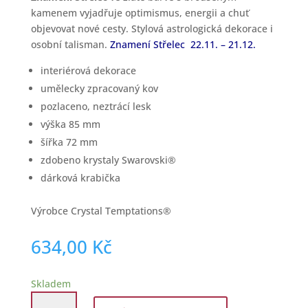
kamenem vyjadřuje optimismus, energii a chuť
objevovat nové cesty. Stylová astrologická dekorace i
osobní talisman.
Znamení Střelec 22.11. – 21.12.
interiérová dekorace
umělecky zpracovaný kov
pozlaceno, neztrácí lesk
výška 85 mm
šířka 72 mm
zdobeno krystaly Swarovski®
dárková krabička
Výrobce Crystal Temptations®
634,00
Kč
Skladem
Carmani