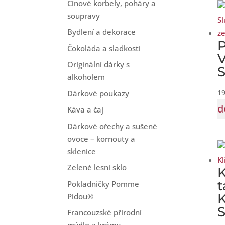
Cínové korbely, poháry a
soupravy
Bydlení a dekorace
Čokoláda a sladkosti
Originální dárky s
S
alkoholem
1
Dárkové poukazy
d
Káva a čaj
Dárkové ořechy a sušené
ovoce – kornouty a
sklenice
Zelené lesní sklo
t
Pokladničky Pomme
K
Pidou®
S
Francouzské přírodní