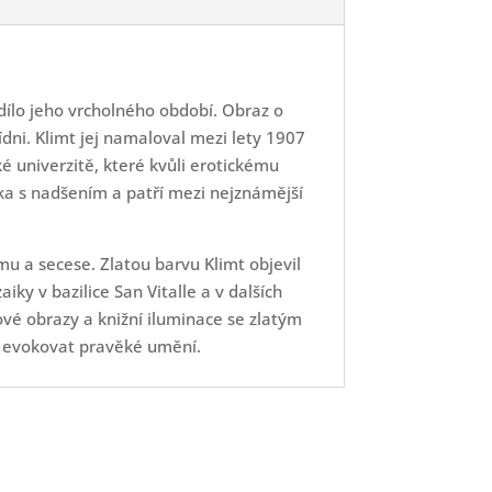
dílo jeho vrcholného období. Obraz o
dni. Klimt jej namaloval mezi lety 1907
é univerzitě, které kvůli erotickému
tika s nadšením a patří mezi nejznámější
mu a secese. Zlatou barvu Klimt objevil
ky v bazilice San Vitalle a v dalších
ové obrazy a knižní iluminace se zlatým
d evokovat pravěké umění.