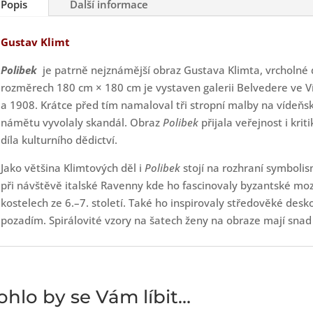
Popis
Další informace
Gustav Klimt
Polibek
je patrně nejznámější obraz Gustava Klimta, vrcholné 
rozměrech 180 cm × 180 cm je vystaven galerii Belvedere ve Ví
a 1908. Krátce před tím namaloval tři stropní malby na vídeňsk
námětu vyvolaly skandál. Obraz
Polibek
přijala veřejnost i kri
díla kulturního dědictví.
Jako většina Klimtových děl i
Polibek
stojí na rozhraní symbolis
při návštěvě italské Ravenny kde ho fascinovaly byzantské mozai
kostelech ze 6.–7. století. Také ho inspirovaly středověké desk
pozadím. Spirálovité vzory na šatech ženy na obraze mají sna
hlo by se Vám líbit…