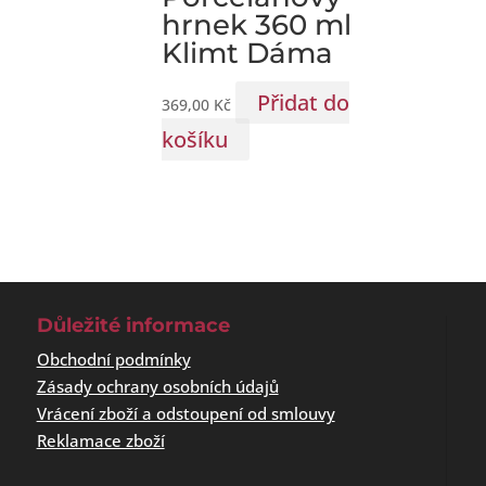
hrnek 360 ml
Klimt Dáma
Přidat do
369,00
Kč
košíku
Důležité informace
Obchodní podmínky
Zásady ochrany osobních údajů
Vrácení zboží a odstoupení od smlouvy
Reklamace zboží