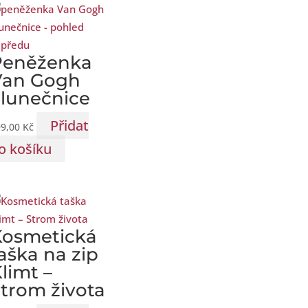
Peněženka
Van Gogh
lunečnice
Přidat
99,00
Kč
o košíku
Kosmetická
aška na zip
limt –
trom života