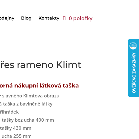
0 položky
odejny
Blog
Kontakty
řes rameno Klimt
orná nákupní látková taška
v slavného Klimtova obrazu
 taška z bavlněné látky
přihrádek
a tašky bez ucha 400 mm
a tašky 430 mm
a ucha 255 mm