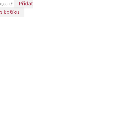
Přidat
20,00
Kč
o košíku