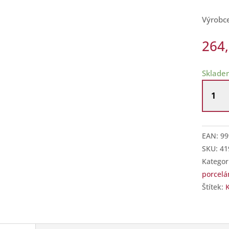
Výrobc
264
Sklade
Carman
nákupn
taška
43
EAN:
99
cm
SKU:
41
přes
Kategor
ramen
porcelá
Klimt
Štítek:
množst