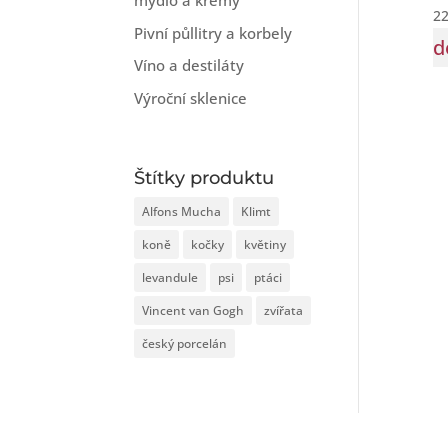
mýdlo a krémy
2
Pivní půllitry a korbely
d
Víno a destiláty
Výroční sklenice
Štítky produktu
Alfons Mucha
Klimt
koně
kočky
květiny
levandule
psi
ptáci
Vincent van Gogh
zvířata
český porcelán