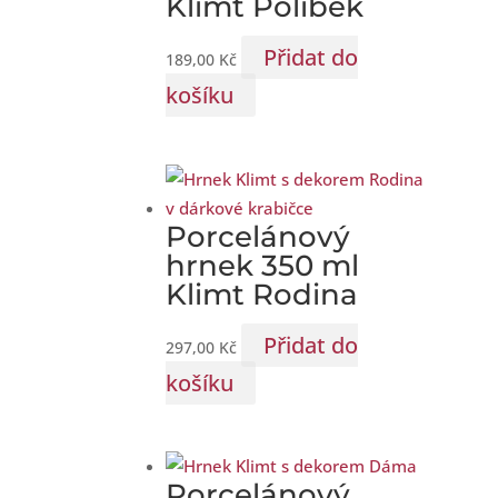
Klimt Polibek
Přidat do
189,00
Kč
košíku
Porcelánový
hrnek 350 ml
Klimt Rodina
Přidat do
297,00
Kč
košíku
Porcelánový