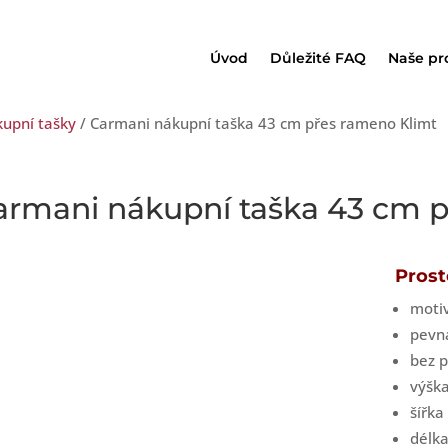
Úvod
Důležité FAQ
Naše pr
upní tašky
/ Carmani nákupní taška 43 cm přes rameno Klimt
armani nákupní taška 43 cm p
Prost
moti
pevná
bez 
výšk
šířk
délk