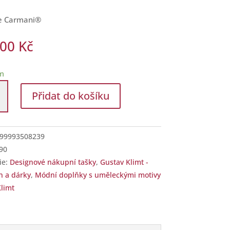
e Carmani®
,00
Kč
m
i
Přidat do košíku
í
99993508239
90
ie:
Designové nákupní tašky
,
Gustav Klimt -
o
n a dárky
,
Módní doplňky s uměleckými motivy
Klimt
ví