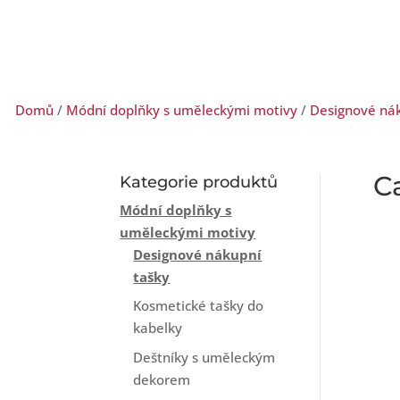
Domů
/
Módní doplňky s uměleckými motivy
/
Designové nák
C
Kategorie produktů
Módní doplňky s
uměleckými motivy
Designové nákupní
tašky
Kosmetické tašky do
kabelky
Deštníky s uměleckým
dekorem