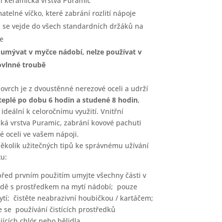
ní keramická vrstva Puramic
atelné víčko, které zabrání rozlití nápoje
 se vejde do všech standardních držáků na
e
 umývat v myčce nádobí, nelze používat v
vlnné troubě
povrch je z dvoustěnné nerezové oceli a udrží
teplé po dobu 6 hodin a studené 8 hodin
,
 ideální k celoročnímu využití. Vnitřní
ká vrstva Puramic, zabrání kovové pachuti
é oceli ve vašem nápoji.
několik užitečných tipů ke správnému užívání
u:
řed prvním použitím umyjte všechny části v
odě s prostředkem na mytí nádobí; pouze
ytí; čistěte neabrazivní houbičkou / kartáčem;
 se používání čistících prostředků
ících chlór nebo bělidla