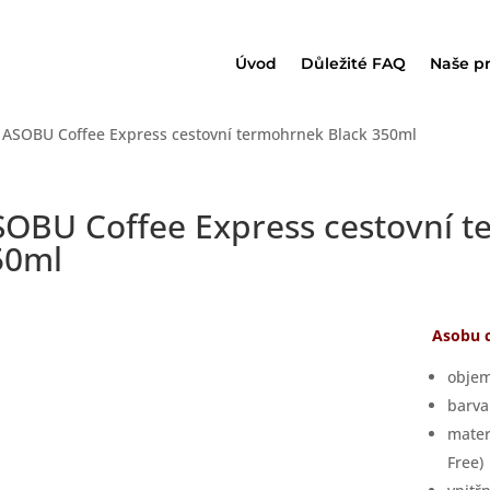
Úvod
Důležité FAQ
Naše p
 ASOBU Coffee Express cestovní termohrnek Black 350ml
SOBU Coffee Express cestovní t
50ml
Asobu 
objem
barva
mater
Free)