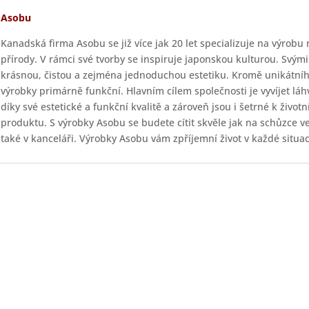
Asobu
Kanadská firma Asobu se již více jak 20 let specializuje na výrobu
přírody. V rámci své tvorby se inspiruje japonskou kulturou. Svý
krásnou, čistou a zejména jednoduchou estetiku. Kromě unikátníh
výrobky primárně funkční. Hlavním cílem společnosti je vyvíjet láh
díky své estetické a funkční kvalitě a zároveň jsou i šetrné k život
produktu. S výrobky Asobu se budete cítit skvěle jak na schůzce ve 
také v kanceláři. Výrobky Asobu vám zpříjemní život v každé situac