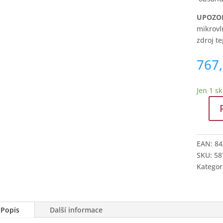
UPOZO
mikrovl
zdroj te
767
Jen 1 s
ASOBU
Coffee
Express
EAN:
84
cestovn
SKU:
58
termoh
Kategor
Black
350ml
množstv
Popis
Další informace