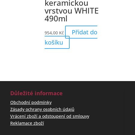
keramickou
vrstvou WHITE
490ml
Přidat do
954,00
Kč
košíku
Důležité informace
Obchodní podmínky
Zásady ochrany osobních údajů
Vrácení zboží a odstoupení od smlouvy
Reklamace zboží