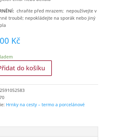
RNĚNÍ:
chraňte před mrazem; nepoužívejte v
nné troubě; nepokládejte na sporák nebo jiný
pla
,00
Kč
kladem
Přidat do košíku
2591052583
í
70
rnek
ie:
Hrnky na cesty – termo a porcelánové
í