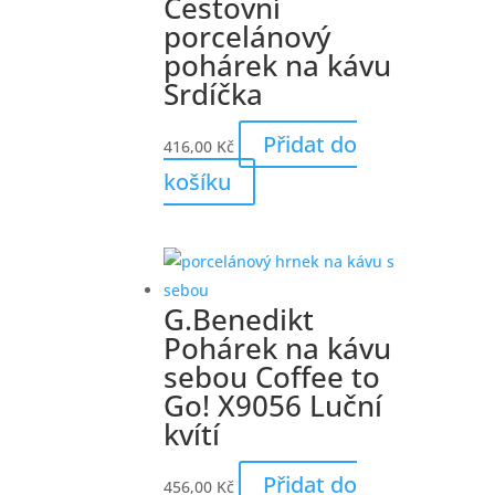
Cestovní
porcelánový
pohárek na kávu
Srdíčka
Přidat do
416,00
Kč
košíku
G.Benedikt
Pohárek na kávu
sebou Coffee to
Go! X9056 Luční
kvítí
Přidat do
456,00
Kč