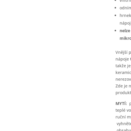
vnitř
odním
hrnek
nápoj
nelze
mikro
Vnější 
nápoje
takže je
keramic
nerezov
Zde je 
produkt
MYTÍ:
p
teplé v
ruční m
vyhněte
obsahuj