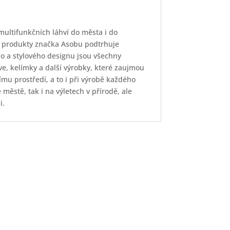
 multifunkčních láhví do města i do
mi produkty značka Asobu podtrhuje
o a stylového designu jsou všechny
ve, kelímky a další výrobky, které zaujmou
nímu prostředí, a to i při výrobě každého
městě, tak i na výletech v přírodě, ale
i.