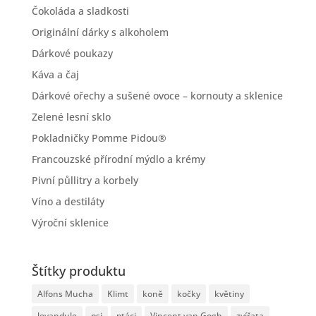
Čokoláda a sladkosti
Originální dárky s alkoholem
Dárkové poukazy
Káva a čaj
Dárkové ořechy a sušené ovoce – kornouty a sklenice
Zelené lesní sklo
Pokladničky Pomme Pidou®
Francouzské přírodní mýdlo a krémy
Pivní půllitry a korbely
Víno a destiláty
Výroční sklenice
Štítky produktu
Alfons Mucha
Klimt
koně
kočky
květiny
levandule
psi
ptáci
Vincent van Gogh
zvířata