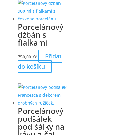
Porcelánový
džbán s
fialkami
Přidat
750,00
Kč
do košíku
Porcelánový
podšálek
pod šálky na
kávu a čaj