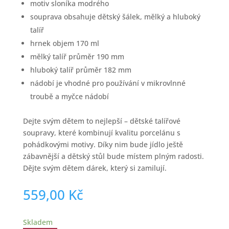
motiv sloníka modrého
souprava obsahuje dětský šálek, mělký a hluboký
talíř
hrnek objem 170 ml
mělký talíř průměr 190 mm
hluboký talíř průměr 182 mm
nádobí je vhodné pro používání v mikrovlnné
troubě a myčce nádobí
Dejte svým dětem to nejlepší – dětské talířové
soupravy, které kombinují kvalitu porcelánu s
pohádkovými motivy. Díky nim bude jídlo ještě
zábavnější a dětský stůl bude místem plným radosti.
Dějte svým dětem dárek, který si zamilují.
559,00
Kč
Skladem