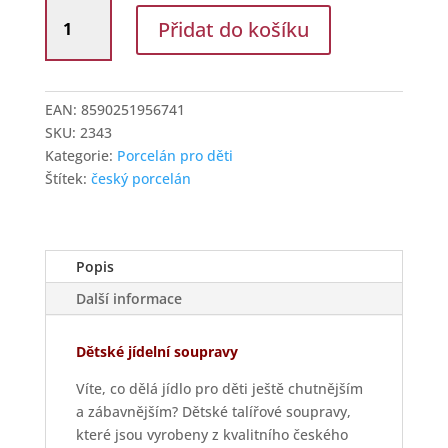
Porcelán
Přidat do košíku
Dubí
Dětská
souprava
3-
EAN:
8590251956741
dílná
SKU:
2343
sloník
Kategorie:
Porcelán pro děti
modrý
Štítek:
český porcelán
množství
Popis
Další informace
Dětské jídelní soupravy
Víte, co dělá jídlo pro děti ještě chutnějším
a zábavnějším? Dětské talířové soupravy,
které jsou vyrobeny z kvalitního českého