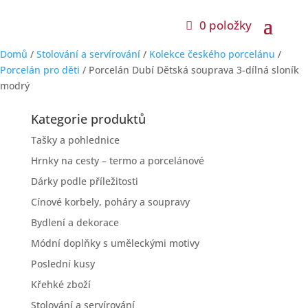
0 položky
Domů
/
Stolování a servírování
/
Kolekce českého porcelánu
/
Porcelán pro děti
/ Porcelán Dubí Dětská souprava 3-dílná sloník
modrý
Kategorie produktů
Tašky a pohlednice
Hrnky na cesty – termo a porcelánové
Dárky podle příležitosti
Cínové korbely, poháry a soupravy
Bydlení a dekorace
Módní doplňky s uměleckými motivy
Poslední kusy
Křehké zboží
Stolování a servírování