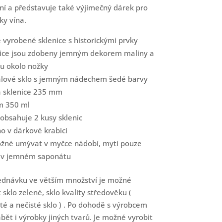
ní a představuje také výjimečný dárek pro
ky vína.
 vyrobené sklenice s historickými prvky
nice jsou zdobeny jemným dekorem maliny a
u okolo nožky
ťálové sklo s jemným nádechem šedé barvy
a sklenice 235 mm
m 350 ml
obsahuje 2 kusy sklenic
o v dárkové krabici
ožné umývat v myčce nádobí, mytí pouze
í v jemném saponátu
ednávku ve větším množství je možné
 sklo zelené, sklo kvality středověku (
té a nečisté sklo ) . Po dohodě s výrobcem
ábět i výrobky jiných tvarů. Je možné vyrobit