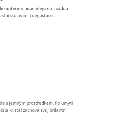
m dekantérem nebo elegantní sadou
stní stolování i degustace.
vodě s jemným prostředkem. Po umytí
 si křišťál zachová svůj brilantní