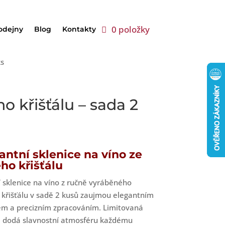
0 položky
odejny
Blog
Kontakty
ks
o křišťálu – sada 2
antní sklenice na víno ze
ho křišťálu
 sklenice na víno z ručně vyráběného
křišťálu v sadě 2 kusů zaujmou elegantním
em a precizním zpracováním. Limitovaná
e dodá slavnostní atmosféru každému