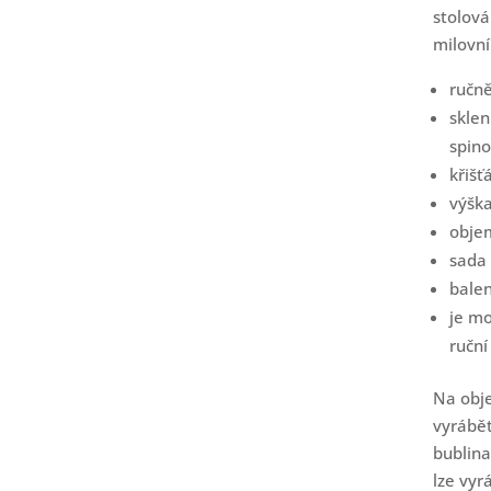
stolová
milovní
ručně
skle
spino
křiš
výšk
obje
sada 
balen
je m
ručn
Na obj
vyrábět
bublina
lze vyr