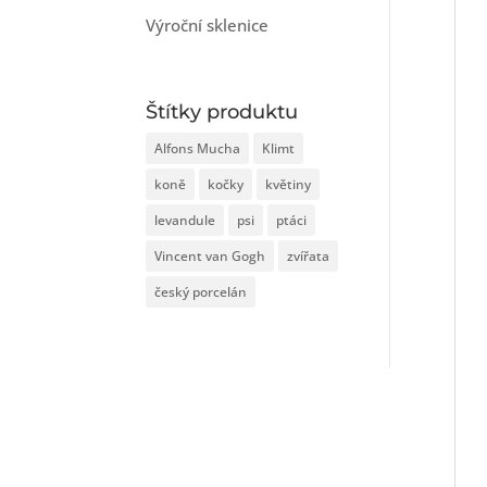
Výroční sklenice
Štítky produktu
Alfons Mucha
Klimt
koně
kočky
květiny
levandule
psi
ptáci
Vincent van Gogh
zvířata
český porcelán