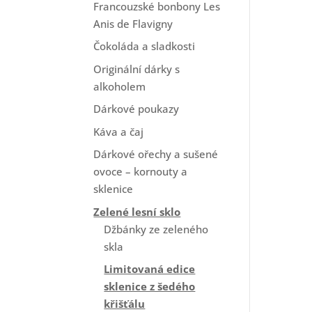
Francouzské bonbony Les
Anis de Flavigny
Čokoláda a sladkosti
Originální dárky s
alkoholem
Dárkové poukazy
Káva a čaj
Dárkové ořechy a sušené
ovoce – kornouty a
sklenice
Zelené lesní sklo
Džbánky ze zeleného
skla
Limitovaná edice
sklenice z šedého
křišťálu