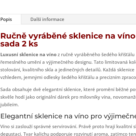
sada
2
ks
Popis
Další informace
množst
Ručně vyráběné sklenice na víno 
sada 2 ks
Luxusní sklenice na víno
z ručně vyráběného šedého křišťálu 
řemeslného umění a výjimečného designu. Tato limitovaná kol
stolování, kvalitního skla a jedinečných detailů. Každá sklen
vzhledem, jemnými odlesky šedého křišťálu a precizním zprac
Sada obsahuje dvě elegantní sklenice, které promění běžné pos
skvěle hodí jako originální dárek pro milovníky vína, novoma
jubileím.
Elegantní sklenice na víno pro výjimečné
Víno si zaslouží správné servírování. Právě proto hrají kvalitní s
degustaci. Tvar kalichu podporuje rozvinutí aroma, zatímco ten