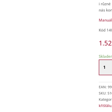
i různé
nás ko
Manuál
Kód 14
1.5
Sklade
Luxusn
sklenic
na
víno
EAN:
99
z
SKU:
51
šedého
Kategor
křišťálu
křišťálu
–