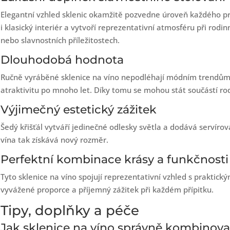
Elegantní vzhled sklenic okamžitě pozvedne úroveň každého pr
i klasický interiér a vytvoří reprezentativní atmosféru při rod
nebo slavnostních příležitostech.
Dlouhodobá hodnota
Ručně vyráběné sklenice na víno nepodléhají módním trendům.
atraktivitu po mnoho let. Díky tomu se mohou stát součástí rodi
Výjimečný estetický zážitek
Šedý křišťál vytváří jedinečné odlesky světla a dodává servírov
vína tak získává nový rozměr.
Perfektní kombinace krásy a funkčnosti
Tyto sklenice na víno spojují reprezentativní vzhled s praktický
vyvážené proporce a příjemný zážitek při každém přípitku.
Tipy, doplňky a péče
Jak sklenice na víno správně kombinova