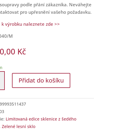
 soupravy podle přání zákazníka. Neváhejte
ntaktovat pro upřesnění vašeho požadavku.
 k výrobku naleznete zde >>
040/M
20,00
Kč
m
í
Přidat do košíku
e
99993511437
03
ie:
Limitovaná edice sklenice z šedého
,
Zelené lesní sklo