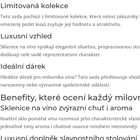
Limitovaná kolekce
Tato sada pochází z limitované kolekce, která osloví zákazníky
omezený počet kusů zvyšuje její hodnotu a atraktivitu.
Luxusní vzhled
Sklenice na víno vynikají elegantní siluetou, propracovanou st
dodávají celé sadě reprezentativní charakter.
Ideální dárek
Hledáte dárek pro milovníka vína? Tato sada představuje vhodn
narozeniny nebo významné společenské události.
Benefity, které ocení každý milov
Sklenice na víno zvýrazní chuť i aroma
Kvalitní sklo pomáhá vínu rozvinout jeho charakteristické vlast
jednotlivé tóny aroma i chuťové nuance mnohem intenzivněji.
Luxusní doplněk slavnostního stolování