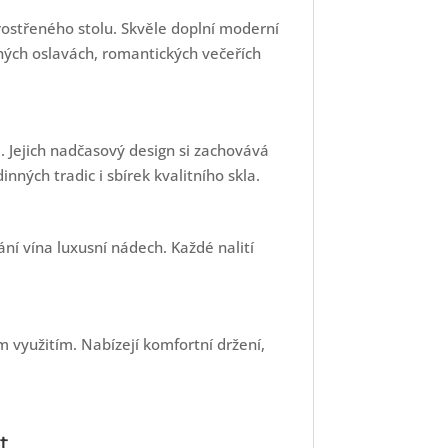
ostřeného stolu. Skvěle doplní moderní
inných oslavách, romantických večeřích
 Jejich nadčasový design si zachovává
nných tradic i sbírek kvalitního skla.
ání vína luxusní nádech. Každé nalití
m využitím. Nabízejí komfortní držení,
t