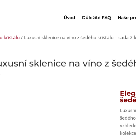
Úvod
Důležité FAQ
Naše pr
o křišťálu
/ Luxusní sklenice na víno z šedého křišťálu – sada 2 
xusní sklenice na víno z šedéh
s
Eleg
šedé
Luxusní
šedého 
vzhled
kolekc