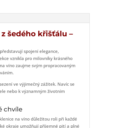
ví
z šedého křišťálu –
představují spojení elegance,
ekce vznikla pro milovníky krásného
ice na víno zaujme svým propracovaným
ováním.
ezení ve výjimečný zážitek. Navíc se
nžele nebo k významným životním
 chvíle
klenice na víno důležitou roli při každé
ké okraje umožňují příjemné pití a plné