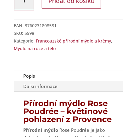
Přidat do košíku
tuhé
mýdlo
100
g
EAN:
3760231808581
růže
SKU:
5598
pudrová
Kategorie:
Francouzské přírodní mýdlo a krémy
,
množství
Mýdlo na ruce a tělo
Popis
Další informace
Přírodní mýdlo Rose
Poudrée – květinové
pohlazení z Provence
Přírodní mýdlo
Rose Poudrée je jako