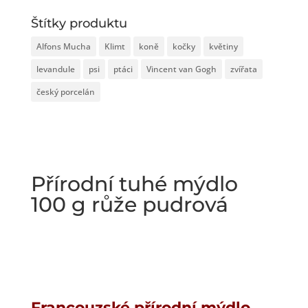
Štítky produktu
Alfons Mucha
Klimt
koně
kočky
květiny
levandule
psi
ptáci
Vincent van Gogh
zvířata
český porcelán
Přírodní tuhé mýdlo
100 g růže pudrová
Francouzské přírodní mýdlo