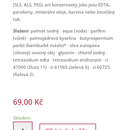
(SLS, ALS, PEG) ani konzervanty jako jsou EDTA,
parabeny, minerální oleje, barviva nebo živočišný
tuk.
Složení:
palmát sodný · aqua (voda) · parfém
(vůně) · palmojádrová kyselina · butyrospermum
parkii (bambucké máslo)* · olea europaea
(olivový) ovocný olej · glycerin · chlorid sodný ·
tetrasodium edta · tetrasodium etidronate · ci
47000 (žlutá 11) · ci 61565 (zelená 6) · ci 60725
(fialová 2)
69,00
Kč
Skladem
Přírodní