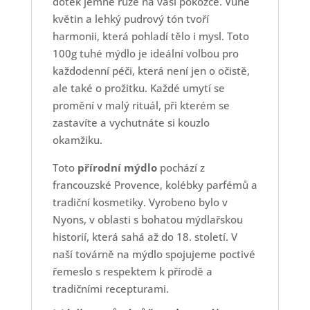
dotek jemné růže na vaší pokožce. Vůně
květin a lehký pudrový tón tvoří
harmonii, která pohladí tělo i mysl. Toto
100g tuhé mýdlo je ideální volbou pro
každodenní péči, která není jen o očistě,
ale také o prožitku. Každé umytí se
promění v malý rituál, při kterém se
zastavíte a vychutnáte si kouzlo
okamžiku.
Toto
přírodní mýdlo
pochází z
francouzské Provence, kolébky parfémů a
tradiční kosmetiky. Vyrobeno bylo v
Nyons, v oblasti s bohatou mýdlařskou
historií, která sahá až do 18. století. V
naší továrně na mýdlo spojujeme poctivé
řemeslo s respektem k přírodě a
tradičními recepturami.