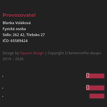
Provozovatel
Blanka Voláková
Fyzická osoba
Sídlo: 262 42, Třebsko 27
IČO: 65589424
Design by
Square design
| Copyright U kamenného sloupu
2019 – 2026
Sledovat
Sledovat
Sledovat