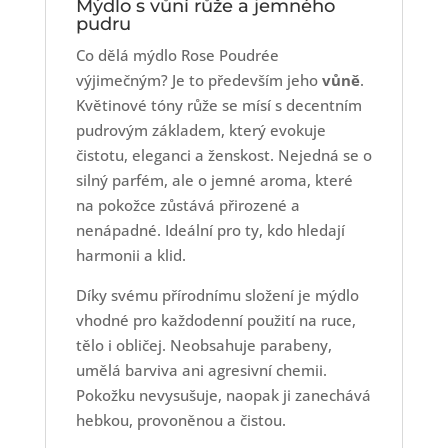
Mýdlo s vůní růže a jemného
pudru
Co dělá mýdlo Rose Poudrée
výjimečným? Je to především jeho
vůně
.
Květinové tóny růže se mísí s decentním
pudrovým základem, který evokuje
čistotu, eleganci a ženskost. Nejedná se o
silný parfém, ale o jemné aroma, které
na pokožce zůstává přirozené a
nenápadné. Ideální pro ty, kdo hledají
harmonii a klid.
Díky svému přírodnímu složení je mýdlo
vhodné pro každodenní použití na ruce,
tělo i obličej. Neobsahuje parabeny,
umělá barviva ani agresivní chemii.
Pokožku nevysušuje, naopak ji zanechává
hebkou, provoněnou a čistou.