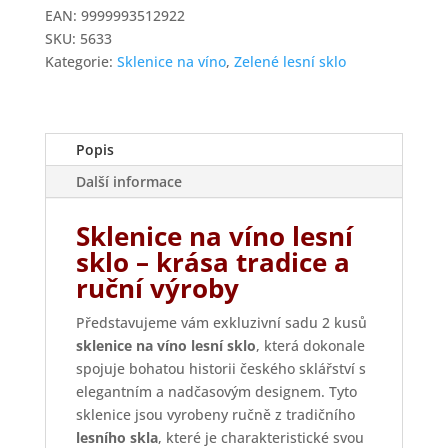
zeleného
EAN:
9999993512922
lesního
SKU:
5633
skla
Kategorie:
Sklenice na víno
,
Zelené lesní sklo
množství
Popis
Další informace
Sklenice na víno lesní
sklo – krása tradice a
ruční výroby
Představujeme vám exkluzivní sadu 2 kusů
sklenice na víno lesní sklo
, která dokonale
spojuje bohatou historii českého sklářství s
elegantním a nadčasovým designem. Tyto
sklenice jsou vyrobeny ručně z tradičního
lesního skla
, které je charakteristické svou