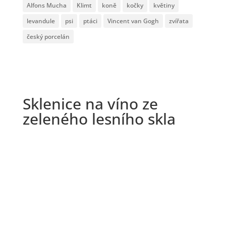
Alfons Mucha
Klimt
koně
kočky
květiny
levandule
psi
ptáci
Vincent van Gogh
zvířata
český porcelán
Sklenice na víno ze
zeleného lesního skla