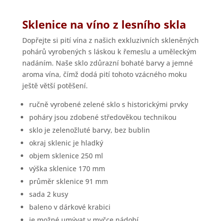
Sklenice na víno z lesního skla
Dopřejte si pití vína z našich exkluzivních skleněných
pohárů vyrobených s láskou k řemeslu a uměleckým
nadáním. Naše sklo zdůrazní bohaté barvy a jemné
aroma vína, čímž dodá pití tohoto vzácného moku
ještě větší potěšení.
ručně vyrobené zelené sklo s historickými prvky
poháry jsou zdobené středověkou technikou
sklo je zelenožluté barvy, bez bublin
okraj sklenic je hladký
objem sklenice 250 ml
výška sklenice 170 mm
průměr sklenice 91 mm
sada 2 kusy
baleno v dárkové krabici
je možné umývat v myčce nádobí