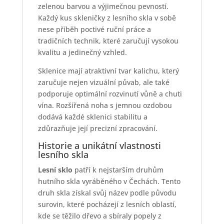
zelenou barvou a výjimečnou pevností.
Každý kus skleničky z lesního skla v sobě
nese příběh poctivé ruční práce a
tradičních technik, které zaručují vysokou
kvalitu a jedinečný vzhled.
Sklenice mají atraktivní tvar kalichu, který
zaručuje nejen vizuální půvab, ale také
podporuje optimální rozvinutí vůně a chuti
vína. Rozšířená noha s jemnou ozdobou
dodává každé sklenici stabilitu a
zdůrazňuje její precizní zpracování.
Historie a unikátní vlastnosti
lesního skla
Lesní sklo
patří k nejstarším druhům
hutního skla vyráběného v Čechách. Tento
druh skla získal svůj název podle původu
surovin, které pocházejí z lesních oblastí,
kde se těžilo dřevo a sbíraly popely z