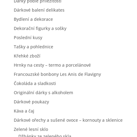
Dárky podle příležitosti
Dárkové balení delikates
Bydlení a dekorace
Dekorační figurky a sošky
Poslední kusy
Tašky a pohlednice
Křehké zboží
Hrnky na cesty – termo a porcelánové
Francouzské bonbony Les Anis de Flavigny
Čokoláda a sladkosti
Originální dárky s alkoholem
Dárkové poukazy
Káva a čaj
Dárkové ořechy a sušené ovoce – kornouty a sklenice
Zelené lesní sklo
Džbánky ze zeleného skla