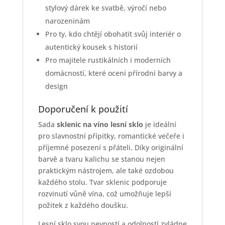
stylový dárek ke svatbě, výročí nebo
narozeninám
Pro ty, kdo chtějí obohatit svůj interiér o
autentický kousek s historií
Pro majitele rustikálních i moderních
domácností, které ocení přírodní barvy a
design
Doporučení k použití
Sada
sklenic na víno lesní sklo
je ideální
pro slavnostní přípitky, romantické večeře i
příjemné posezení s přáteli. Díky originální
barvě a tvaru kalichu se stanou nejen
praktickým nástrojem, ale také ozdobou
každého stolu. Tvar sklenic podporuje
rozvinutí vůně vína, což umožňuje lepší
požitek z každého doušku.
Lesní sklo svou pevností a odolností zvládne