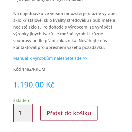
Na objednávku ve větším množství je možné vyrábět
sklo křišťálové, sklo kvality středověku ( bublinaté a
nečisté sklo ) . Po dohodě s výrobcem lze vyrábět i
výrobky jiných tvarů. Je možné vyrobit i různé
soupravy podle přání zákazníka. Neváhejte nás
kontaktovat pro upřesnění vašeho požadavku.
Manuál k výrobkům naleznete zde >>
Kód 1482/RKOM
1.190,00
Kč
Skladem
Sklenice
Přidat do košíku
na
víno
ze