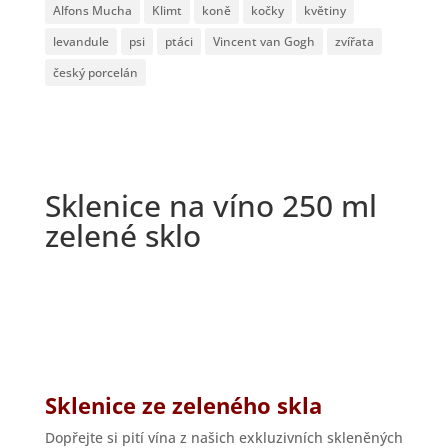
Alfons Mucha
Klimt
koně
kočky
květiny
levandule
psi
ptáci
Vincent van Gogh
zvířata
český porcelán
Sklenice na víno 250 ml
zelené sklo
Sklenice ze zeleného skla
Dopřejte si pití vína z našich exkluzivních skleněných