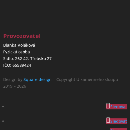
Provozovatel
Blanka Voláková
Fyzická osoba
Sídlo: 262 42, Třebsko 27
IČO: 65589424
Design by
Square design
| Copyright U kamenného sloupu
2019 – 2026
Sledovat
Sledovat