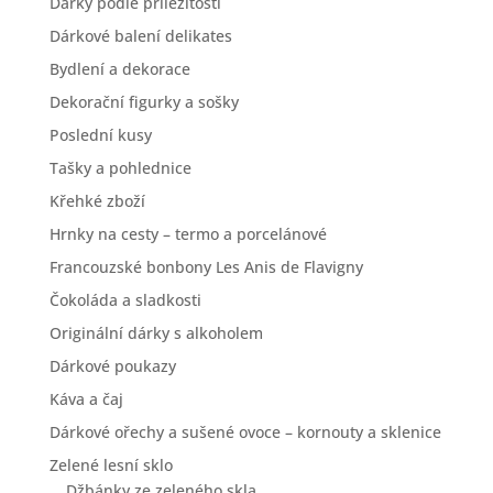
Dárky podle příležitosti
Dárkové balení delikates
Bydlení a dekorace
Dekorační figurky a sošky
Poslední kusy
Tašky a pohlednice
Křehké zboží
Hrnky na cesty – termo a porcelánové
Francouzské bonbony Les Anis de Flavigny
Čokoláda a sladkosti
Originální dárky s alkoholem
Dárkové poukazy
Káva a čaj
Dárkové ořechy a sušené ovoce – kornouty a sklenice
Zelené lesní sklo
Džbánky ze zeleného skla