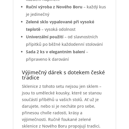
Ruční výroba z Nového Boru
– každý kus
je jedinečný
Zelené sklo vypalované při vysoké
teplotě
– vysoká odolnost
Univerzální použití
– od slavnostních
přípitků po běžné každodenní stolování
Sada 2 ks v elegantním balení
–
připraveno k darování
Výjimečný dárek s dotekem české
tradice
Sklenice z tohoto setu nejsou jen sklem –
jsou to umělecké kousky, které se stanou
součástí příběhů u vašich stolů. Ať už je
darujete, nebo si je necháte pro sebe,
přinesou chvíle radosti, krásy a
výjimečnosti. Ručně foukané zelené
sklenice z Nového Boru propojují tradici,