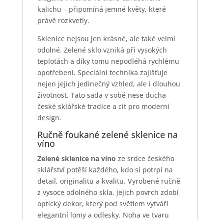
kalichu – připomíná jemné květy, které
právě rozkvetly.
Sklenice nejsou jen krásné, ale také velmi
odolné. Zelené sklo vzniká při vysokých
teplotách a díky tomu nepodléhá rychlému
opotřebení. Speciální technika zajišťuje
nejen jejich jedinečný vzhled, ale i dlouhou
životnost. Tato sada v sobě nese ducha
české sklářské tradice a cit pro moderní
design.
Ručně foukané zelené sklenice na
víno
Zelené sklenice na víno
ze srdce českého
sklářství potěší každého, kdo si potrpí na
detail, originalitu a kvalitu. Vyrobené ručně
z vysoce odolného skla, jejich povrch zdobí
optický dekor, který pod světlem vytváří
elegantní lomy a odlesky. Noha ve tvaru