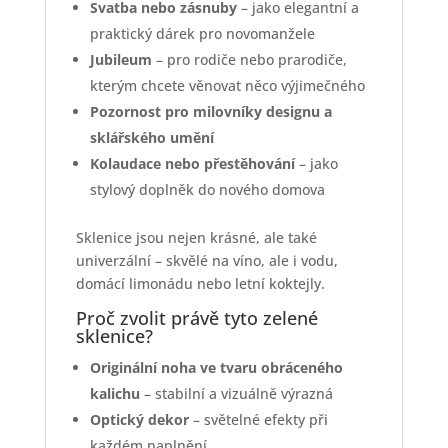
Svatba nebo zásnuby
– jako elegantní a
praktický dárek pro novomanžele
Jubileum
– pro rodiče nebo prarodiče,
kterým chcete věnovat něco výjimečného
Pozornost pro milovníky designu a
sklářského umění
Kolaudace nebo přestěhování
– jako
stylový doplněk do nového domova
Sklenice jsou nejen krásné, ale také
univerzální – skvělé na víno, ale i vodu,
domácí limonádu nebo letní koktejly.
Proč zvolit právě tyto zelené
sklenice?
Originální noha ve tvaru obráceného
kalichu
– stabilní a vizuálně výrazná
Optický dekor
– světelné efekty při
každém naplnění