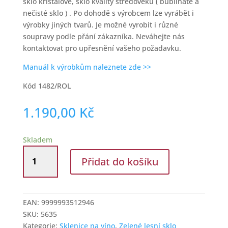
sklo křišťálové, sklo kvality středověku ( bublinaté a
nečisté sklo ) . Po dohodě s výrobcem lze vyrábět i
výrobky jiných tvarů. Je možné vyrobit i různé
soupravy podle přání zákazníka. Neváhejte nás
kontaktovat pro upřesnění vašeho požadavku.
Manuál k výrobkům naleznete zde >>
Kód 1482/ROL
1.190,00
Kč
Skladem
Sklenice
Přidat do košíku
na
víno
250
ml
EAN:
9999993512946
zelené
SKU:
5635
sklo
Kategorie:
Sklenice na víno
,
Zelené lesní sklo