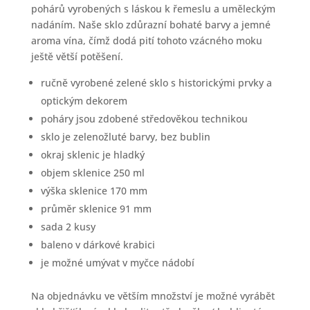
pohárů vyrobených s láskou k řemeslu a uměleckým
nadáním. Naše sklo zdůrazní bohaté barvy a jemné
aroma vína, čímž dodá pití tohoto vzácného moku
ještě větší potěšení.
ručně vyrobené zelené sklo s historickými prvky a
optickým dekorem
poháry jsou zdobené středověkou technikou
sklo je zelenožluté barvy, bez bublin
okraj sklenic je hladký
objem sklenice 250 ml
výška sklenice 170 mm
průměr sklenice 91 mm
sada 2 kusy
baleno v dárkové krabici
je možné umývat v myčce nádobí
Na objednávku ve větším množství je možné vyrábět