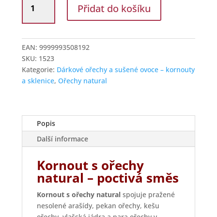
Přidat do košíku
kornout
ořechy
Natural
množství
EAN:
9999993508192
SKU:
1523
Kategorie:
Dárkové ořechy a sušené ovoce – kornouty
a sklenice
,
Ořechy natural
Popis
Další informace
Kornout s ořechy
natural – poctivá směs
Kornout s ořechy natural
spojuje pražené
nesolené arašídy, pekan ořechy, kešu
ořechy, vlašská jádra a para ořechy v