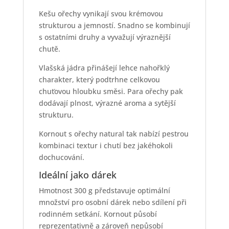
Kešu ořechy vynikají svou krémovou
strukturou a jemností. Snadno se kombinují
s ostatními druhy a vyvažují výraznější
chutě.
Vlašská jádra přinášejí lehce nahořklý
charakter, který podtrhne celkovou
chuťovou hloubku směsi. Para ořechy pak
dodávají plnost, výrazné aroma a sytější
strukturu.
Kornout s ořechy natural tak nabízí pestrou
kombinaci textur i chutí bez jakéhokoli
dochucování.
Ideální jako dárek
Hmotnost 300 g představuje optimální
množství pro osobní dárek nebo sdílení při
rodinném setkání. Kornout působí
reprezentativně a zároveň nepůsobí