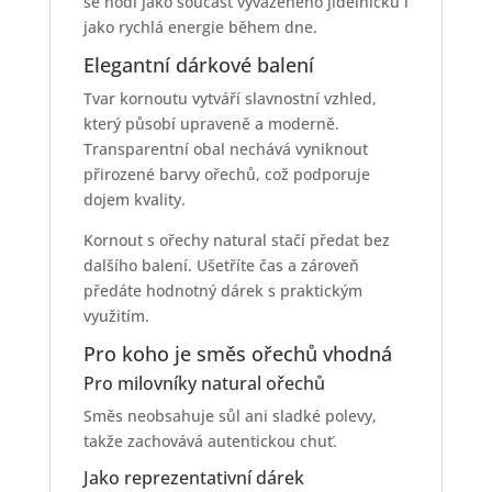
se hodí jako součást vyváženého jídelníčku i
jako rychlá energie během dne.
Elegantní dárkové balení
Tvar kornoutu vytváří slavnostní vzhled,
který působí upraveně a moderně.
Transparentní obal nechává vyniknout
přirozené barvy ořechů, což podporuje
dojem kvality.
Kornout s ořechy natural stačí předat bez
dalšího balení. Ušetříte čas a zároveň
předáte hodnotný dárek s praktickým
využitím.
Pro koho je směs ořechů vhodná
Pro milovníky natural ořechů
Směs neobsahuje sůl ani sladké polevy,
takže zachovává autentickou chuť.
Jako reprezentativní dárek