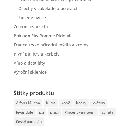
Ořechy v čokoládě a polevách
Sušené ovoce
Zelené lesní sklo
Pokladničky Pomme Pidou®
Francouzské přírodní mýdlo a krémy
Pivní půllitry a korbely
Víno a destiláty
Výroční sklenice
Štítky produktu
Alfons Mucha
Klimt
koně
kočky
květiny
levandule
psi
ptáci
Vincent van Gogh
zvířata
český porcelán