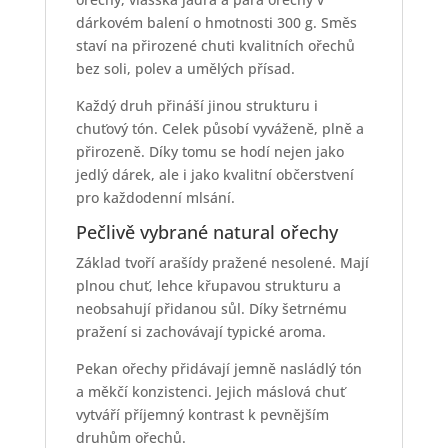
dárkovém balení o hmotnosti 300 g. Směs
staví na přirozené chuti kvalitních ořechů
bez soli, polev a umělých přísad.
Každý druh přináší jinou strukturu i
chuťový tón. Celek působí vyváženě, plně a
přirozeně. Díky tomu se hodí nejen jako
jedlý dárek, ale i jako kvalitní občerstvení
pro každodenní mlsání.
Pečlivě vybrané natural ořechy
Základ tvoří arašídy pražené nesolené. Mají
plnou chuť, lehce křupavou strukturu a
neobsahují přidanou sůl. Díky šetrnému
pražení si zachovávají typické aroma.
Pekan ořechy přidávají jemně nasládlý tón
a měkčí konzistenci. Jejich máslová chuť
vytváří příjemný kontrast k pevnějším
druhům ořechů.