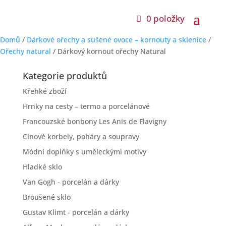
0 položky
Domů
/
Dárkové ořechy a sušené ovoce – kornouty a sklenice
/
Ořechy natural
/ Dárkový kornout ořechy Natural
Kategorie produktů
Křehké zboží
Hrnky na cesty – termo a porcelánové
Francouzské bonbony Les Anis de Flavigny
Cínové korbely, poháry a soupravy
Módní doplňky s uměleckými motivy
Hladké sklo
Van Gogh - porcelán a dárky
Broušené sklo
Gustav Klimt - porcelán a dárky