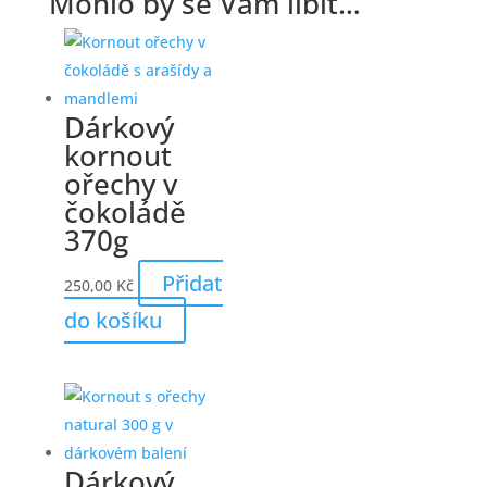
Mohlo by se Vám líbit…
Dárkový
kornout
ořechy v
čokoládě
370g
Přidat
250,00
Kč
do košíku
Dárkový