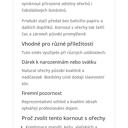
vyniknout přirozené odstíny ořechů i
čokoládových bonbónů.
Produkt stačí předat bez balicího papíru a
dalších doplňků. Kornout s ořechy tak šetří
čas a zároveň působí promyšleně.
Vhodné pro různé příležitosti
Tuto směs využijete při různých událostech:
Dárek k narozeninám nebo svátku
Natural ořechy působí kvalitně a
nadčasově. Bonbóny Lind dodají slavnostní
tón.
Firemní pozornost
Reprezentativní vzhled a kvalitní obsah
vytvářejí profesionální dojem.
Proč zvolit tento kornout s ořechy
Kombinace mandlí, kešu, vlašských a