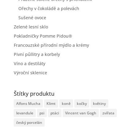
Ořechy v čokoládě a polevách
Sušené ovoce
Zelené lesní sklo
Pokladničky Pomme Pidou®
Francouzské přírodní mýdlo a krémy
Pivní půllitry a korbely
Víno a destiláty
Výroční sklenice
Štítky produktu
Alfons Mucha
Klimt
koně
kočky
květiny
levandule
psi
ptáci
Vincent van Gogh
zvířata
český porcelán