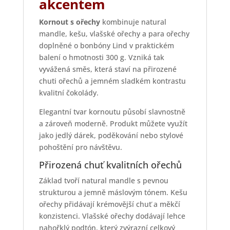
akcentem
Kornout s ořechy
kombinuje natural
mandle, kešu, vlašské ořechy a para ořechy
doplněné o bonbóny Lind v praktickém
balení o hmotnosti 300 g. Vzniká tak
vyvážená směs, která staví na přirozené
chuti ořechů a jemném sladkém kontrastu
kvalitní čokolády.
Elegantní tvar kornoutu působí slavnostně
a zároveň moderně. Produkt můžete využít
jako jedlý dárek, poděkování nebo stylové
pohoštění pro návštěvu.
Přirozená chuť kvalitních ořechů
Základ tvoří natural mandle s pevnou
strukturou a jemně máslovým tónem. Kešu
ořechy přidávají krémovější chuť a měkčí
konzistenci. Vlašské ořechy dodávají lehce
nahořklý podtón, který zvýrazní celkový