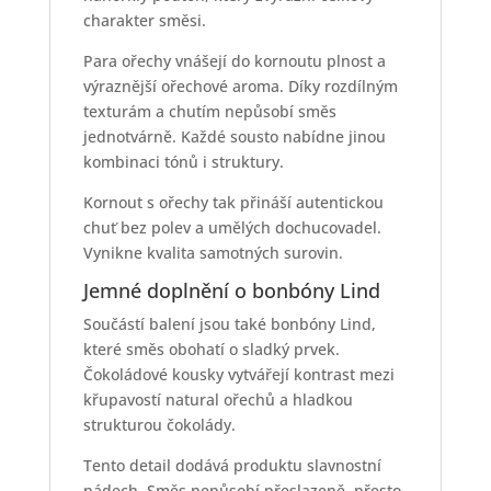
charakter směsi.
Para ořechy vnášejí do kornoutu plnost a
výraznější ořechové aroma. Díky rozdílným
texturám a chutím nepůsobí směs
jednotvárně. Každé sousto nabídne jinou
kombinaci tónů i struktury.
Kornout s ořechy tak přináší autentickou
chuť bez polev a umělých dochucovadel.
Vynikne kvalita samotných surovin.
Jemné doplnění o bonbóny Lind
Součástí balení jsou také bonbóny Lind,
které směs obohatí o sladký prvek.
Čokoládové kousky vytvářejí kontrast mezi
křupavostí natural ořechů a hladkou
strukturou čokolády.
Tento detail dodává produktu slavnostní
nádech. Směs nepůsobí přeslazeně, přesto