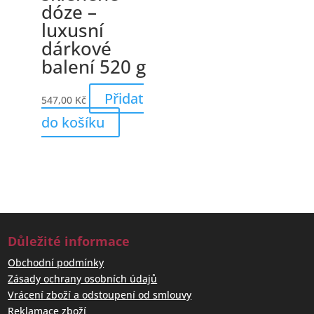
dóze –
luxusní
dárkové
balení 520 g
Přidat
547,00
Kč
do košíku
Důležité informace
Obchodní podmínky
Zásady ochrany osobních údajů
Vrácení zboží a odstoupení od smlouvy
Reklamace zboží