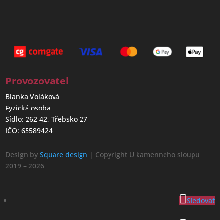
Provozovatel
Blanka Voláková
Fyzická osoba
Sídlo: 262 42, Třebsko 27
IČO: 65589424
Design by
Square design
| Copyright U kamenného sloupu
2019 – 2026
Sledovat