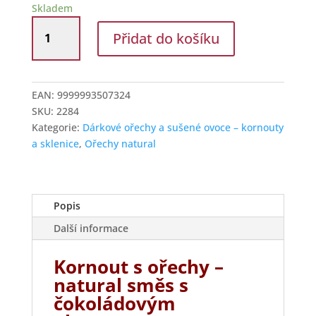
Skladem
Kornout
Přidat do košíku
Natural
ořechy
s
bonbónem
EAN:
9999993507324
Lind
SKU:
2284
množství
Kategorie:
Dárkové ořechy a sušené ovoce – kornouty
a sklenice
,
Ořechy natural
Popis
Další informace
Kornout s ořechy –
natural směs s
čokoládovým