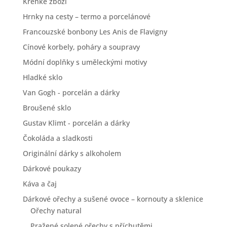
Křehké zboží
Hrnky na cesty – termo a porcelánové
Francouzské bonbony Les Anis de Flavigny
Cínové korbely, poháry a soupravy
Módní doplňky s uměleckými motivy
Hladké sklo
Van Gogh - porcelán a dárky
Broušené sklo
Gustav Klimt - porcelán a dárky
Čokoláda a sladkosti
Originální dárky s alkoholem
Dárkové poukazy
Káva a čaj
Dárkové ořechy a sušené ovoce – kornouty a sklenice
Ořechy natural
Pražené solené ořechy s příchutěmi