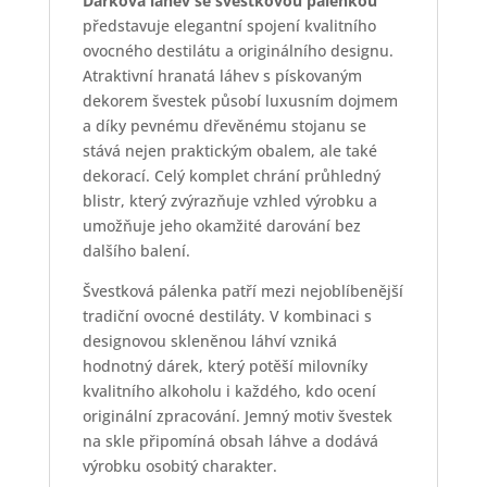
Dárková láhev se švestkovou pálenkou
představuje elegantní spojení kvalitního
ovocného destilátu a originálního designu.
Atraktivní hranatá láhev s pískovaným
dekorem švestek působí luxusním dojmem
a díky pevnému dřevěnému stojanu se
stává nejen praktickým obalem, ale také
dekorací. Celý komplet chrání průhledný
blistr, který zvýrazňuje vzhled výrobku a
umožňuje jeho okamžité darování bez
dalšího balení.
Švestková pálenka patří mezi nejoblíbenější
tradiční ovocné destiláty. V kombinaci s
designovou skleněnou láhví vzniká
hodnotný dárek, který potěší milovníky
kvalitního alkoholu i každého, kdo ocení
originální zpracování. Jemný motiv švestek
na skle připomíná obsah láhve a dodává
výrobku osobitý charakter.