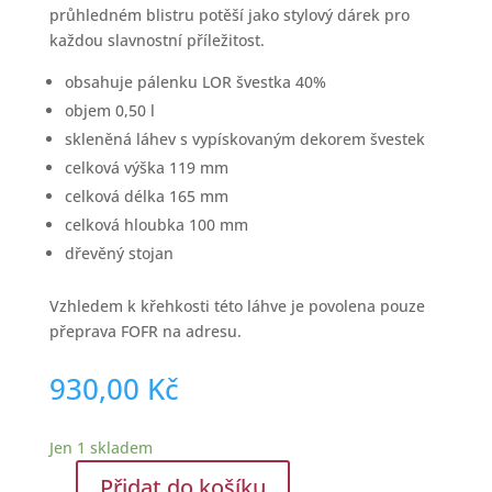
průhledném blistru potěší jako stylový dárek pro
každou slavnostní příležitost.
obsahuje pálenku LOR švestka 40%
objem 0,50 l
skleněná láhev s vypískovaným dekorem švestek
celková výška 119 mm
celková délka 165 mm
celková hloubka 100 mm
dřevěný stojan
Vzhledem k křehkosti této láhve je povolena pouze
přeprava FOFR na adresu.
930,00
Kč
Jen 1 skladem
Přidat do košíku