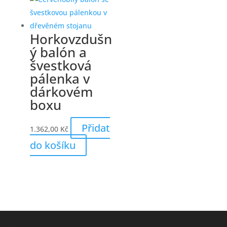
Horkovzdušn
ý balón a
švestková
pálenka v
dárkovém
boxu
Přidat
1.362,00
Kč
do košíku