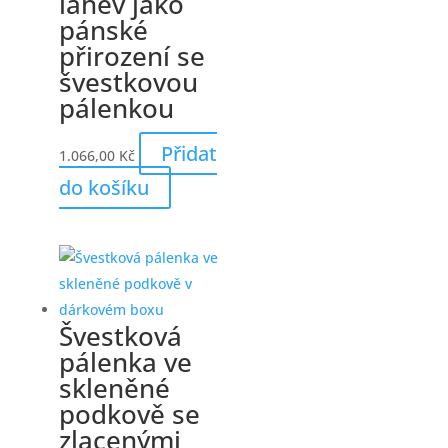
láhev jako
pánské
přirození se
švestkovou
pálenkou
Přidat
1.066,00
Kč
do košíku
Švestková
pálenka ve
skleněné
podkově se
zlacenými