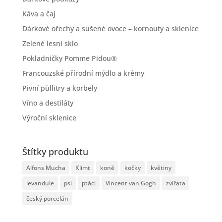
Káva a čaj
Dárkové ořechy a sušené ovoce – kornouty a sklenice
Zelené lesní sklo
Pokladničky Pomme Pidou®
Francouzské přírodní mýdlo a krémy
Pivní půllitry a korbely
Víno a destiláty
Výroční sklenice
Štítky produktu
Alfons Mucha
Klimt
koně
kočky
květiny
levandule
psi
ptáci
Vincent van Gogh
zvířata
český porcelán