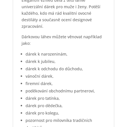
Elegantní vzhled dělá z této láhve
univerzální dárek pro muže i ženy. Potěší
každého, kdo má rád kvalitní ovocné
destiláty a současně ocení designové
zpracování.
Dárkovou láhev můžete věnovat například
jako:
dárek k narozeninám,
dárek k jubileu,
dárek k odchodu do důchodu,
vánoční dárek,
firemní dárek,
poděkování obchodnímu partnerovi,
dárek pro tatínka,
dárek pro dědečka,
dárek pro kolegu,
pozornost pro milovníka tradičních