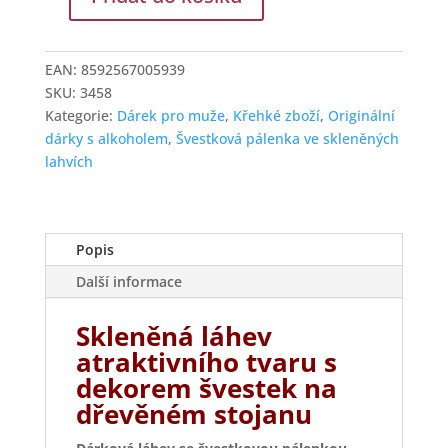
Dárková
láhev
se
EAN:
8592567005939
švestkovou
SKU:
3458
pálenkou
Kategorie:
Dárek pro muže
,
Křehké zboží
,
Originální
na
dárky s alkoholem
,
Švestková pálenka ve skleněných
dřevěném
lahvích
stojanu
množství
Popis
Další informace
Skleněná láhev
atraktivního tvaru s
dekorem švestek na
dřevěném stojanu