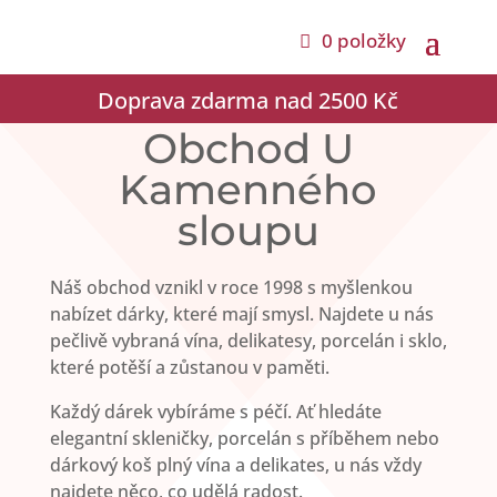
0 položky
Doprava zdarma nad 2500 Kč
Obchod U
Kamenného
sloupu
Náš obchod vznikl v roce 1998 s myšlenkou
nabízet dárky, které mají smysl. Najdete u nás
pečlivě vybraná vína, delikatesy, porcelán i sklo,
které potěší a zůstanou v paměti.
Každý dárek vybíráme s péčí. Ať hledáte
elegantní skleničky, porcelán s příběhem nebo
dárkový koš plný vína a delikates, u nás vždy
najdete něco, co udělá radost.