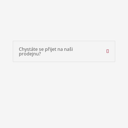
Adresa
nám. T. G. Masaryka 142,
261 01 Příbram
Chystáte se přijet na naši
prodejnu?
}
Otevírací doba
pondělí - pátek:
8:00 - 17:30 hod.
sobota: 8:00 - 12:00 hod.