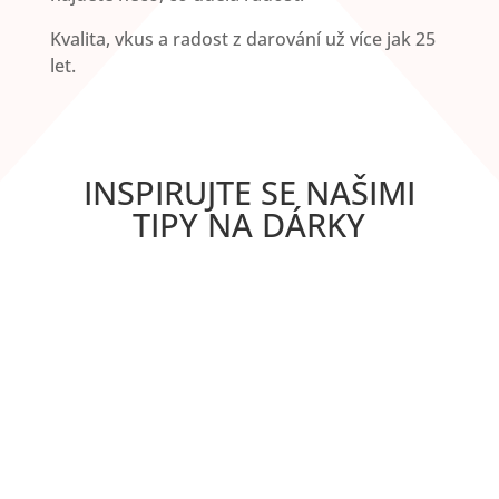
Kvalita, vkus a radost z darování už více jak 25
let.
INSPIRUJTE SE NAŠIMI
TIPY NA DÁRKY
Zjistěte, čím je broušené sklo výjimečné.
Objevte vlastnosti českého křišťálu, historii