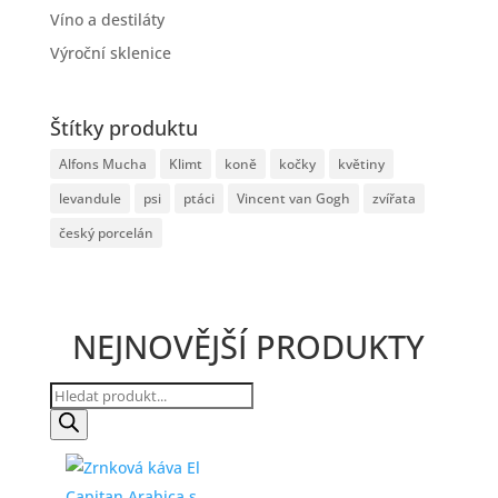
Víno a destiláty
Výroční sklenice
Štítky produktu
Alfons Mucha
Klimt
koně
kočky
květiny
levandule
psi
ptáci
Vincent van Gogh
zvířata
český porcelán
NEJNOVĚJŠÍ PRODUKTY
Products
search