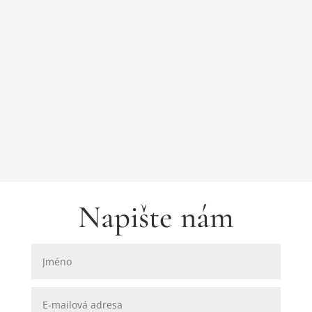

Kontakty a objednávky
balíčků
Telefon: +420 318 627 149
Mobil: +420 602 386 162
E-mail:
info@kamennysloup.cz
Napište nám