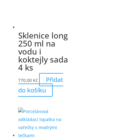
Sklenice long
250 ml na
vodu i
koktejly sada
4 ks
Přidat
770,00
Kč
do košíku