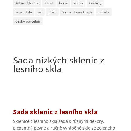
Alfons Mucha
Klimt
koně
kočky
květiny
levandule
psi
ptáci
Vincent van Gogh
zvířata
český porcelán
Sada nízkých sklenic z
lesního skla
Sada sklenic z lesního skla
Sklenice z lesního skla sada s různými dekory.
Elegantní, pevné a ručně vyráběné sklo ze zeleného