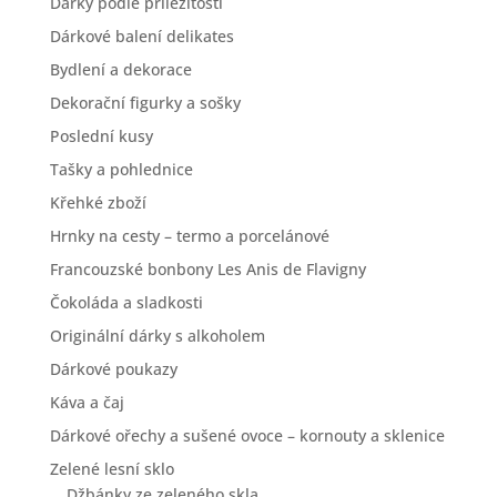
Dárky podle příležitosti
Dárkové balení delikates
Bydlení a dekorace
Dekorační figurky a sošky
Poslední kusy
Tašky a pohlednice
Křehké zboží
Hrnky na cesty – termo a porcelánové
Francouzské bonbony Les Anis de Flavigny
Čokoláda a sladkosti
Originální dárky s alkoholem
Dárkové poukazy
Káva a čaj
Dárkové ořechy a sušené ovoce – kornouty a sklenice
Zelené lesní sklo
Džbánky ze zeleného skla