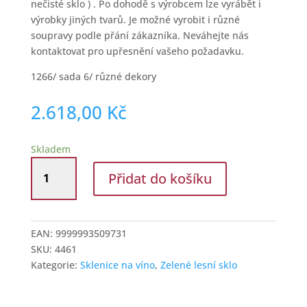
nečisté sklo ) . Po dohodě s výrobcem lze vyrábět i
výrobky jiných tvarů. Je možné vyrobit i různé
soupravy podle přání zákazníka. Neváhejte nás
kontaktovat pro upřesnění vašeho požadavku.
1266/ sada 6/ různé dekory
2.618,00
Kč
Skladem
Sada
Přidat do košíku
nízkých
sklenic
z
lesního
EAN:
9999993509731
skla
SKU:
4461
množství
Kategorie:
Sklenice na víno
,
Zelené lesní sklo