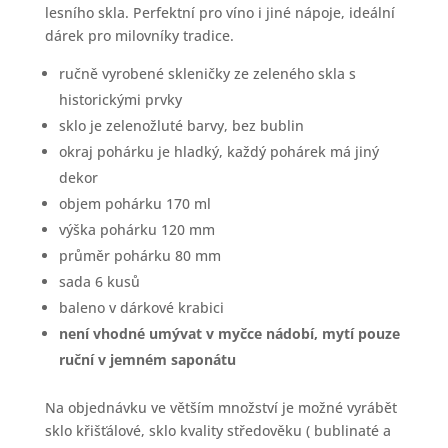
lesního skla. Perfektní pro víno i jiné nápoje, ideální
dárek pro milovníky tradice.
ručně vyrobené skleničky ze zeleného skla s
historickými prvky
sklo je zelenožluté barvy, bez bublin
okraj pohárku je hladký, každý pohárek má jiný
dekor
objem pohárku 170 ml
výška pohárku 120 mm
průměr pohárku 80 mm
sada 6 kusů
baleno v dárkové krabici
není vhodné umývat v myčce nádobí, mytí pouze
ruční v jemném saponátu
Na objednávku ve větším množství je možné vyrábět
sklo křišťálové, sklo kvality středověku ( bublinaté a