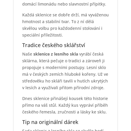
domácí limonádu nebo slavnostní přípitky.
Každá sklenice se dobře drží, má vyváženou
hmotnost a stabilní tvar. To z ní dělá
skvělou volbu pro každodenní stolování i
speciální příležitosti.
Tradice českého sklářství
Naše
sklenice z lesního skla
vyrábí česká
sklárna, která pečuje o tradici a zároveň ji
propojuje s moderními postupy. Lesní sklo
má v českých zemích hluboké kořeny. Už ve
středověku ho skláři tavili v hutích ukrytých
v lesích a využívali přitom přírodní zdroje.
Dnes sklenice přinášejí kousek této historie
přímo na váš stůl. Každý kus vypráví příběh
českého řemesla, zručnosti a lásky ke sklu.
Tip na originální dárek
Sada sklenic z lesního skla se skvěle hodí