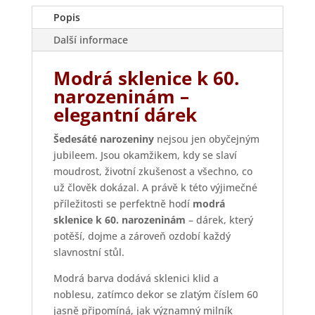
Popis
Další informace
Modrá sklenice k 60.
narozeninám –
elegantní dárek
Šedesáté narozeniny
nejsou jen obyčejným
jubileem. Jsou okamžikem, kdy se slaví
moudrost, životní zkušenost a všechno, co
už člověk dokázal. A právě k této výjimečné
příležitosti se perfektně hodí
modrá
sklenice k 60. narozeninám
– dárek, který
potěší, dojme a zároveň ozdobí každý
slavnostní stůl.
Modrá barva dodává sklenici klid a
noblesu, zatímco dekor se zlatým číslem 60
jasně připomíná, jak významný milník