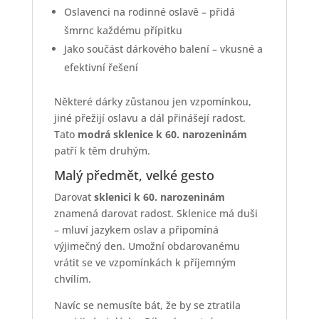
Oslavenci na rodinné oslavě – přidá
šmrnc každému přípitku
Jako součást dárkového balení – vkusné a
efektivní řešení
Některé dárky zůstanou jen vzpomínkou,
jiné přežijí oslavu a dál přinášejí radost.
Tato
modrá sklenice k 60. narozeninám
patří k těm druhým.
Malý předmět, velké gesto
Darovat
sklenici k 60. narozeninám
znamená darovat radost. Sklenice má duši
– mluví jazykem oslav a připomíná
výjimečný den. Umožní obdarovanému
vrátit se ve vzpomínkách k příjemným
chvílím.
Navíc se nemusíte bát, že by se ztratila