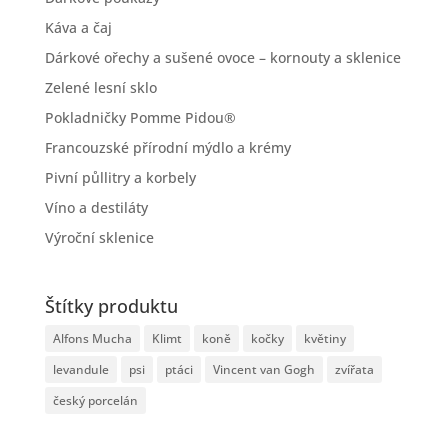
Káva a čaj
Dárkové ořechy a sušené ovoce – kornouty a sklenice
Zelené lesní sklo
Pokladničky Pomme Pidou®
Francouzské přírodní mýdlo a krémy
Pivní půllitry a korbely
Víno a destiláty
Výroční sklenice
Štítky produktu
Alfons Mucha
Klimt
koně
kočky
květiny
levandule
psi
ptáci
Vincent van Gogh
zvířata
český porcelán