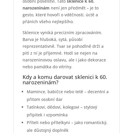
osobní poselství. Tato
sklenice k 60.
narozeninám
není jen předmět – je to
gesto, které hovoří o vděčnosti, úctě a
přáních všeho nejlepšího.
Sklenice vyniká precizním zpracováním.
Barva je hluboká, sytá, působí
reprezentativně. Tvar se pohodlně drží a
pití z ní je příjemné. Hodí se nejen na
narozeninovou oslavu, ale i jako dekorace
nebo památka do vitríny.
Kdy a komu darovat sklenici k 60.
narozeninám?
Mamince, babičce nebo tetě – decentní a
přitom osobní dar
Tatínkovi, dědovi, kolegovi – stylový
přípitek i vzpomínka
Příteli nebo přítelkyni – jako romantický,
ale důstojný doplněk