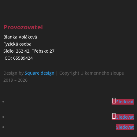
Provozovatel
Blanka Voláková
Fyzická osoba
Sídlo: 262 42, Třebsko 27
IČO: 65589424
Design by
Square design
| Copyright U kamenného sloupu
2019 – 2026
Sledovat
Sledovat
Sledovat