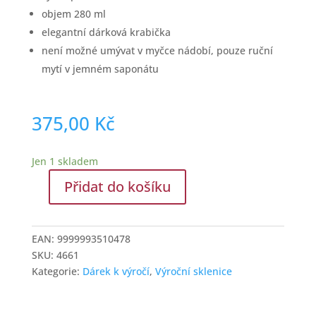
objem 280 ml
elegantní dárková krabička
není možné umývat v myčce nádobí, pouze ruční
mytí v jemném saponátu
375,00
Kč
Jen 1 skladem
Přidat do košíku
Výroční
sklenice
k
EAN:
9999993510478
60.
SKU:
4661
narozeninám
Kategorie:
Dárek k výročí
,
Výroční sklenice
množství