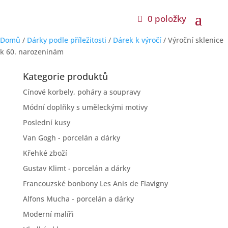
0 položky
Domů
/
Dárky podle příležitosti
/
Dárek k výročí
/ Výroční sklenice
k 60. narozeninám
Kategorie produktů
Cínové korbely, poháry a soupravy
Módní doplňky s uměleckými motivy
Poslední kusy
Van Gogh - porcelán a dárky
Křehké zboží
Gustav Klimt - porcelán a dárky
Francouzské bonbony Les Anis de Flavigny
Alfons Mucha - porcelán a dárky
Moderní malíři