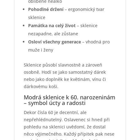
oblíbené nealko
Pohodlné držení
– ergonomický tvar
sklenice
Památka na celý život
– sklenice
nezapadne, ale zůstane
Osloví všechny generace
– vhodná pro
muže i ženy
Sklenice působí slavnostně a zároveň
osobně. Hodí se jako samostatný dárek
nebo jako doplněk ke květinám, vínu či
dárkovému koši.
Modrá sklenice k 60. narozeninám
– symbol úcty a radosti
Dekor čísla 60 je decentní, ale
nepřehlédnutelný. Oslavenec si hned při
pohledu na sklenici uvědomí, že dostal
něco výjimečného. Každý přípitek pak nese