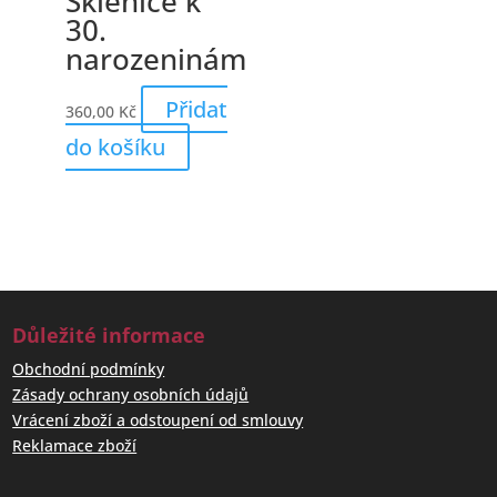
Sklenice k
30.
narozeninám
Přidat
360,00
Kč
do košíku
Důležité informace
Obchodní podmínky
Zásady ochrany osobních údajů
Vrácení zboží a odstoupení od smlouvy
Reklamace zboží