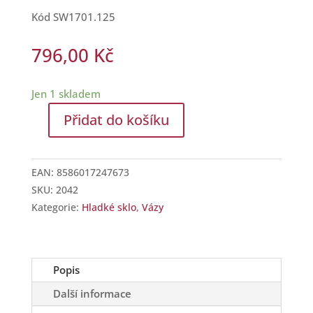
Kód SW1701.125
796,00
Kč
Jen 1 skladem
Přidat do košíku
Váza
na
květiny
EAN:
8586017247673
se
SKU:
2042
srdíčkem
Kategorie:
Hladké sklo
,
Vázy
a
křišťály
Swarovski
množství
Popis
Další informace