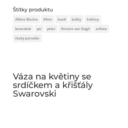
Štítky produktu
Alfons Mucha
Klimt
koně
kočky
květiny
levandule
psi
ptáci
Vincent van Gogh
zvířata
český porcelán
Váza na květiny se
srdíčkem a křišťály
Swarovski