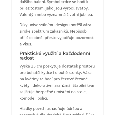
dalšího balení. Symbol srdce se hodí k
příležitostem, jako jsou výročí, svatby,
Valentýn nebo významná životní jubilea.
Díky univerzálnímu designu potěší váza
široké spektrum zákazníků. Nepůsobí
příliš osobně, přesto vyjadřuje pozornost
a vkus.
Praktické využití a každodenní
radost
Výška 25 cm poskytuje dostatek prostoru
pro bohatší kytice i dlouhé stonky. Váza
na květiny se hodí pro čerstvé řezané
květy i dekorativní aranžmá. Stabilní tvar
zajišťuje bezpečné umístění na stole,
komodě i polici.
Hladký povrch usnadňuje údržbu a
zachovává dlouhodobě čistý vzhled. Díky