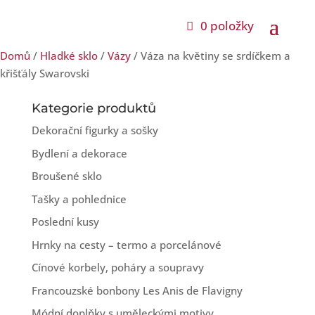
0 položky
Domů
/
Hladké sklo
/
Vázy
/ Váza na květiny se srdíčkem a
křišťály Swarovski
Kategorie produktů
Dekorační figurky a sošky
Bydlení a dekorace
Broušené sklo
Tašky a pohlednice
Poslední kusy
Hrnky na cesty – termo a porcelánové
Cínové korbely, poháry a soupravy
Francouzské bonbony Les Anis de Flavigny
Módní doplňky s uměleckými motivy