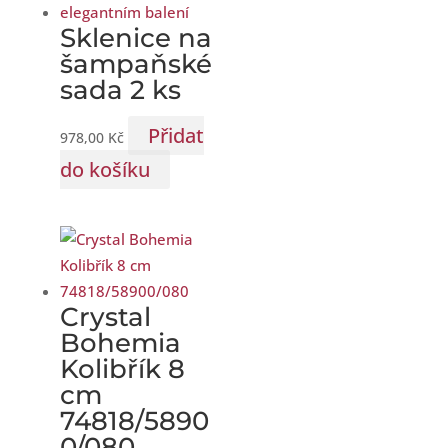
Sklenice na
šampaňské
sada 2 ks
Přidat
978,00
Kč
do košíku
Crystal
Bohemia
Kolibřík 8
cm
74818/5890
0/080