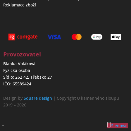
Reklamace zboží
Provozovatel
Blanka Voláková
Fyzická osoba
Sídlo: 262 42, Třebsko 27
IČO: 65589424
Design by
Square design
| Copyright U kamenného sloupu
2019 – 2026
Sledovat