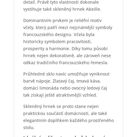
detail. Právě tyto vlastnosti dokonale
vystihuje také skleněný hrnek Abeille.
Dominantním prvkem je reliéfní motiv
včely, který patří mezi nejznámější symboly
francouzského designu. Včela byla
historicky symbolem pracovitosti,
prosperity a harmonie. Díky tomu působí
hrnek nejen dekorativně, ale zároveň nese
odkaz tradičního francouzského řemesla.
Průhledné sklo navíc umožňuje vyniknout
barvě nápoje. Zlatavý čaj, tmavá káva,
domácí limonáda nebo ovocný ledový čaj
tak získají ještě atraktivnější vzhled.
Skleněný hrnek se proto stane nejen
praktickou součástí domácnosti, ale také
elegantním doplňkem každého prostřeného
stolu.