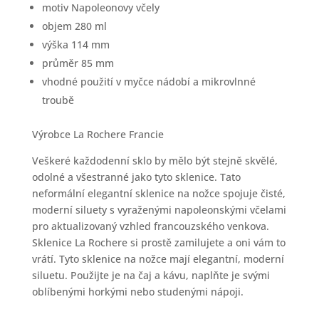
motiv Napoleonovy včely
objem 280 ml
výška 114 mm
průměr 85 mm
vhodné použití v myčce nádobí a mikrovlnné
troubě
Výrobce La Rochere Francie
Veškeré každodenní sklo by mělo být stejně skvělé,
odolné a všestranné jako tyto sklenice.
Tato
neformální elegantní sklenice na nožce spojuje čisté,
moderní siluety s vyraženými napoleonskými včelami
pro aktualizovaný vzhled francouzského venkova.
Sklenice La Rochere si prostě zamilujete a oni vám to
vrátí. Tyto sklenice na nožce mají elegantní, moderní
siluetu. Použijte je na čaj a kávu, naplňte je svými
oblíbenými horkými nebo studenými nápoji.