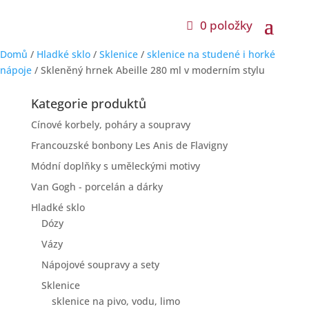
0 položky
Domů
/
Hladké sklo
/
Sklenice
/
sklenice na studené i horké
nápoje
/ Skleněný hrnek Abeille 280 ml v moderním stylu
Kategorie produktů
Cínové korbely, poháry a soupravy
Francouzské bonbony Les Anis de Flavigny
Módní doplňky s uměleckými motivy
Van Gogh - porcelán a dárky
Hladké sklo
Dózy
Vázy
Nápojové soupravy a sety
Sklenice
sklenice na pivo, vodu, limo