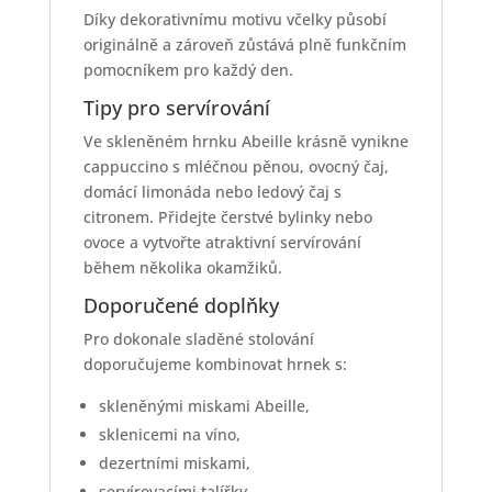
Díky dekorativnímu motivu včelky působí
originálně a zároveň zůstává plně funkčním
pomocníkem pro každý den.
Tipy pro servírování
Ve skleněném hrnku Abeille krásně vynikne
cappuccino s mléčnou pěnou, ovocný čaj,
domácí limonáda nebo ledový čaj s
citronem. Přidejte čerstvé bylinky nebo
ovoce a vytvořte atraktivní servírování
během několika okamžiků.
Doporučené doplňky
Pro dokonale sladěné stolování
doporučujeme kombinovat hrnek s:
skleněnými miskami Abeille,
sklenicemi na víno,
dezertními miskami,
servírovacími talířky,