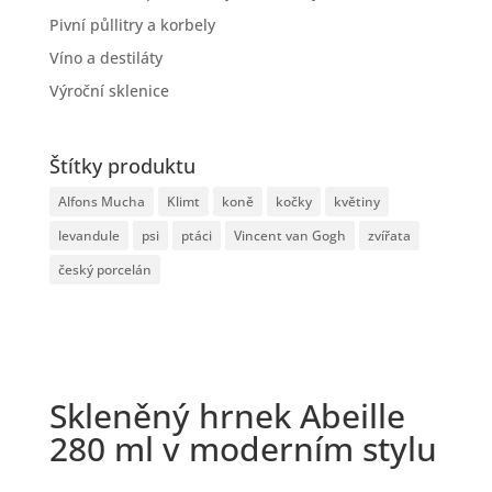
Pivní půllitry a korbely
Víno a destiláty
Výroční sklenice
Štítky produktu
Alfons Mucha
Klimt
koně
kočky
květiny
levandule
psi
ptáci
Vincent van Gogh
zvířata
český porcelán
Skleněný hrnek Abeille
280 ml v moderním stylu