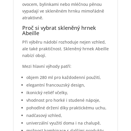
ovocem, bylinkami nebo mléčnou pěnou
vypadají ve skleněném hrnku mimořádně
atraktivně.
Proč si vybrat skleněný hrnek
Abeille
Při výběru nádobí rozhoduje nejen vzhled,
ale také praktičnost. Skleněný hrnek Abeille
nabízí obojí.
Mezi hlavní výhody patří:
objem 280 ml pro každodenní použití,
elegantní francouzský design,
ikonický reliéf včelky,
vhodnost pro horké i studené nápoje,
pohodlné držení díky praktickému uchu,
nadčasový vzhled,
univerzální využití doma i na chalupě,
možnost kombinace s dalšími produkty