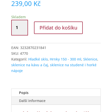
239,00
Kč
Skladem
Skleněný
Přidat do košíku
hrnek
Abeille
280
ml
EAN:
3232870231841
v
SKU:
4770
moderním
Kategorií:
Hladké sklo
,
Hrnky 150 - 300 ml
,
Sklenice
,
stylu
sklenice na kávu a čaj
,
sklenice na studené i horké
množství
nápoje
Popis
Další informace