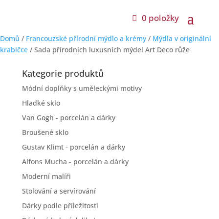
0 položky
Domů
/
Francouzské přírodní mýdlo a krémy
/
Mýdla v originální
krabičce
/ Sada přírodních luxusních mýdel Art Deco růže
Kategorie produktů
Módní doplňky s uměleckými motivy
Hladké sklo
Van Gogh - porcelán a dárky
Broušené sklo
Gustav Klimt - porcelán a dárky
Alfons Mucha - porcelán a dárky
Moderní malíři
Stolování a servírování
Dárky podle příležitosti