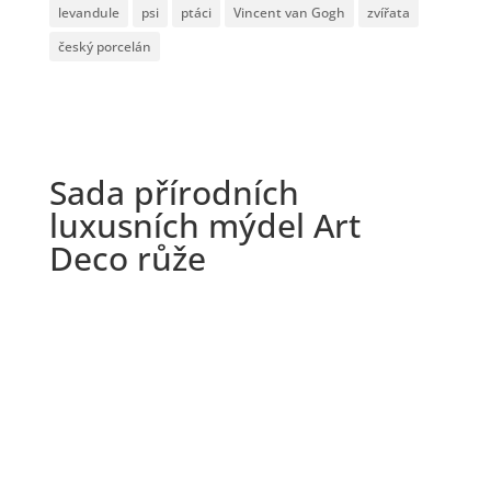
levandule
psi
ptáci
Vincent van Gogh
zvířata
český porcelán
Sada přírodních
luxusních mýdel Art
Deco růže