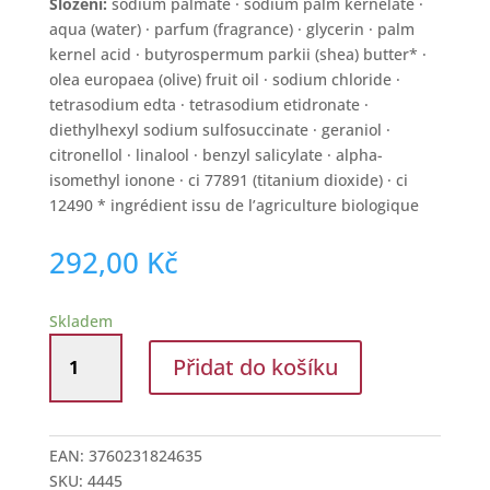
Složení:
sodium palmate · sodium palm kernelate ·
aqua (water) · parfum (fragrance) · glycerin · palm
kernel acid · butyrospermum parkii (shea) butter* ·
olea europaea (olive) fruit oil · sodium chloride ·
tetrasodium edta · tetrasodium etidronate ·
diethylhexyl sodium sulfosuccinate · geraniol ·
citronellol · linalool · benzyl salicylate · alpha-
isomethyl ionone · ci 77891 (titanium dioxide) · ci
12490 * ingrédient issu de l’agriculture biologique
292,00
Kč
Skladem
Sada
Přidat do košíku
přírodních
luxusních
mýdel
Art
EAN:
3760231824635
Deco
SKU:
4445