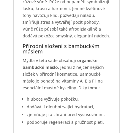
růžové vůně. Růže od nepaměti symbolizují
lásku, krásu a harmonii. Jemné květinové
tóny navozují klid, pozvedají náladu,
zmírňují stres a vytvářejí pocit pohody.
Vůně růže působí také afrodiziakálně a
dodává pokožce smyslný, elegantní nádech.
Přírodní složení s bambuckým
máslem
Mýdla v této sadě obsahují
organické
bambucké máslo
, jednu z nejcennějších
složek v přírodní kosmetice. Bambucké
máslo je bohaté na vitaminy A, E a F i na
esenciální mastné kyseliny. Díky tomu:
hluboce vyživuje pokožku,
dodává jí dlouhotrvající hydrataci,
zjemňuje ji a chrání před vysušováním,
podporuje regeneraci a pružnost pleti.