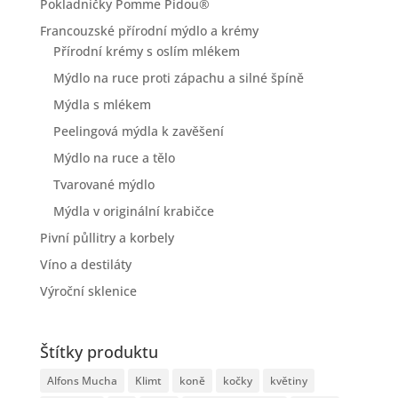
Pokladničky Pomme Pidou®
Francouzské přírodní mýdlo a krémy
Přírodní krémy s oslím mlékem
Mýdlo na ruce proti zápachu a silné špíně
Mýdla s mlékem
Peelingová mýdla k zavěšení
Mýdlo na ruce a tělo
Tvarované mýdlo
Mýdla v originální krabičce
Pivní půllitry a korbely
Víno a destiláty
Výroční sklenice
Štítky produktu
Alfons Mucha
Klimt
koně
kočky
květiny