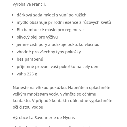
výroba ve Francii.
dárková sada mýdel s vůní po růžích
mýdlo obsahuje přírodní esence z růžových květů
Bio bambucké máslo pro regeneraci
olivový olej pro výživu
jemně čistí póry a udržuje pokožku vláčnou
vhodné pro všechny typy pokožky
bez parabenů
příjemně provoní vaši pokožku na celý den
váha 225 g
Naneste na vlhkou pokožku. Napěňte a opláchněte
velkým množstvím vody. Vyhněte se očnímu
kontaktu. V případě kontaktu důkladně vypláchněte
oči čistou vodou.
Výrobce La Savonnerie de Nyons