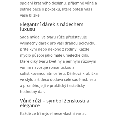
spojení krásného designu, příjemné vůně a
šetrné péče o pokožku, které potěší vás i
vaše blízké.
Elegantní dárek s nádechem
luxusu
Sada mýdel ve tvaru růže představuje
výjimečný dárek pro vaši drahou polovičku,
přítelkyni nebo někoho z rodiny. Každé
mýdlo působí jako malé umělecké dílo,
které díky tvaru květiny a jemným růžovým
vůním navozuje romantickou a
sofistikovanou atmosféru. Dárková krabička
ve stylu art deco dodává celé sadě noblesu
a proměňuje ji v praktický i esteticky
hodnotný dar.
Vůně růží – symbol ženskosti a
elegance
Každé ze tří mýdel nese vlastní variaci