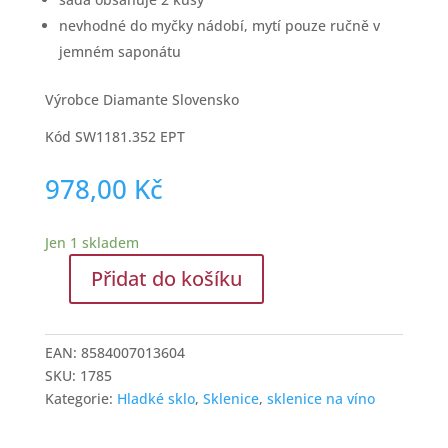
nevhodné do myčky nádobí, mytí pouze ručně v
jemném saponátu
Výrobce Diamante Slovensko
Kód SW1181.352 EPT
978,00
Kč
Jen 1 skladem
Přidat do košíku
Růžové
sklenice
na
EAN:
8584007013604
víno
SKU:
1785
s
Kategorie:
Hladké sklo
,
Sklenice
,
sklenice na víno
krystaly
Swarovski