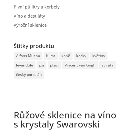
Pivní půllitry a korbely
Víno a destiláty
Výroční sklenice
Štítky produktu
Alfons Mucha
Klimt
koně
kočky
květiny
levandule
psi
ptáci
Vincent van Gogh
zvířata
český porcelán
Růžové sklenice na víno
s krystaly Swarovski