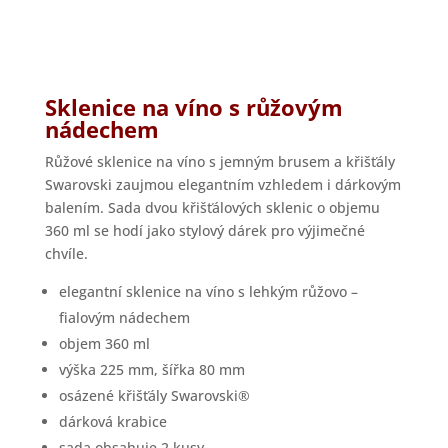
Sklenice na víno s růžovým
nádechem
Růžové sklenice na víno s jemným brusem a křišťály
Swarovski zaujmou elegantním vzhledem i dárkovým
balením. Sada dvou křišťálových sklenic o objemu
360 ml se hodí jako stylový dárek pro výjimečné
chvíle.
elegantní sklenice na víno s lehkým růžovo –
fialovým nádechem
objem 360 ml
výška 225 mm, šířka 80 mm
osázené křišťály Swarovski®
dárková krabice
sada obsahuje 2 kusy