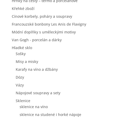
Hrnky na cesty – termo a porcelánové
Křehké zboží
Cínové korbely, poháry a soupravy
Francouzské bonbony Les Anis de Flavigny
Módní doplňky s uměleckými motivy
Van Gogh - porcelán a dárky
Hladké sklo
Sošky
Mísy a misky
Karafy na víno a džbány
Dózy
Vázy
Nápojové soupravy a sety
Sklenice
sklenice na víno
sklenice na studené i horké nápoje