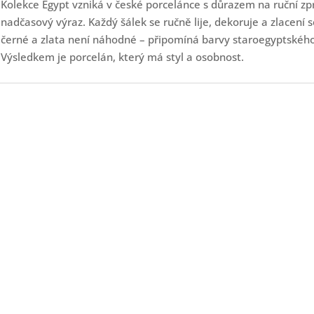
Kolekce Egypt vzniká v české porcelánce s důrazem na ruční zpr
nadčasový výraz. Každý šálek se ručně lije, dekoruje a zlacení s
černé a zlata není náhodné – připomíná barvy staroegyptského 
Výsledkem je porcelán, který má styl a osobnost.