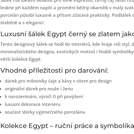
Šálek má ideální velikost pro silné espresso, černý čaj nebo ritu
leskne při každém napití a promění běžný okamžik v malý sváte
porcelán působí luxusně a přitom zůstává praktický. Podšálek 
stabilně a s elegancí.
Luxusní šálek Egypt černý se zlatem ja
Tento designový šálek se hodí do interiérů, kde hraje roli styl,
minimalistického designu, exotických motivů i hlubší symboliky.
větší kolekce Egypt.
Vhodné příležitosti pro darování:
dárek pro milovníky čaje a kávy s citem pro design
originální dárek pro muže i ženu
k narozeninám, výročí či při povýšení
luxusní dekorace interiéru
součást sbírky výjimečného porcelánu
Kolekce Egypt – ruční práce a symbolik