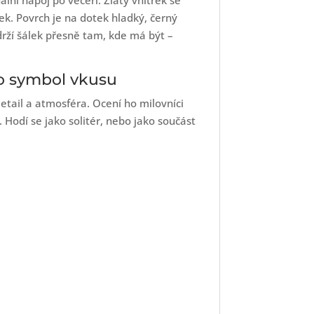
ální nápoj po večeři. Zlatý vnitřek se
k. Povrch je na dotek hladký, černý
drží šálek přesně tam, kde má být –
ko symbol vkusu
 detail a atmosféra. Ocení ho milovníci
 Hodí se jako solitér, nebo jako součást
a