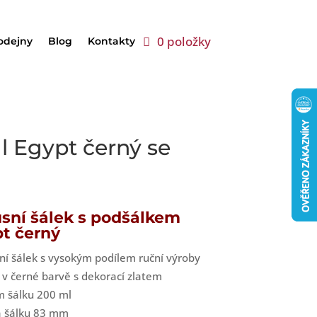
0 položky
odejny
Blog
Kontakty
l Egypt černý se
sní šálek s podšálkem
t černý
ní šálek s vysokým podílem ruční výroby
 v černé barvě s dekorací zlatem
m šálku 200 ml
a šálku 83 mm