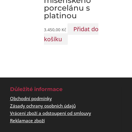
míšeňského
porcelánu s
platinou
Přidat do
3.450,00
Kč
košíku
Důležité informace
Obchodní podmínky
Zásady ochrany osobních údajů
Vrácení zboží a odstoupení od smlouvy
Reklamace zboží