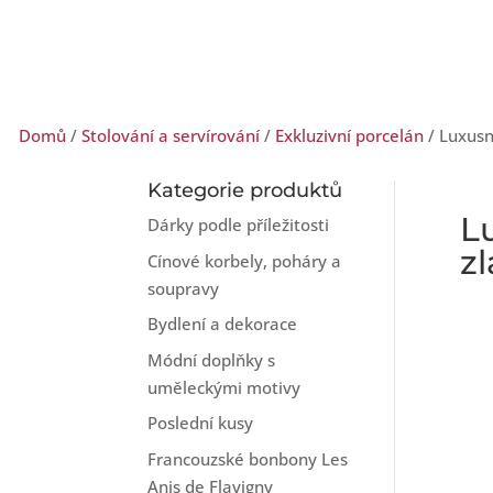
Domů
/
Stolování a servírování
/
Exkluzivní porcelán
/ Luxusn
Kategorie produktů
L
Dárky podle příležitosti
z
Cínové korbely, poháry a
soupravy
Bydlení a dekorace
Módní doplňky s
uměleckými motivy
Poslední kusy
Francouzské bonbony Les
Anis de Flavigny