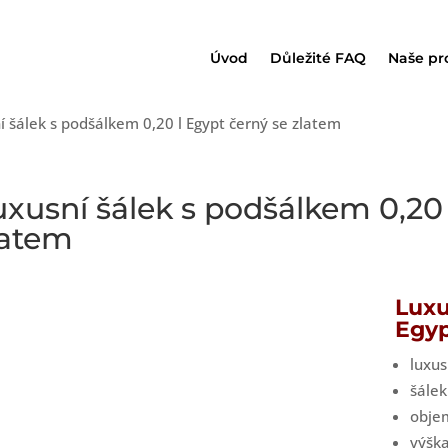
Úvod
Důležité FAQ
Naše pr
í šálek s podšálkem 0,20 l Egypt černý se zlatem
uxusní šálek s podšálkem 0,20 
latem
Luxu
Egyp
luxus
šálek
obje
výšk