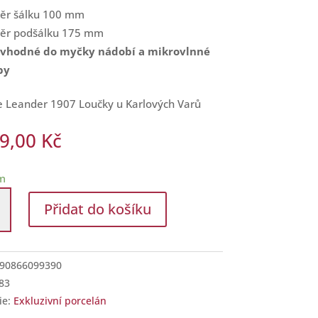
ěr šálku 100 mm
ěr podšálku 175 mm
 vhodné do myčky nádobí a mikrovlnné
by
e Leander 1907 Loučky u Karlových Varů
49,00
Kč
m
í
Přidat do košíku
kem
90866099390
83
ie:
Exkluzivní porcelán