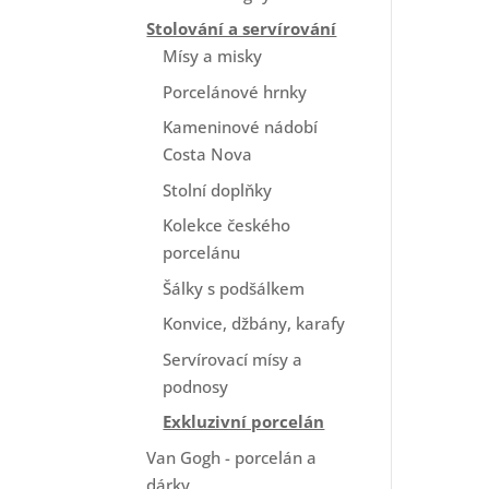
Stolování a servírování
Mísy a misky
Porcelánové hrnky
Kameninové nádobí
Costa Nova
Stolní doplňky
Kolekce českého
porcelánu
Šálky s podšálkem
Konvice, džbány, karafy
Servírovací mísy a
podnosy
Exkluzivní porcelán
Van Gogh - porcelán a
dárky