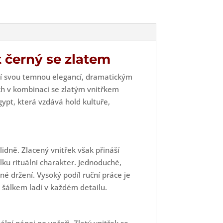
ví
 černý se zlatem
í svou temnou elegancí, dramatickým
h v kombinaci se zlatým vnitřkem
gypt, která vzdává hold kultuře,
idně. Zlacený vnitřek však přináší
ku rituální charakter. Jednoduché,
é držení. Vysoký podíl ruční práce je
s šálkem ladí v každém detailu.