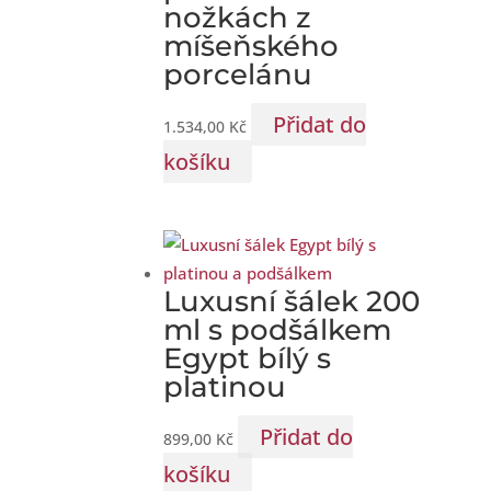
nožkách z
míšeňského
porcelánu
Přidat do
1.534,00
Kč
košíku
Luxusní šálek 200
ml s podšálkem
Egypt bílý s
platinou
Přidat do
899,00
Kč
košíku