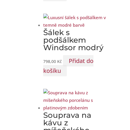
Šálek s
podšálkem
Windsor modrý
Přidat do
798,00
Kč
košíku
Souprava na
kávu z