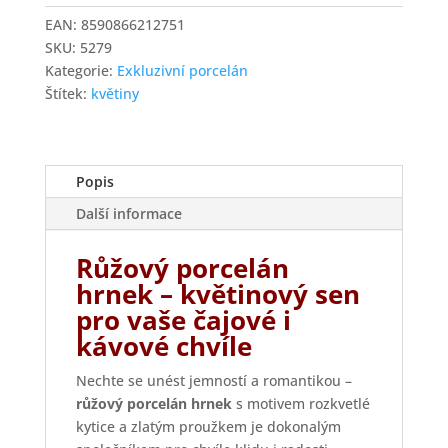
Hrnek
EAN:
8590866212751
250
SKU:
5279
ml
Kategorie:
Exkluzivní porcelán
Mary
Štítek:
květiny
Anne
Gladis
růžový
porcelán
Popis
množství
Další informace
Růžový porcelán
hrnek – květinový sen
pro vaše čajové i
kávové chvíle
Nechte se unést jemností a romantikou –
růžový porcelán hrnek
s motivem rozkvetlé
kytice a zlatým proužkem je dokonalým