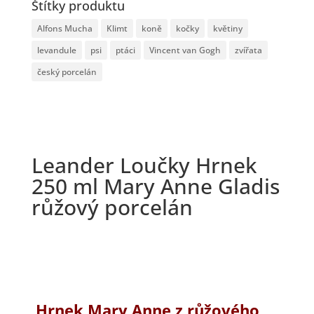
Štítky produktu
Alfons Mucha
Klimt
koně
kočky
květiny
levandule
psi
ptáci
Vincent van Gogh
zvířata
český porcelán
Leander Loučky Hrnek
250 ml Mary Anne Gladis
růžový porcelán
Hrnek Mary Anne z růžového