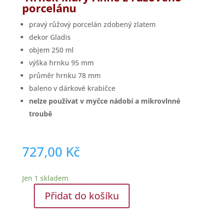
porcelánu
pravý růžový porcelán zdobený zlatem
dekor Gladis
objem 250 ml
výška hrnku 95 mm
průměr hrnku 78 mm
baleno v dárkové krabičce
nelze používat v myčce nádobí a mikrovlnné
troubě
727,00
Kč
Jen 1 skladem
Přidat do košíku
Leander
Loučky