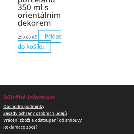
350 ml s
orientálním
dekorem
Přidat
290,00
Kč
do košíku
Důležité informace
Obchodní podmínky
Zásady ochrany osobních údajů
Vrácení zboží a odstoupení od smlouvy
Reklamace zboží