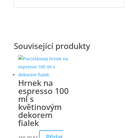
Související produkty
Hrnek na
espresso 100
ml s
květinovým
dekorem
fialek
Přidat
166,00
Kč