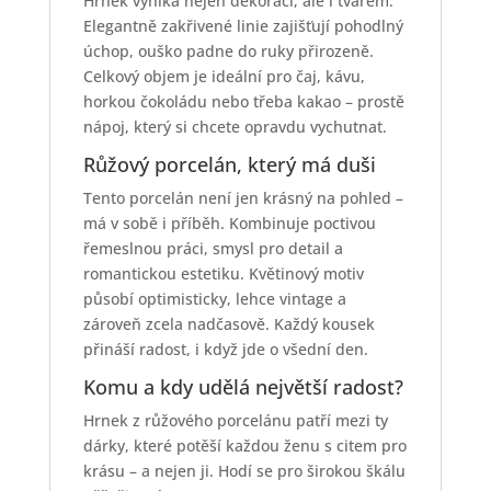
Hrnek vyniká nejen dekorací, ale i tvarem.
Elegantně zakřivené linie zajišťují pohodlný
úchop, ouško padne do ruky přirozeně.
Celkový objem je ideální pro čaj, kávu,
horkou čokoládu nebo třeba kakao – prostě
nápoj, který si chcete opravdu vychutnat.
Růžový porcelán, který má duši
Tento porcelán není jen krásný na pohled –
má v sobě i příběh. Kombinuje poctivou
řemeslnou práci, smysl pro detail a
romantickou estetiku. Květinový motiv
působí optimisticky, lehce vintage a
zároveň zcela nadčasově. Každý kousek
přináší radost, i když jde o všední den.
Komu a kdy udělá největší radost?
Hrnek z růžového porcelánu patří mezi ty
dárky, které potěší každou ženu s citem pro
krásu – a nejen ji. Hodí se pro širokou škálu