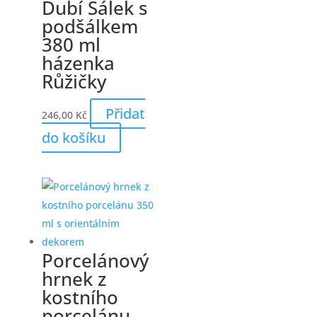
Dubí Šálek s
podšálkem
380 ml
házenka
Růžičky
Přidat
246,00
Kč
do košíku
Porcelánový
hrnek z
kostního
porcelánu