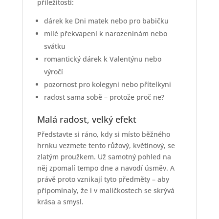
příležitostí:
dárek ke Dni matek nebo pro babičku
milé překvapení k narozeninám nebo
svátku
romantický dárek k Valentýnu nebo
výročí
pozornost pro kolegyni nebo přítelkyni
radost sama sobě – protože proč ne?
Malá radost, velký efekt
Představte si ráno, kdy si místo běžného
hrnku vezmete tento růžový, květinový, se
zlatým proužkem. Už samotný pohled na
něj zpomalí tempo dne a navodí úsměv. A
právě proto vznikají tyto předměty – aby
připomínaly, že i v maličkostech se skrývá
krása a smysl.