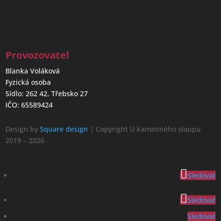
Provozovatel
Blanka Voláková
Fyzická osoba
Sídlo: 262 42, Třebsko 27
IČO: 65589424
Design by
Square design
| Copyright U kamenného sloupu
2019 – 2026
Sledovat
Sledovat
Sledovat