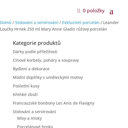
0 položky
Domů
/
Stolování a servírování
/
Exkluzivní porcelán
/ Leander
Loučky Hrnek 250 ml Mary Anne Gladis růžový porcelán
Kategorie produktů
Dárky podle příležitosti
Cínové korbely, poháry a soupravy
Bydlení a dekorace
Módní doplňky s uměleckými motivy
Poslední kusy
Křehké zboží
Francouzské bonbony Les Anis de Flavigny
Stolování a servírování
Mísy a misky
Porcelánové hrnky