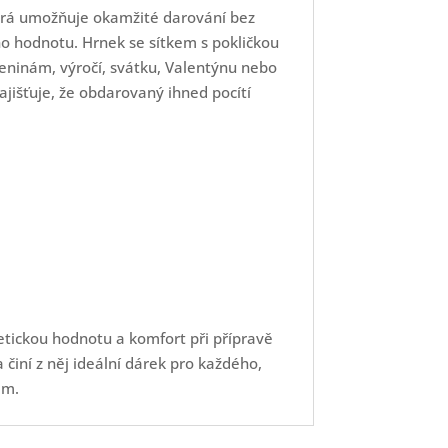
terá umožňuje okamžité darování bez
eho hodnotu. Hrnek se sítkem s pokličkou
zeninám, výročí, svátku, Valentýnu nebo
ajišťuje, že obdarovaný ihned pocítí
tetickou hodnotu a komfort při přípravě
činí z něj ideální dárek pro každého,
em.