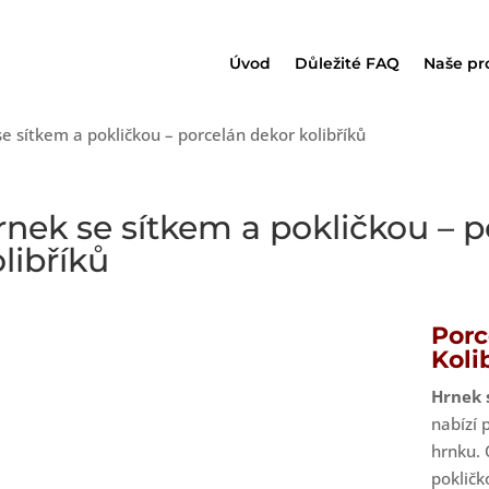
Úvod
Důležité FAQ
Naše pr
e sítkem a pokličkou – porcelán dekor kolibříků
rnek se sítkem a pokličkou – 
libříků
Porc
Koli
Hrnek 
nabízí 
hrnku. 
pokličk