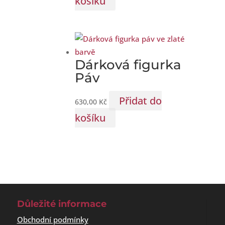
košíku
Dárková figurka
Páv
Přidat do
630,00
Kč
košíku
Důležité informace
Obchodní podmínky