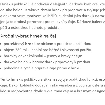
Hrnek s pokličkou je dodáván v elegantní dárkové krabičce, k
dalšího balení. Krabička chrání hrnek při přepravě a zvyšuje j
a dekorativním motivem kolibříků je ideální jako dárek k naro
jen jako drobná pozornost pro milovníky čaje. Dárkové balení z
péči a estetickou hodnotu produktu.
Proč si vybrat hrnek na čaj
porcelánový
hrnek se sítkem
s praktickou pokličkou
objem 380 ml – ideální pro běžné i slavnostní použití
barevný dekor kolibříků – jemný a hravý design
dárkové balení – hotový dárek připravený k předání
pohodlná a rychlá příprava čaje přímo v hrnku
Tento hrnek s pokličkou a sítkem spojuje praktickou funkci, es
čaje. Dekor kolibříků dodává hrnku veselou a živou atmosféru a 
kdo si rád vychutná chvíle s kvalitním čajem a krásným design