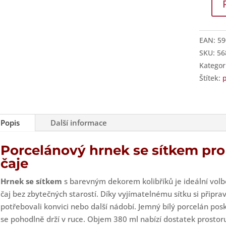
Hrnek
se
sítkem
EAN:
59
a
SKU:
56
pokličk
Kategor
–
Štítek:
p
porcel
dekor
kolibří
Popis
Další informace
množst
Porcelánový hrnek se sítkem pr
čaje
Hrnek se sítkem
s barevným dekorem kolibříků je ideální volbo
čaj bez zbytečných starostí. Díky vyjímatelnému sítku si připra
potřebovali konvici nebo další nádobí. Jemný bílý porcelán pos
se pohodlně drží v ruce. Objem 380 ml nabízí dostatek prostoru