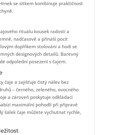
 Hrnek se sítkem kombinuje praktičnost
uchyně.
ajového rituálu kousek radosti a
emně, nadčasově a přináší pocit
tylovým doplňkem stolování a hodí se
jemných designových detailů. Barevný
ždé odpolední posezení s čajem.
e
y čaje a zajišťuje čistý nálev bez
 druhů – černého, zeleného, ovocného
poje a zároveň poskytuje odkládací
nabízí maximální pohodlí při přípravě
ždý šálek čaje můžete vychutnat rychle,
ežitost