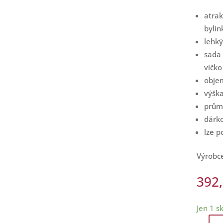
atrak
bylin
lehký
sada 
víčko
obje
výšk
prům
dárk
lze p
Výrobc
392
Jen 1 