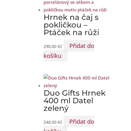
Hrnek na čaj s
pokličkou –
Ptáček na růži
Přidat do
290,00
Kč
košíku
Duo Gifts Hrnek
400 ml Datel
zelený
Přidat do
248,00
Kč