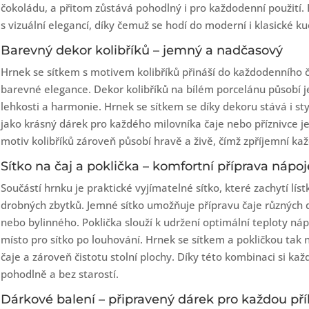
čokoládu, a přitom zůstává pohodlný i pro každodenní použití.
s vizuální elegancí, díky čemuž se hodí do moderní i klasické k
Barevný dekor kolibříků – jemný a nadčasový
Hrnek se sítkem s motivem kolibříků přináší do každodenního č
barevné elegance. Dekor kolibříků na bílém porcelánu působí j
lehkosti a harmonie. Hrnek se sítkem se díky dekoru stává i s
jako krásný dárek pro každého milovníka čaje nebo příznivce 
motiv kolibříků zároveň působí hravě a živě, čímž zpříjemní ka
Sítko na čaj a poklička – komfortní příprava nápoj
Součástí hrnku je praktické vyjímatelné sítko, které zachytí lístk
drobných zbytků. Jemné sítko umožňuje přípravu čaje různých
nebo bylinného. Poklička slouží k udržení optimální teploty ná
místo pro sítko po louhování. Hrnek se sítkem a pokličkou tak 
čaje a zároveň čistotu stolní plochy. Díky této kombinaci si ka
pohodlně a bez starostí.
Dárkové balení – připravený dárek pro každou příl