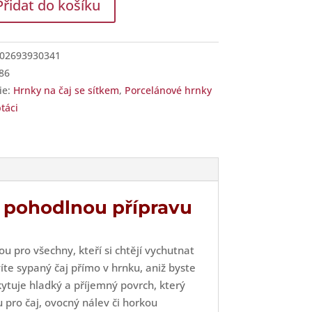
Přidat do košíku
02693930341
86
ou
ie:
Hrnky na čaj se sítkem
,
Porcelánové hrnky
táci
án
ků
ví
o pohodlnou přípravu
u pro všechny, kteří si chtějí vychutnat
víte sypaný čaj přímo v hrnku, aniž byste
kytuje hladký a příjemný povrch, který
 pro čaj, ovocný nálev či horkou