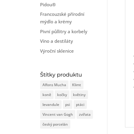
Pidou®
Francouzské přírodní
mýdlo a krémy
Pivní půllitry a korbely
Víno a destiláty
Výroční sklenice
Štítky produktu
Alfons Mucha
Klimt
koně
kočky
květiny
levandule
psi
ptáci
Vincent van Gogh
zvířata
český porcelán