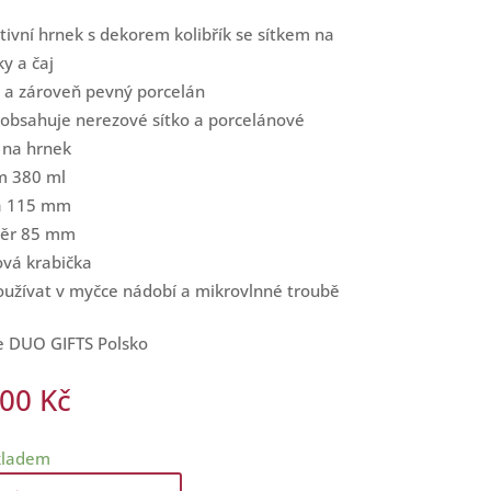
tivní hrnek s dekorem kolibřík se sítkem na
ky a čaj
 a zároveň pevný porcelán
obsahuje nerezové sítko a porcelánové
 na hrnek
m 380 ml
a 115 mm
ěr 85 mm
ová krabička
oužívat v myčce nádobí a mikrovlnné troubě
e DUO GIFTS Polsko
,00
Kč
skladem