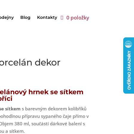
0 položky
odejny
Blog
Kontakty
porcelán dekor
elánový hrnek se sítkem
bříci
se sítkem
s barevným dekorem kolibříků
pohodlnou přípravu sypaného čaje přímo v
Objem 380 ml, součástí dárkové balení s
ou a sítkem.