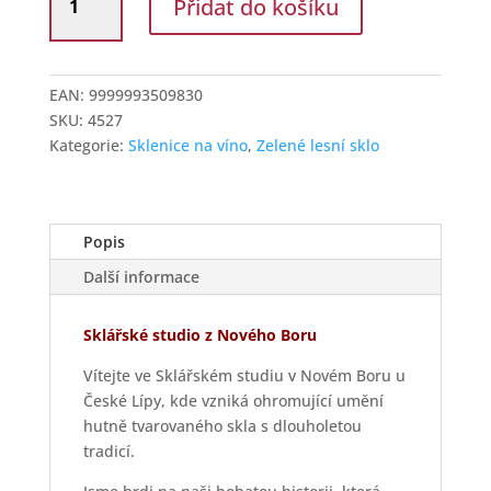
Přidat do košíku
sklo
foukaný
kůň
množství
EAN:
9999993509830
SKU:
4527
Kategorie:
Sklenice na víno
,
Zelené lesní sklo
Popis
Další informace
Sklářské studio z Nového Boru
Vítejte ve Sklářském studiu v Novém Boru u
České Lípy, kde vzniká ohromující umění
hutně tvarovaného skla s dlouholetou
tradicí.