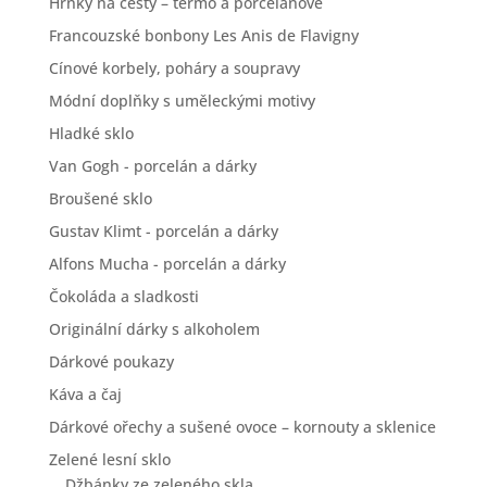
Hrnky na cesty – termo a porcelánové
Francouzské bonbony Les Anis de Flavigny
Cínové korbely, poháry a soupravy
Módní doplňky s uměleckými motivy
Hladké sklo
Van Gogh - porcelán a dárky
Broušené sklo
Gustav Klimt - porcelán a dárky
Alfons Mucha - porcelán a dárky
Čokoláda a sladkosti
Originální dárky s alkoholem
Dárkové poukazy
Káva a čaj
Dárkové ořechy a sušené ovoce – kornouty a sklenice
Zelené lesní sklo
Džbánky ze zeleného skla