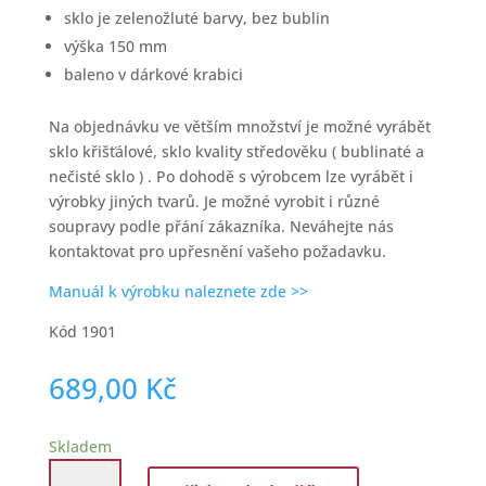
sklo je zelenožluté barvy, bez bublin
výška 150 mm
baleno v dárkové krabici
Na objednávku ve větším množství je možné vyrábět
sklo křišťálové, sklo kvality středověku ( bublinaté a
nečisté sklo ) . Po dohodě s výrobcem lze vyrábět i
výrobky jiných tvarů. Je možné vyrobit i různé
soupravy podle přání zákazníka. Neváhejte nás
kontaktovat pro upřesnění vašeho požadavku.
Manuál k výrobku naleznete zde >>
Kód 1901
689,00
Kč
Skladem
Historické