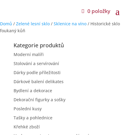
0 položky
Domů
/
Zelené lesní sklo
/
Sklenice na víno
/ Historické sklo
foukaný kůň
Kategorie produktů
Moderní malíři
Stolování a servírování
Dárky podle příležitosti
Dárkové balení delikates
Bydlení a dekorace
Dekorační figurky a sošky
Poslední kusy
Tašky a pohlednice
Křehké zboží