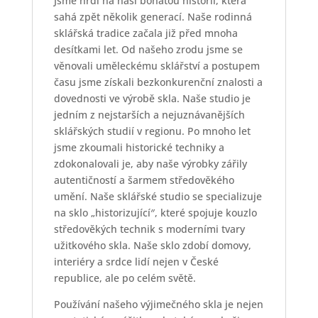
Jsme hrdi na naši bohatou historii, která
sahá zpět několik generací. Naše rodinná
sklářská tradice začala již před mnoha
desítkami let. Od našeho zrodu jsme se
věnovali uměleckému sklářství a postupem
času jsme získali bezkonkurenční znalosti a
dovednosti ve výrobě skla. Naše studio je
jedním z nejstarších a nejuznávanějších
sklářských studií v regionu. Po mnoho let
jsme zkoumali historické techniky a
zdokonalovali je, aby naše výrobky zářily
autentičností a šarmem středověkého
umění. Naše sklářské studio se specializuje
na sklo „historizující″, které spojuje kouzlo
středověkých technik s moderními tvary
užitkového skla. Naše sklo zdobí domovy,
interiéry a srdce lidí nejen v České
republice, ale po celém světě.
Používání našeho výjimečného skla je nejen