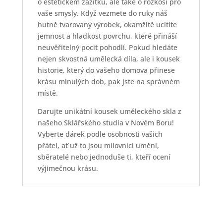
o estetickém zážitku, ale také o rozkoši pro
vaše smysly. Když vezmete do ruky náš
hutně tvarovaný výrobek, okamžitě ucítíte
jemnost a hladkost povrchu, které přináší
neuvěřitelný pocit pohodlí. Pokud hledáte
nejen skvostná umělecká díla, ale i kousek
historie, který do vašeho domova přinese
krásu minulých dob, pak jste na správném
místě.
Darujte unikátní kousek uměleckého skla z
našeho Sklářského studia v Novém Boru!
Vyberte dárek podle osobnosti vašich
přátel, ať už to jsou milovníci umění,
sběratelé nebo jednoduše ti, kteří ocení
výjimečnou krásu.