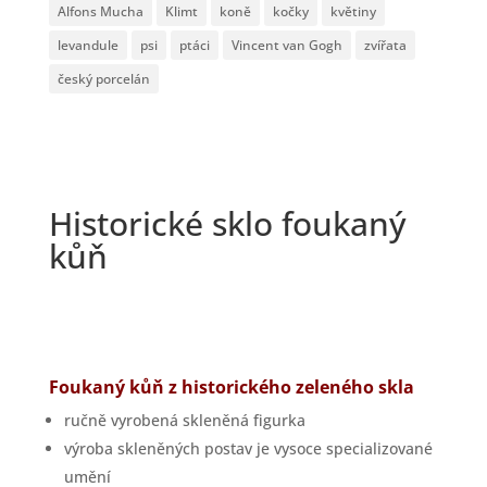
Alfons Mucha
Klimt
koně
kočky
květiny
levandule
psi
ptáci
Vincent van Gogh
zvířata
český porcelán
Historické sklo foukaný
kůň
Foukaný kůň z historického zeleného skla
ručně vyrobená skleněná figurka
výroba skleněných postav je vysoce specializované
umění