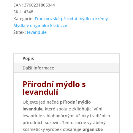
levandule
EAN:
3760231805344
v
SKU:
4348
kovové
Kategorie:
Francouzské přírodní mýdlo a krémy
,
krabičce
Mýdla v originální krabičce
množství
Štítek:
levandule
Popis
Další informace
Přírodní mýdlo s
levandulí
Objevte jedinečné
přírodní mýdlo
levandule
, které spojuje zklidňující vůni
levandule s blahodárnými účinky tradičních
přírodních surovin. Tento ručně vyráběný
kosmetický výrobek obsahuje
organické