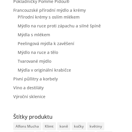
Pokladničky Pomme Pidou®
Francouzské přírodní mýdlo a krémy
Přírodní krémy s oslím mlékem
Mýdlo na ruce proti zápachu a silné špíně
Mýdla s mlékem
Peelingová mýdla k zavěšení
Mýdlo na ruce a tělo
Tvarované mýdlo
Mýdla v originální krabičce
Pivní půllitry a korbely
Víno a destiláty
Výroční sklenice
Štítky produktu
Alfons Mucha
Klimt
koně
kočky
květiny