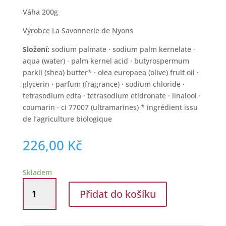
Váha 200g
Výrobce La Savonnerie de Nyons
Složení:
sodium palmate · sodium palm kernelate ·
aqua (water) · palm kernel acid · butyrospermum
parkii (shea) butter* · olea europaea (olive) fruit oil ·
glycerin · parfum (fragrance) · sodium chloride ·
tetrasodium edta · tetrasodium etidronate · linalool ·
coumarin · ci 77007 (ultramarines) * ingrédient issu
de l’agriculture biologique
226,00
Kč
Skladem
Přírodní
Přidat do košíku
mýdlo
s
výtažky