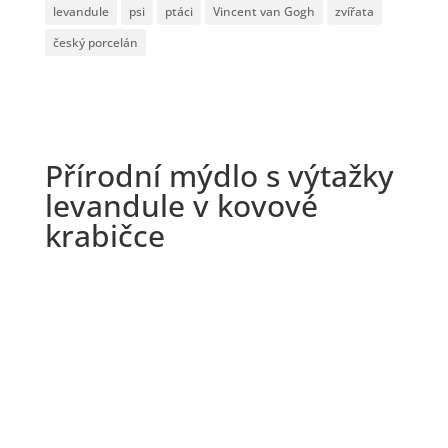
levandule
psi
ptáci
Vincent van Gogh
zvířata
český porcelán
Přírodní mýdlo s výtažky
levandule v kovové
krabičce