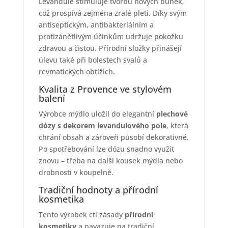
Levandule stimuluje tvorbu nových buněk,
což prospívá zejména zralé pleti. Díky svým
antiseptickým, antibakteriálním a
protizánětlivým účinkům udržuje pokožku
zdravou a čistou. Přírodní složky přinášejí
úlevu také při bolestech svalů a
revmatických obtížích.
Kvalita z Provence ve stylovém
balení
Výrobce mýdlo uložil do elegantní
plechové
dózy s dekorem levandulového pole
, která
chrání obsah a zároveň působí dekorativně.
Po spotřebování lze dózu snadno využít
znovu – třeba na další kousek mýdla nebo
drobnosti v koupelně.
Tradiční hodnoty a přírodní
kosmetika
Tento výrobek ctí zásady
přírodní
kosmetiky
a navazuje na tradiční