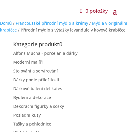
0 položky
Domů
/
Francouzské přírodní mýdlo a krémy
/
Mýdla v originální
krabičce
/ Přírodní mýdlo s výtažky levandule v kovové krabičce
Kategorie produktů
Alfons Mucha - porcelán a dárky
Moderní malíři
Stolování a servírování
Dárky podle příležitosti
Dárkové balení delikates
Bydlení a dekorace
Dekorační figurky a sošky
Poslední kusy
Tašky a pohlednice