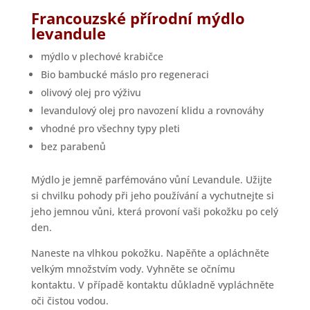
Francouzské přírodní mýdlo
levandule
mýdlo v plechové krabičce
Bio bambucké máslo pro regeneraci
olivový olej pro výživu
levandulový olej pro navození klidu a rovnováhy
vhodné pro všechny typy pleti
bez parabenů
Mýdlo je jemně parfémováno vůní Levandule.
Užijte
si chvilku pohody při jeho používání a vychutnejte si
jeho jemnou vůni, která provoní vaši pokožku po celý
den.
Naneste na vlhkou pokožku.
Napěňte a opláchněte
velkým množstvím vody. Vyhněte se očnímu
kontaktu. V případě kontaktu důkladně vypláchněte
oči čistou vodou.