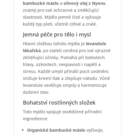
bambucké máslo
a
olivový olej z Nyons
,
známý pro své ochranné a změkčující
vlastnosti. Mýdlo jemně čistí a vyživuje
každý typ pleti, včetně citlivé a zralé.
Jemná péče pro tělo i mysl
Hlavní složkou tohoto mýdla je
levandule
lékařská
, po staletí ceněná pro své výrazné
zklidňující účinky. Pomáhá při bolestech
hlavy, úzkostech, nespavosti i napětí a
stresu. Každé umytí přináší pocit uvolnění,
snižuje krevní tlak a zlepšuje náladu. Vůně
levandule osvěžuje smysly a harmonizuje
duševní stav.
Bohatství rostlinných složek
Toto mýdlo spojuje osvědčené přírodní
ingredience:
Organické bambucké máslo
vyživuje,