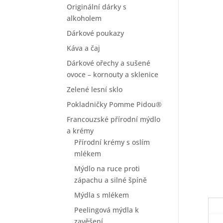
Originální dárky s
alkoholem
Dárkové poukazy
Káva a čaj
Dárkové ořechy a sušené
ovoce – kornouty a sklenice
Zelené lesní sklo
Pokladničky Pomme Pidou®
Francouzské přírodní mýdlo
a krémy
Přírodní krémy s oslím
mlékem
Mýdlo na ruce proti
zápachu a silné špíně
Mýdla s mlékem
Peelingová mýdla k
zavěšení