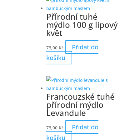
Přírodní tuhé
mýdlo 100 g lipový
květ
Přidat do
73,00
Kč
košíku
Francouzské tuhé
přírodní mýdlo
Levandule
Přidat do
73,00
Kč
košíku