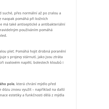
 suché, přes normální až po zralou a
le naopak pomáhá při kožních
e má také antiseptické a antibakteriální
. Pravidelným používáním pomáhá
hled.
ralou pleť. Pomáhá hojit drobná poranění
je s projevy stárnutí, jako jsou ztráta
při svalovém napětí, bolestech kloubů i
ého pole
, která chrání mýdlo před
e dózu znovu využít – například na další
nace estetiky a funkčnosti dělá z mýdla