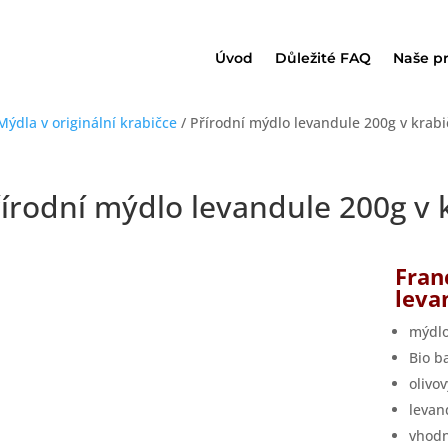
Úvod
Důležité FAQ
Naše p
Mýdla v originální krabičce
/ Přírodní mýdlo levandule 200g v krabi
írodní mýdlo levandule 200g v 
Fran
leva
mýdlo
Bio b
olivov
levan
vhodn