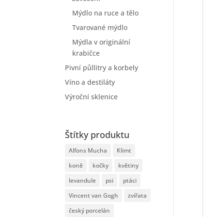
Mýdlo na ruce a tělo
Tvarované mýdlo
Mýdla v originální
krabičce
Pivní půllitry a korbely
Víno a destiláty
Výroční sklenice
Štítky produktu
Alfons Mucha
Klimt
koně
kočky
květiny
levandule
psi
ptáci
Vincent van Gogh
zvířata
český porcelán