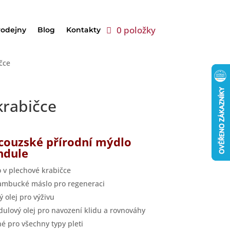
0 položky
rodejny
Blog
Kontakty
čce
krabičce
couzské přírodní mýdlo
ndule
 v plechové krabičce
ambucké máslo pro regeneraci
ý olej pro výživu
dulový olej pro navození klidu a rovnováhy
é pro všechny typy pleti