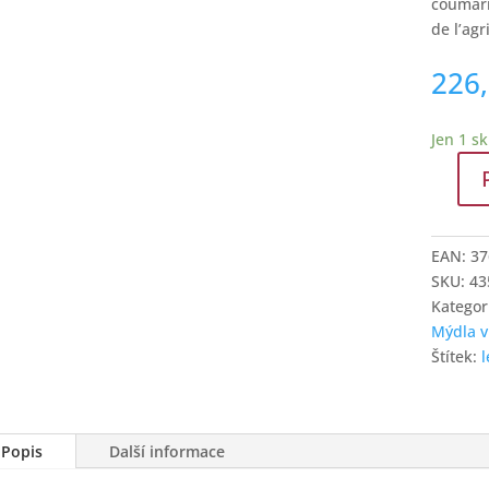
coumari
de l’agr
226
Jen 1 s
Přírodn
mýdlo
levandu
EAN:
37
200g
SKU:
43
v
Kategor
krabičc
Mýdla v
množstv
Štítek:
Popis
Další informace