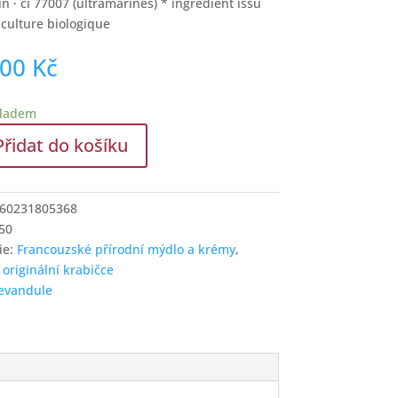
n · ci 77007 (ultramarines) * ingrédient issu
iculture biologique
,00
Kč
kladem
Přidat do košíku
í
le
60231805368
50
ie:
Francouzské přírodní mýdlo a krémy
,
e
 originální krabičce
í
levandule