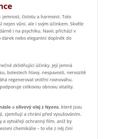
nce
– jemnost, čistotu a harmonii. Toto
í nejen vůní, ale i svým účinkem. Skvěle
árně i na psychiku. Navíc přichází v
o dárek nebo elegantní doplněk do
mečné zklidňující účinky. Její jemná
u, bolestech hlavy, nespavosti, nervozitě
áhá regenerovat vnitřní rovnováhu.
 podporuje celkovou obnovu vitality.
máslo
a
olivový olej z Nyons
, které jsou
jí, zjemňují a chrání před vysušováním.
a vytvářejí ochranný film, aniž by
ivní chemikálie – to vše z něj činí