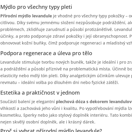
Mýdlo pro všechny typy pleti
Přírodní mýdlo levandule
je vhodné pro všechny typy pokožky – od
citlivou. Díky svému jemnému složení nezpůsobuje podráždění, a
problémech, zklidňuje zarudnutí a působí protizánětlivě. Levandul
účinky, a proto podporuje zdraví pokožky i její obranyschopnost
obnovovat kožní buňky, čímž podporuje regeneraci a mladistvý vz
Podpora regenerace a úleva pro tělo
Levandule stimuluje tvorbu nových buněk, takže je ideální i pro z
a podráždění a působí příznivě na problematická místa. Účinně boju
elasticity nebo mdlý tón pleti. Díky analgetickým účinkům ulevuje 
revmatu – ideální volba po dlouhém dni nebo fyzické zátěži.
Estetika a praktičnost v jednom
Součástí balení je elegantní
plechová dóza s dekorem levandulov
vlhkostí a zachovává jeho vůni i kvalitu. Po vypotřebování mýdla lz
kosmetiku, šperky nebo jako stylový doplněk interiéru. Tato kombi
nejen skvělý osobní doplněk, ale i krásný dárek.
Proč si vybrat přírodní mýdlo levandule?