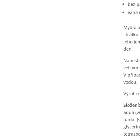
bez 
váha 
Mýdlo j
chvilku
jeho je
den.
Naneste
velkým 
V přípa
vodou.
Výrobce
Složení
aqua (w
parkii (
glycerin
tetrasod