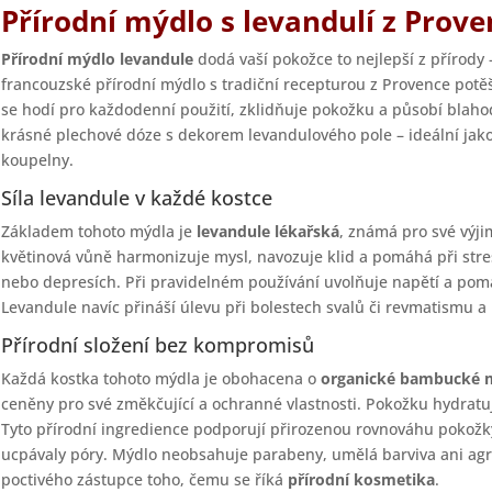
Přírodní mýdlo s levandulí z Prove
Přírodní mýdlo levandule
dodá vaší pokožce to nejlepší z přírody 
francouzské přírodní mýdlo s tradiční recepturou z Provence potěš
se hodí pro každodenní použití, zklidňuje pokožku a působí blahod
krásné plechové dóze s dekorem levandulového pole – ideální jak
koupelny.
Síla levandule v každé kostce
Základem tohoto mýdla je
levandule lékařská
, známá pro své výji
květinová vůně harmonizuje mysl, navozuje klid a pomáhá při stres
nebo depresích. Při pravidelném používání uvolňuje napětí a pom
Levandule navíc přináší úlevu při bolestech svalů či revmatismu a
Přírodní složení bez kompromisů
Každá kostka tohoto mýdla je obohacena o
organické bambucké 
ceněny pro své změkčující a ochranné vlastnosti. Pokožku hydratu
Tyto přírodní ingredience podporují přirozenou rovnováhu pokožky 
ucpávaly póry. Mýdlo neobsahuje parabeny, umělá barviva ani agres
poctivého zástupce toho, čemu se říká
přírodní kosmetika
.