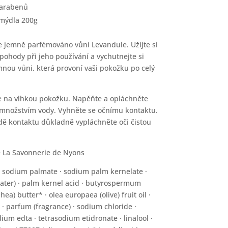
parabenů
mýdla 200g
e jemně parfémováno vůní Levandule.
Užijte si
 pohody při jeho používání a vychutnejte si
mnou vůni, která provoní vaši pokožku po celý
 na vlhkou pokožku.
Napěňte a opláchněte
množstvím vody. Vyhněte se očnímu kontaktu.
dě kontaktu důkladně vypláchněte oči čistou
 La Savonnerie de Nyons
:
sodium palmate · sodium palm kernelate ·
ater) · palm kernel acid · butyrospermum
shea) butter* · olea europaea (olive) fruit oil ·
 · parfum (fragrance) · sodium chloride ·
ium edta · tetrasodium etidronate · linalool ·