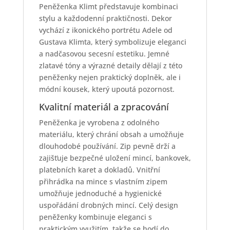
Peněženka Klimt představuje kombinaci
stylu a každodenní praktičnosti. Dekor
vychází z ikonického portrétu Adele od
Gustava Klimta, který symbolizuje eleganci
a nadčasovou secesní estetiku. Jemné
zlatavé tóny a výrazné detaily dělají z této
peněženky nejen praktický doplněk, ale i
módní kousek, který upoutá pozornost.
Kvalitní materiál a zpracování
Peněženka je vyrobena z odolného
materiálu, který chrání obsah a umožňuje
dlouhodobé používání. Zip pevně drží a
zajišťuje bezpečné uložení mincí, bankovek,
platebních karet a dokladů. Vnitřní
přihrádka na mince s vlastním zipem
umožňuje jednoduché a hygienické
uspořádání drobných mincí. Celý design
peněženky kombinuje eleganci s
praktickým využitím, takže se hodí do