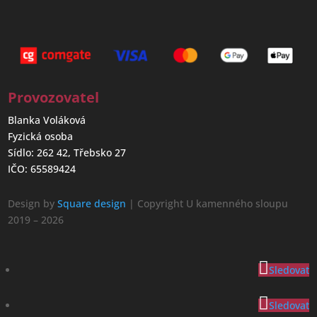
Provozovatel
Blanka Voláková
Fyzická osoba
Sídlo: 262 42, Třebsko 27
IČO: 65589424
Design by
Square design
| Copyright U kamenného sloupu
2019 – 2026
Sledovat
Sledovat