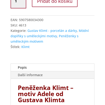
Přidat do košíku
peněženka
na
zip
15
EAN:
5907580034300
cm
SKU:
4613
Klimt
Kategorie:
Gustav Klimt - porcelán a dárky
,
Módní
Adele
doplňky s uměleckými motivy
,
Peněženky s
množství
uměleckým motivem
Štítek:
Klimt
Popis
Další informace
Peněženka Klimt –
motiv Adele od
Gustava Klimta