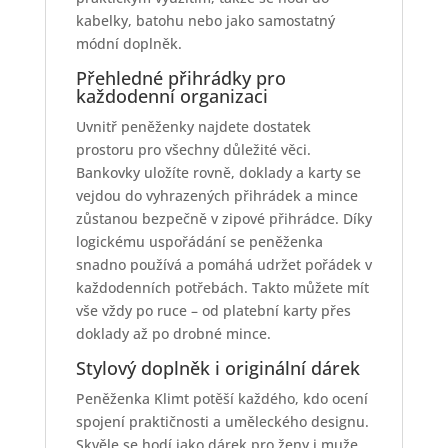
kabelky, batohu nebo jako samostatný
módní doplněk.
Přehledné přihrádky pro
každodenní organizaci
Uvnitř peněženky najdete dostatek
prostoru pro všechny důležité věci.
Bankovky uložíte rovně, doklady a karty se
vejdou do vyhrazených přihrádek a mince
zůstanou bezpečně v zipové přihrádce. Díky
logickému uspořádání se peněženka
snadno používá a pomáhá udržet pořádek v
každodenních potřebách. Takto můžete mít
vše vždy po ruce – od platební karty přes
doklady až po drobné mince.
Stylový doplněk i originální dárek
Peněženka Klimt potěší každého, kdo ocení
spojení praktičnosti a uměleckého designu.
Skvěle se hodí jako dárek pro ženy i muže,